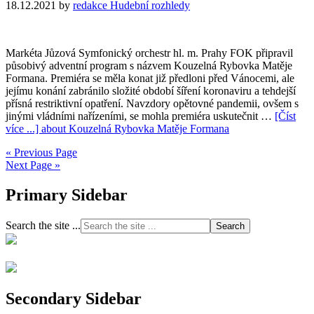
18.12.2021
by
redakce Hudební rozhledy
Markéta Jůzová Symfonický orchestr hl. m. Prahy FOK připravil
působivý adventní program s názvem Kouzelná Rybovka Matěje
Formana. Premiéra se měla konat již předloni před Vánocemi, ale
jejímu konání zabránilo složité období šíření koronaviru a tehdejší
přísná restriktivní opatření. Navzdory opětovné pandemii, ovšem s
jinými vládními nařízeními, se mohla premiéra uskutečnit …
[Číst
více ...]
about Kouzelná Rybovka Matěje Formana
« Previous Page
Next Page »
Primary Sidebar
Search the site ...
Secondary Sidebar