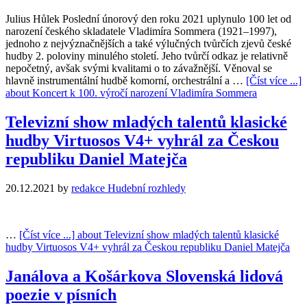
Julius Hůlek Poslední únorový den roku 2021 uplynulo 100 let od
narození českého skladatele Vladimíra Sommera (1921–1997),
jednoho z nejvýznačnějších a také výlučných tvůrčích zjevů české
hudby 2. poloviny minulého století. Jeho tvůrčí odkaz je relativně
nepočetný, avšak svými kvalitami o to závažnější. Věnoval se
hlavně instrumentální hudbě komorní, orchestrální a …
[Číst více ...]
about Koncert k 100. výročí narození Vladimíra Sommera
Televizní show mladých talentů klasické
hudby Virtuosos V4+ vyhrál za Českou
republiku Daniel Matejča
20.12.2021
by
redakce Hudební rozhledy
…
[Číst více ...]
about Televizní show mladých talentů klasické
hudby Virtuosos V4+ vyhrál za Českou republiku Daniel Matejča
Janálova a Košárkova Slovenská lidová
poezie v písních