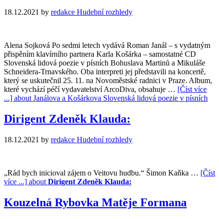
18.12.2021
by
redakce Hudební rozhledy
Alena Sojková Po sedmi letech vydává Roman Janál – s vydatným
přispěním klavírního partnera Karla Košárka – samostatné CD
Slovenská lidová poezie v písních Bohuslava Martinů a Mikuláše
Schneidera-Trnavského. Oba interpreti jej představili na koncertě,
který se uskutečnil 25. 11. na Novoměstské radnici v Praze. Album,
které vychází péčí vydavatelství ArcoDiva, obsahuje …
[Číst více
...]
about Janálova a Košárkova Slovenská lidová poezie v písních
Dirigent Zdeněk Klauda:
18.12.2021
by
redakce Hudební rozhledy
„Rád bych inicioval zájem o Veitovu hudbu.“ Šimon Kaňka …
[Číst
více ...]
about
Dirigent Zdeněk Klauda:
Kouzelná Rybovka Matěje Formana