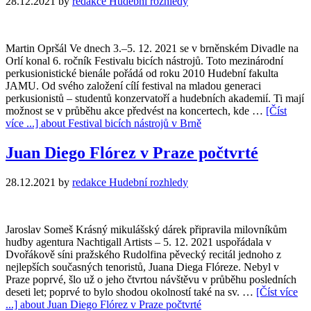
28.12.2021
by
redakce Hudební rozhledy
Martin Opršál Ve dnech 3.–5. 12. 2021 se v brněnském Divadle na
Orlí konal 6. ročník Festivalu bicích nástrojů. Toto mezinárodní
perkusionistické bienále pořádá od roku 2010 Hudební fakulta
JAMU. Od svého založení cílí festival na mladou generaci
perkusionistů – studentů konzervatoří a hudebních akademií. Ti mají
možnost se v průběhu akce předvést na koncertech, kde …
[Číst
více ...]
about Festival bicích nástrojů v Brně
Juan Diego Flórez v Praze počtvrté
28.12.2021
by
redakce Hudební rozhledy
Jaroslav Someš Krásný mikulášský dárek připravila milovníkům
hudby agentura Nachtigall Artists – 5. 12. 2021 uspořádala v
Dvořákově síni pražského Rudolfina pěvecký recitál jednoho z
nejlepších současných tenoristů, Juana Diega Flóreze. Nebyl v
Praze poprvé, šlo už o jeho čtvrtou návštěvu v průběhu posledních
deseti let; poprvé to bylo shodou okolností také na sv. …
[Číst více
...]
about Juan Diego Flórez v Praze počtvrté