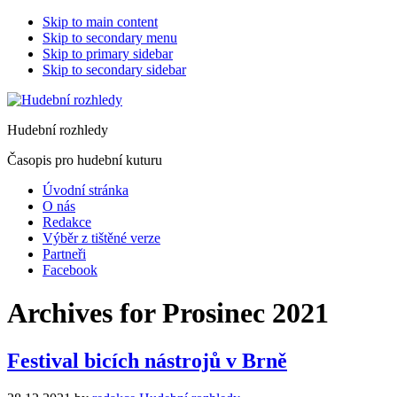
Skip to main content
Skip to secondary menu
Skip to primary sidebar
Skip to secondary sidebar
Hudební rozhledy
Časopis pro hudební kuturu
Úvodní stránka
O nás
Redakce
Výběr z tištěné verze
Partneři
Facebook
Archives for Prosinec 2021
Festival bicích nástrojů v Brně