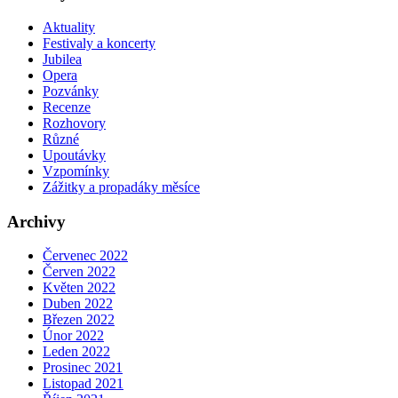
Aktuality
Festivaly a koncerty
Jubilea
Opera
Pozvánky
Recenze
Rozhovory
Různé
Upoutávky
Vzpomínky
Zážitky a propadáky měsíce
Archivy
Červenec 2022
Červen 2022
Květen 2022
Duben 2022
Březen 2022
Únor 2022
Leden 2022
Prosinec 2021
Listopad 2021