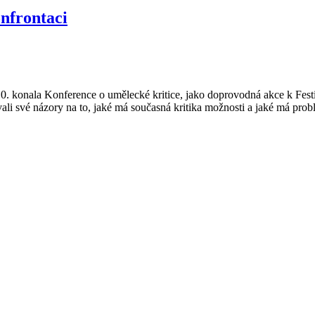
onfrontaci
onala Konference o umělecké kritice, jako doprovodná akce k Festivalu 
li své názory na to, jaké má současná kritika možnosti a jaké má probl