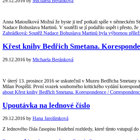
29.12.2016
by
Michaela Beránková
Anna Matoušková Možná že byste ji teď potkali spíše v německém Stut
Nadace Bohuslava Martinů. V soutěži se jí podařilo uspět i přesto, ž
Zahrádková: Soutěž Nadace Bohuslava Martinů byla výbornou příležito
Křest knihy Bedřich Smetana. Koresponde
29.12.2016
by
Michaela Beránková
V úterý 13. prosince 2016 se uskutečnil v Muzeu Bedřicha Smetany s
Milan Pospíšil. První svazek souborného kritického vydání koresp
about Křest knihy Bedřich Smetana. Korespondence / Correspondenc
Upoutávka na lednové číslo
29.12.2016
by
Hana Jarolímková
Z lednového čísla časopisu Hudební rozhledy, které tímto vstupují d