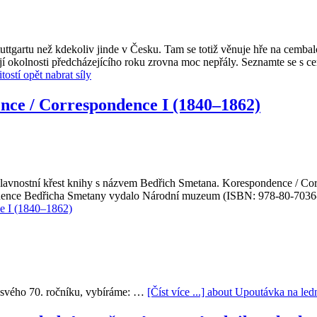
tgartu než kdekoliv jinde v Česku. Tam se totiž věnuje hře na cembalo
e jí okolnosti předcházejícího roku zrovna moc nepřály. Seznamte se s 
stí opět nabrat síly
nce / Correspondence I (1840–1862)
lavnostní křest knihy s názvem Bedřich Smetana. Korespondence / Cor
ondence Bedřicha Smetany vydalo Národní muzeum (ISBN: 978-80-7036-
e I (1840–1862)
o svého 70. ročníku, vybíráme: …
[Číst více ...]
about Upoutávka na ledn