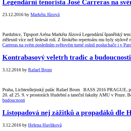
Legendární tenorista José Carreras na své
23.12.2016
by
Markéta Jůzová
Pardubice, Tipsport Aréna Markéta Jůzová Legendární španělský tenori
ztělesnil více než šedesát rolí. Z širokého repertoáru mu byly stylově
Carreras na svém posledním světovém turné oslnil posluchače i v Par
Kontrabasový veletrh tradic a budoucnosti
3.12.2016
by
Rafael Brom
Praha, Lichtenštejnský palác Rafael Brom BASS 2016 PRAGUE, páté bi
20. až 25. 9. v prostorách Hudební a taneční fakulty AMU v Praze.
budoucnosti
Listopadová nej zážitků a propadáků dle 
3.12.2016
by
Helena Havliková