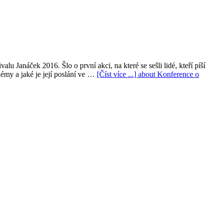
Janáček 2016. Šlo o první akci, na které se sešli lidé, kteří píší
émy a jaké je její poslání ve …
[Číst více ...]
about Konference o