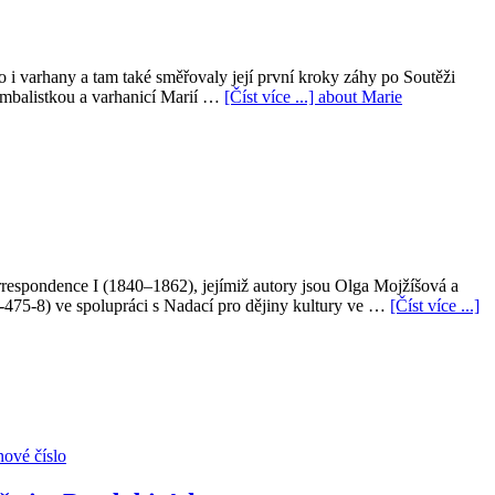
 i varhany a tam také směřovaly její první kroky záhy po Soutěži
cembalistkou a varhanicí Marií …
[Číst více ...]
about Marie
respondence I (1840–1862), jejímiž autory jsou Olga Mojžíšová a
475-8) ve spolupráci s Nadací pro dějiny kultury ve …
[Číst více ...]
ové číslo