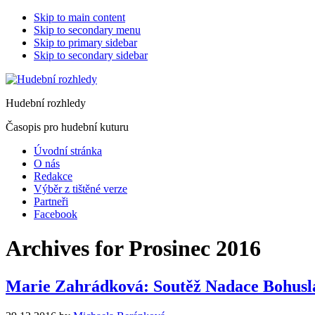
Skip to main content
Skip to secondary menu
Skip to primary sidebar
Skip to secondary sidebar
Hudební rozhledy
Časopis pro hudební kuturu
Úvodní stránka
O nás
Redakce
Výběr z tištěné verze
Partneři
Facebook
Archives for Prosinec 2016
Marie Zahrádková: Soutěž Nadace Bohuslav