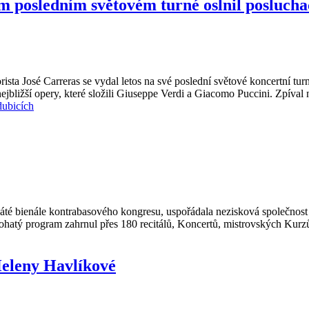
m posledním světovém turné oslnil poslucha
sta José Carreras se vydal letos na své poslední světové koncertní tur
 nejbližší opery, které složili Giuseppe Verdi a Giacomo Puccini. Zpíva
dubicích
enále kontrabasového kongresu, uspořádala nezisková společnost Bas
 Bohatý program zahrnul přes 180 recitálů, Koncertů, mistrovských Kur
Heleny Havlíkové