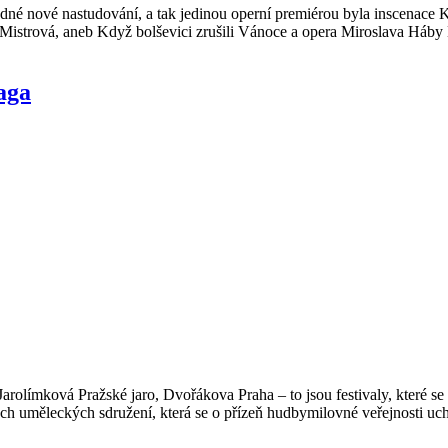
ádné nové nastudování, a tak jedinou operní premiérou byla inscenac
y Mistrová, aneb Když bolševici zrušili Vánoce a opera Miroslava Háb
aga
mková Pražské jaro, Dvořákova Praha – to jsou festivaly, které se spo
iných uměleckých sdružení, která se o přízeň hudbymilovné veřejnosti