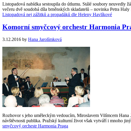
Listopadová nabídka sestoupila do útlumu. Stálé soubory neuvedly ž
večeru dvě soudobá díla brněnských skladatelů – novinka Petra Hal
Listopadová nej zážitků a propadáků dle Heleny Havlíkové
Komorní smyčcový orchestr Harmonia Pr
3.12.2016
by
Hana Jarolímková
Rozhovor s jeho uměleckým vedoucím, Miroslavem Vilímcem Hana Jarolí
návštěvnosti publika. Pražský kulturní život však vytváří i mnoho j
smyčcový orchestr Harmonia Praga