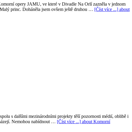
e Komorní opery JAMU, ve které v Divadle Na Orlí zazněla v jednom
y Malý princ. Doháněla jsem ovšem ještě druhou …
[Číst více ...]
about
lu s dalšími mezinárodními projekty těší pozornosti médií, oblibě i
 ucházejí. Nemohou nabídnout …
[Číst více ...]
about Komorní