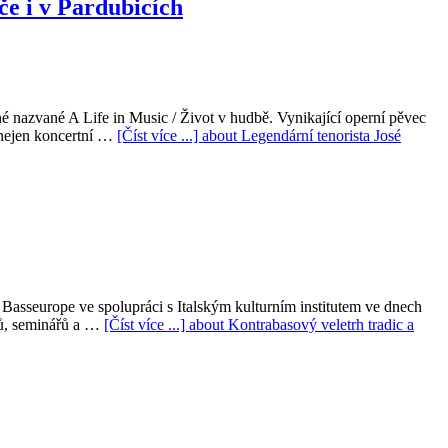
če i v Pardubicích
né nazvané A Life in Music / Život v hudbě. Vynikající operní pěvec
l nejen koncertní …
[Číst více ...]
about Legendární tenorista José
seurope ve spolupráci s Italským kulturním institutem ve dnech
zů, seminářů a …
[Číst více ...]
about Kontrabasový veletrh tradic a