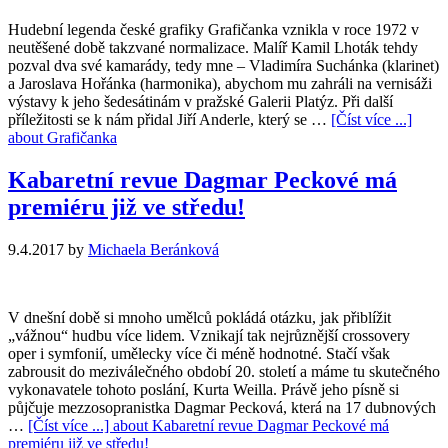
Hudební legenda české grafiky Grafičanka vznikla v roce 1972 v
neutěšené době takzvané normalizace. Malíř Kamil Lhoták tehdy
pozval dva své kamarády, tedy mne – Vladimíra Suchánka (klarinet)
a Jaroslava Hořánka (harmonika), abychom mu zahráli na vernisáži
výstavy k jeho šedesátinám v pražské Galerii Platýz. Při další
příležitosti se k nám přidal Jiří Anderle, který se …
[Číst více ...]
about Grafičanka
Kabaretní revue Dagmar Peckové má
premiéru již ve středu!
9.4.2017
by
Michaela Beránková
V dnešní době si mnoho umělců pokládá otázku, jak přiblížit
„vážnou“ hudbu více lidem. Vznikají tak nejrůznější crossovery
oper i symfonií, umělecky více či méně hodnotné. Stačí však
zabrousit do meziválečného období 20. století a máme tu skutečného
vykonavatele tohoto poslání, Kurta Weilla. Právě jeho písně si
půjčuje mezzosopranistka Dagmar Pecková, která na 17 dubnových
…
[Číst více ...]
about Kabaretní revue Dagmar Peckové má
premiéru již ve středu!