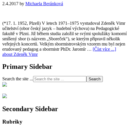
2.4.2017
by
Michaela Beránková
(*17. 1. 1952, Plzeň) V letech 1971–1975 vystudoval Zdeněk Vimr
učitelství (obor český jazyk – hudební výchova) na Pedagogické
fakultě v Plzni. Již během studia založil se svými spolužáky komorní
smíšený sbor (s názvem „Sboreček“), se kterým připravil několik
veřejných koncertů. Velkým sbormistrovským vzorem mu byl nejen
erudovaný pedagog a sbormistr PhDr. Jaromír …
[Číst více ...]
about Zdeněk Vimr
Primary Sidebar
Search the site ...
Secondary Sidebar
Rubriky