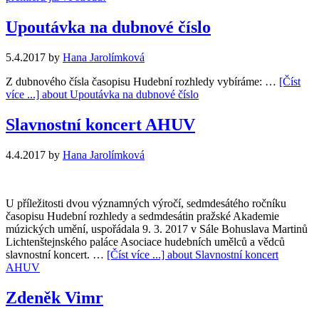
Upoutávka na dubnové číslo
5.4.2017
by
Hana Jarolímková
Z dubnového čísla časopisu Hudební rozhledy vybíráme: …
[Číst
více ...]
about Upoutávka na dubnové číslo
Slavnostní koncert AHUV
4.4.2017
by
Hana Jarolímková
U příležitosti dvou významných výročí, sedmdesátého ročníku
časopisu Hudební rozhledy a sedmdesátin pražské Akademie
múzických umění, uspořádala 9. 3. 2017 v Sále Bohuslava Martinů
Lichtenštejnského paláce Asociace hudebních umělců a vědců
slavnostní koncert. …
[Číst více ...]
about Slavnostní koncert
AHUV
Zdeněk Vimr