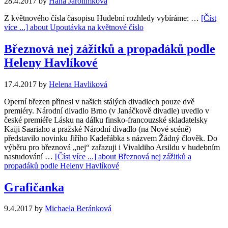
28.4.2017
by
Hana Jarolímková
Z květnového čísla časopisu Hudební rozhledy vybíráme: …
[Číst
více ...]
about Upoutávka na květnové číslo
Březnová nej zážitků a propadáků podle
Heleny Havlíkové
17.4.2017
by
Helena Havliková
Operní březen přinesl v našich stálých divadlech pouze dvě
premiéry. Národní divadlo Brno (v Janáčkově divadle) uvedlo v
české premiéře Lásku na dálku finsko-francouzské skladatelsky
Kaiji Saariaho a pražské Národní divadlo (na Nové scéně)
představilo novinku Jiřího Kadeřábka s názvem Žádný člověk. Do
výběru pro březnová „nej“ zařazuji i Vivaldiho Arsildu v hudebním
nastudování …
[Číst více ...]
about Březnová nej zážitků a
propadáků podle Heleny Havlíkové
Grafičanka
9.4.2017
by
Michaela Beránková