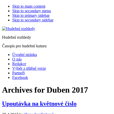
Skip to main content
Skip to secondary menu
Skip to primary sidebar
Skip to secondary sidebar
Hudební rozhledy
Časopis pro hudební kuturu
Úvodní stránka
O nás
Redakce
Výběr z tištěné verze
Partneři
Facebook
Archives for Duben 2017
Upoutávka na květnové číslo