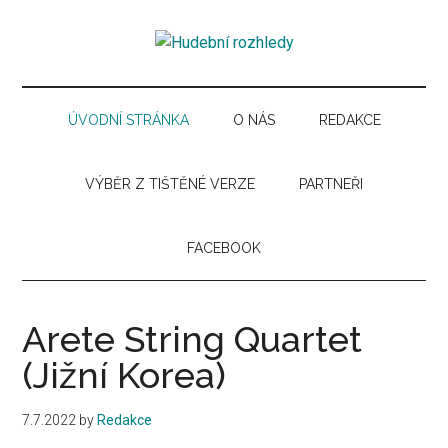
Skip
Skip
Skip
Skip
to
to
to
to
Hudební
main
secondary
primary
secondary
Časopis
content
menu
sidebar
sidebar
pro
rozhledy
hudební
ÚVODNÍ STRÁNKA
O NÁS
REDAKCE
kuturu
VÝBĚR Z TIŠTĚNÉ VERZE
PARTNEŘI
FACEBOOK
Arete String Quartet
(Jižní Korea)
7.7.2022
by
Redakce