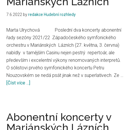
Mariánských Lázních
7.6.2022
by
redakce Hudební rozhledy
Marta Ulrychová Poslední dva koncerty abonentní
řady sezóny 2021/22 Západočeského symfonického
orchestru v Mariánských Lázních (27. května, 3. června)
nabídly v tamějším Casinu nejen pestrý repertoár, ale
především i excelentní výkony renomovaných interpretů.
O sólistovi prvého symfonického koncertu Petru
Nouzovském se nedá psát jinak než v superlativech. Ze …
[Číst více ...]
about
Petr
Nouzovský
a
Miroslav
Abonentní koncerty v
Sekera
Mariánských Lázních
excelovali