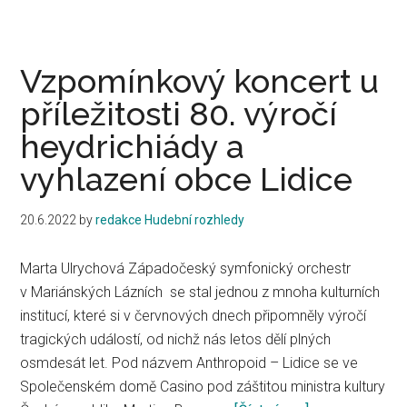
houslistky
Martiny
Bačové,
Vzpomínkový koncert u
hornistky
příležitosti 80. výročí
Hany
heydrichiády a
Šukové
a
vyhlazení obce Lidice
klavíristy
Karla
20.6.2022
by
redakce Hudební rozhledy
Košárka
vystoupí
Marta Ulrychová Západočeský symfonický orchestr
na
v Mariánských Lázních se stal jednou z mnoha kulturních
mezinárodním
institucí, které si v červnových dnech připomněly výročí
festivalu
tragických událostí, od nichž nás letos dělí plných
Třeboňská
osmdesát let. Pod názvem Anthropoid – Lidice se ve
nocturna
Společenském domě Casino pod záštitou ministra kultury
13.