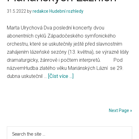
v
31.5.2022
by
redakce Hudební rozhledy
Mariánských
Lázních
Marta Ulrychová Dva poslední koncerty dvou
abonentních cyklů Západočeského symfonického
orchestru, které se uskutečnily ještě před slavnostním
zahájením lázeňské sezóny (13. května), se výrazně lišily
dramaturgicky, žánrově i počtem interpretů. Pod
názvemHudba zlatého věku Mariánských Lázní se 29.
dubna uskutečnil …
[Číst více ...]
about
Abonentní
koncerty
v
Mariánských
Next Page »
Lázních
Primary
Search
the