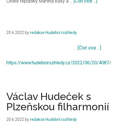
České republiky Martina Baxy a …
[Číst více ...]
about
7.
Vzpomínkový
v
koncert
prostoru
u
Divadla
příležitosti
20.6.2022
by
redakce Hudební rozhledy
J.
80.
K.
výročí
…
[Číst více ...]
about
Tyla
heydrichiády
a
https://www.hudebnirozhledy.cz/2022/06/20/4087/
vyhlazení
obce
Lidice
Václav Hudeček s
Plzeňskou filharmonií
20.6.2022
by
redakce Hudební rozhledy