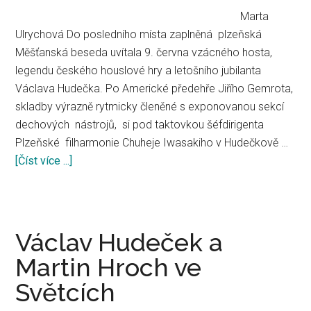
Marta
Ulrychová Do posledního místa zaplněná plzeňská
Měšťanská beseda uvítala 9. června vzácného hosta,
legendu českého houslové hry a letošního jubilanta
Václava Hudečka. Po Americké předehře Jiřího Gemrota,
skladby výrazně rytmicky členěné s exponovanou sekcí
dechových nástrojů, si pod taktovkou šéfdirigenta
Plzeňské filharmonie Chuheje Iwasakiho v Hudečkově …
[Číst více ...]
about
Václav
Hudeček
s
Plzeňskou
Václav Hudeček a
filharmonií
Martin Hroch ve
Světcích