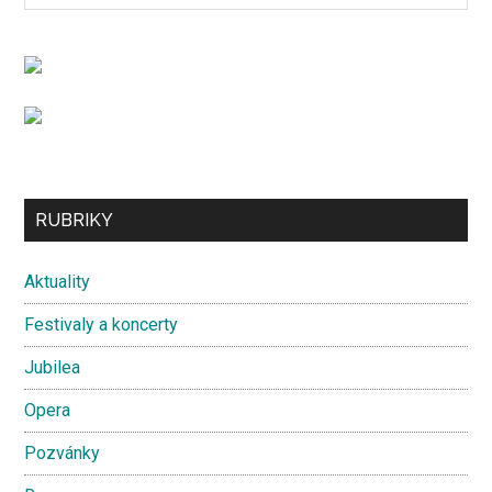
Sidebar
site
...
Secondary
RUBRIKY
Sidebar
Aktuality
Festivaly a koncerty
Jubilea
Opera
Pozvánky