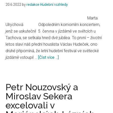
20.6.2022
by
redakce Hudební rozhledy
Marta
Ulrychová Odpoledním komorním koncertem,
jenž se uskutečnil 5. června v jízdárně ve světcích u
Tachova, se setkala hned dvě jubilea. To první – životní
letos slaví náš přední houslista Václav Hudeček, ono
druhé připomíná, že letní hudební festival ve světecké
jízdárně vstoupil …
[Číst více ...]
about
Václav
Hudeček
a
Martin
Petr Nouzovský a
Hroch
Miroslav Sekera
ve
excelovali v
Světcích