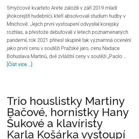
Smyčcové kvarteto Arete založili v září 2019 mladí
jihokorejští hudebníci, kteří absolvovali studium hudby v
Mnichově. Jejich první vystoupení odvysílal korejský
rozhlas, a přestože debutovali v letech poznamenaných
pandemií, rok 2021 přinesl skupině tak významná ocenění
jako první cenu v soutěži Pražské jaro, cenu Nadace
Bohuslava Martinů, dvě zvláštní ceny v soutěži „Paolo …
[Číst více ...]
about
Arete
String
Quartet
(Jižní
Trio houslistky Martiny
Korea)
Bačové, hornistky Hany
Šukové a klavíristy
Karla Košárka vystoupí