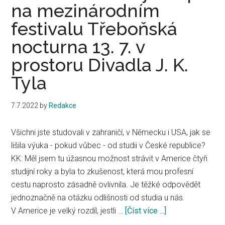
na mezinárodním
festivalu Třeboňská
nocturna 13. 7. v
prostoru Divadla J. K.
Tyla
7.7.2022
by
Redakce
Všichni jste studovali v zahraničí, v Německu i USA, jak se
lišila výuka - pokud vůbec - od studii v České republice?
KK: Měl jsem tu úžasnou možnost strávit v Americe čtyři
studijní roky a byla to zkušenost, která mou profesní
cestu naprosto zásadně ovlivnila. Je těžké odpovědět
jednoznačně na otázku odlišnosti od studia u nás.
V Americe je velký rozdíl, jestli …
[Číst více ...]
about
Trio