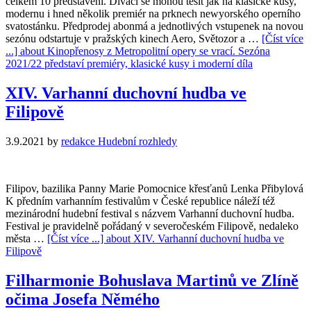
celkem 10 představení. Diváci se mohou těšit jak na klasické kusy,
modernu i hned několik premiér na prknech newyorského operního
svatostánku. Předprodej abonmá a jednotlivých vstupenek na novou
sezónu odstartuje v pražských kinech Aero, Světozor a …
[Číst více
...]
about Kinopřenosy z Metropolitní opery se vrací. Sezóna
2021/22 představí premiéry, klasické kusy i moderní díla
XIV. Varhanní duchovní hudba ve
Filipově
3.9.2021
by
redakce Hudební rozhledy
Filipov, bazilika Panny Marie Pomocnice křesťanů Lenka Přibylová
K předním varhanním festivalům v České republice náleží též
mezinárodní hudební festival s názvem Varhanní duchovní hudba.
Festival je pravidelně pořádaný v severočeském Filipově, nedaleko
města …
[Číst více ...]
about XIV. Varhanní duchovní hudba ve
Filipově
Filharmonie Bohuslava Martinů ve Zlíně
očima Josefa Němého