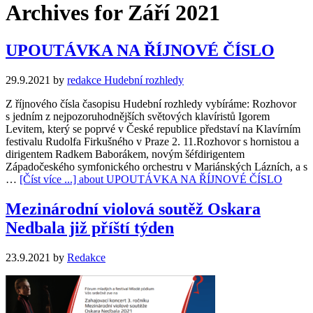
Archives for Září 2021
UPOUTÁVKA NA ŘÍJNOVÉ ČÍSLO
29.9.2021
by
redakce Hudební rozhledy
Z říjnového čísla časopisu Hudební rozhledy vybíráme: Rozhovor
s jedním z nejpozoruhodnějších světových klavíristů Igorem
Levitem, který se poprvé v České republice představí na Klavírním
festivalu Rudolfa Firkušného v Praze 2. 11.Rozhovor s hornistou a
dirigentem Radkem Baborákem, novým šéfdirigentem
Západočeského symfonického orchestru v Mariánských Láz­ních, a s
…
[Číst více ...]
about UPOUTÁVKA NA ŘÍJNOVÉ ČÍSLO
Mezinárodní violová soutěž Oskara
Nedbala již příští týden
23.9.2021
by
Redakce