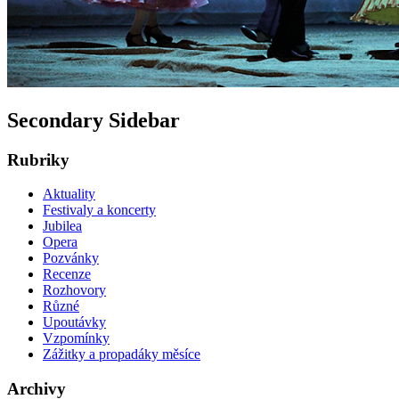
Secondary Sidebar
Rubriky
Aktuality
Festivaly a koncerty
Jubilea
Opera
Pozvánky
Recenze
Rozhovory
Různé
Upoutávky
Vzpomínky
Zážitky a propadáky měsíce
Archivy