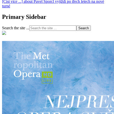
[Číst více ...]
about Pavel Šporcl vyjíždí po třech letech na nové
turné
Primary Sidebar
Search the site ...