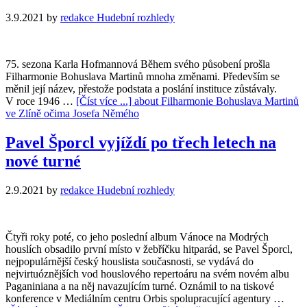
3.9.2021
by
redakce Hudební rozhledy
75. sezona Karla Hofmannová Během svého působení prošla
Filharmonie Bohuslava Martinů mnoha změnami. Především se
měnil její název, přestože podstata a poslání instituce zůstávaly.
V roce 1946 …
[Číst více ...]
about Filharmonie Bohuslava Martinů
ve Zlíně očima Josefa Němého
Pavel Šporcl vyjíždí po třech letech na
nové turné
2.9.2021
by
redakce Hudební rozhledy
Čtyři roky poté, co jeho poslední album Vánoce na Modrých
houslích obsadilo první místo v žebříčku hitparád, se Pavel Šporcl,
nejpopulárnější český houslista současnosti, se vydává do
nejvirtuóznějších vod houslového repertoáru na svém novém albu
Paganiniana a na něj navazujícím turné. Oznámil to na tiskové
konference v Mediálním centru Orbis spolupracující agentury …