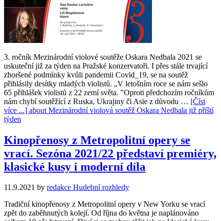
3. ročník Mezinárodní violové soutěže Oskara Nedbala 2021 se
uskuteční již za týden na Pražské konzervatoři. I přes stále trvající
zhoršené podmínky kvůli pandemii Covid_19, se na soutěž
přihlásily desítky mladých violistů. „V letošním roce se nám sešlo
65 přihlášek violistů z 22 zemí světa. "Oproti předchozím ročníkům
nám chybí soutěžící z Ruska, Ukrajiny či Asie z důvodu …
[Číst
více ...]
about Mezinárodní violová soutěž Oskara Nedbala již příští
týden
Kinopřenosy z Metropolitní opery se
vrací. Sezóna 2021/22 představí premiéry,
klasické kusy i moderní díla
11.9.2021
by
redakce Hudební rozhledy
Tradiční kinopřenosy z Metropolitní opery v New Yorku se vrací
zpět do zaběhnutých kolejí. Od října do května je naplánováno