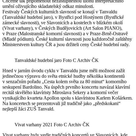
Chceme tak připomenout nezastupitelnou úlohu interpretačního
umění oživujícího skladatelský odkaz minulosti.
Festivaly Českých kulturních slavností se konají v Tanvaldu
(Tanvaldské hudební jaro), v Bystřici pod Hostýnem (Bystřické
zámecké slavnosti), ve Slavonicích a kostelech v blízkém okolí
(Vivat varhany), v Českých Budějovicích (Art Salon PIANO),
v Praze (Malostranské komorní slavnosti) a v Praze-Brně-Ostravě
(Mladé pódium). České kulturní slavnosti jsou každoročně zaštítěny
Ministerstvem kultury ČR a jsou držiteli ceny České hudební rady.
Tanvaldské hudební jaro Foto C Archiv ČK
Hned v jarním úvodu cyklu v Tanvaldu jsme měli možnost zažít
jedinečnou výpravu do světa etnické hudby několika kontinentů
v senzačním pořadu „Cesta kolem světa za 80 minut“ komorního
seskupení Bardolino. Na úspěch prvního koncertu navázal klavírní
recitál skvělého klavíristy Miroslava Sekery a komorní večer
vynikajícího kvarteta Apollon spolu s klavíristou Karlem Košárkem.
Na koncertech se prezentovali již tradičně jako „předskokani“
nejlepší žáci ZUŠ Tanvald.
Vivat varhany 2021 Foto C Archiv ČK
Vivat varhany byly vedle tradičních koncertů ve Slavonicích, kde