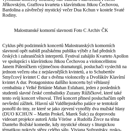
Jiříkovským, Graffova kvarteta s klavíristkou Jitkou Čechovou,
Bardolina a závěrečný mystický večer Dua Kchun v kostele Svaté
Rodiny.
Malostranské komorní slavnosti Foto C Archiv ČK
Cyklus pěti podzimních koncertů Malostranských komorních
slavností opět nabídl pražskému publiku výběr z řad předních
českých i zahraničních interpretů. Festival zahájilo Kvarteto Apollon
ve spolupráci s klavíristkou Jitkou Čechovou a violoncellistou
Janem Páleníčkem výjimečnou dramaturgií, posluchači vyslechli na
jednom večeru oba z nejslavnějších kvintetů, a to Schubertův
Smyčcový kvintet C dur s dvěma violoncelly a Dvořákův Klavírní
kvintet A dur. Protagonistou dalšího koncertu byl věhlasný
cembalista z Velké Británie Mahan Esfahani, jeden z posledních
studentů slavné české cembalistky Zuzany Růžičkové, které také
tento svůj koncert věnoval. Třetí koncert přinesl posluchačům opět
nevšední zážitek. Hlavní sál Valdštejnského paláce se tentokrát
ponořil do tmy, ze které se jako zjevení vynořily dva mužské hlasy
(DUO KCHUN – Martin Prokeš, Marek Šulc) za doprovodu
videoart projekce autorů Atila Vöröse a Rudolfa Živce na téma
Danteho Božské komedie, kdy mystické obrazy s liturgickou
tématikou pokryly stěny celého sálu. Viviana Sofronitsky, rusko-