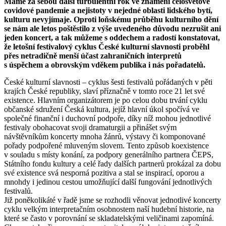
Máme za sebou další turbulentní rok ve znamení celosvětové
covidové pandemie a nejistoty v nejedné oblasti lidského bytí,
kulturu nevyjímaje. Oproti loňskému průběhu kulturního dění
se nám ale letos poštěstilo z výše uvedeného důvodu nezrušit ani
jeden koncert, a tak můžeme s oddechem a radostí konstatovat,
že letošní festivalový cyklus České kulturní slavnosti proběhl
přes netradičně menší účast zahraničních interpretů
s úspěchem a obrovským vděkem publika i nás pořadatelů.
České kulturní slavnosti – cyklus šesti festivalů pořádaných v pěti
krajích České republiky, slaví příznačně v tomto roce 21 let své
existence. Hlavním organizátorem je po celou dobu trvání cyklu
občanské sdružení Česká kultura, jejíž hlavní úkol spočívá ve
společné finanční i duchovní podpoře, díky níž mohou jednotlivé
festivaly obohacovat svoji dramaturgii a přinášet svým
návštěvníkům koncerty mnoha žánrů, výstavy či komponované
pořady podpořené mluveným slovem. Tento způsob koexistence
v souladu s místy konání, za podpory generálního partnera ČEPS,
Státního fondu kultury a celé řady dalších partnerů prokázal za dobu
své existence svá nesporná pozitiva a stal se inspirací, oporou a
mnohdy i jedinou cestou umožňující další fungování jednotlivých
festivalů.
Již poněkolikáté v řadě jsme se rozhodli věnovat jednotlivé koncerty
cyklu velkým interpretačním osobnostem naší hudební historie, na
které se často v porovnání se skladatelskými veličinami zapomíná.