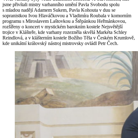
jsme přivítali mistry varhanního umění Pavla Svobodu spolu
s mladou nadějí Adamem Sukem, Pavla Kohouta v duu se
sopranistkou Ivou Hlaváčkovou a Vladimíra Roubala v komorním
programu s Miroslavem Laštovkou a Štěpánkou Heřmánkovou,
rozšířeny o koncert v mystickém barokním kostele Nejsvětější
trojice v Klášteře, kde varhany rozezněla skvělá Markéta Schley
Reindlová, a v klášterním kostele Božího Těla v Českém Krumlově,
kde unikátní královský nástroj mistrovsky ovládl Petr Čech.