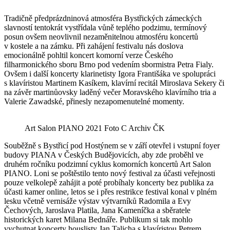
Tradičně předprázdninová atmosféra Bystřických zámeckých
slavností tentokrát vystřídala vůně teplého podzimu, termínový
posun ovšem neovlivnil nezaměnitelnou atmosféru koncertů
v kostele a na zámku. Při zahájení festivalu nás doslova
emocionálně pohltil koncert komorní verze Českého
filharmonického sboru Brno pod vedením sbormistra Petra Fialy.
Ovšem i další koncerty klarinetisty Igora Františáka ve spolupráci
s klavíristou Martinem Kasíkem, klavírní recitál Miroslava Sekery či
na závěr martinůovsky laděný večer Moravského klavírního tria a
Valerie Zawadské, přinesly nezapomenutelné momenty.
Art Salon PIANO 2021 Foto C Archiv ČK
Souběžně s Bystřicí pod Hostýnem se v září otevřel i vstupní foyer
budovy PIANA v Českých Budějovicích, aby zde proběhl ve
druhém ročníku podzimní cyklus komorních koncertů Art Salon
PIANO. Loni se poštěstilo tento nový festival za účasti veřejnosti
pouze velkolepě zahájit a poté probíhaly koncerty bez publika za
účasti kamer online, letos se i přes restrikce festival konal v plném
lesku včetně vernisáže výstav výtvarníků Radomila a Evy
Čechových, Jaroslava Platila, Jana Kameníčka a sběratele
historických karet Milana Bednáře. Publikum si tak mohlo
vychutnat koncerty houslisty Jan Talicha s klavíristou Petrem