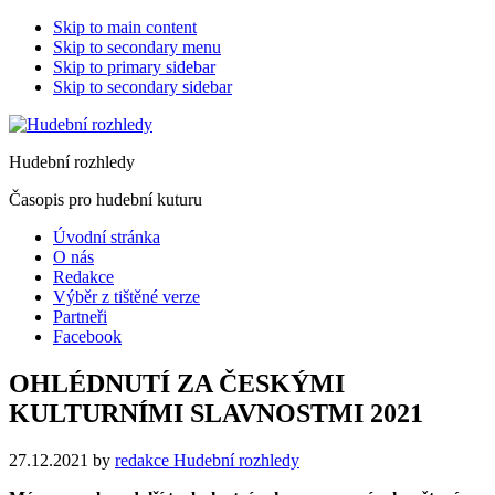
Skip to main content
Skip to secondary menu
Skip to primary sidebar
Skip to secondary sidebar
Hudební rozhledy
Časopis pro hudební kuturu
Úvodní stránka
O nás
Redakce
Výběr z tištěné verze
Partneři
Facebook
OHLÉDNUTÍ ZA ČESKÝMI
KULTURNÍMI SLAVNOSTMI 2021
27.12.2021
by
redakce Hudební rozhledy