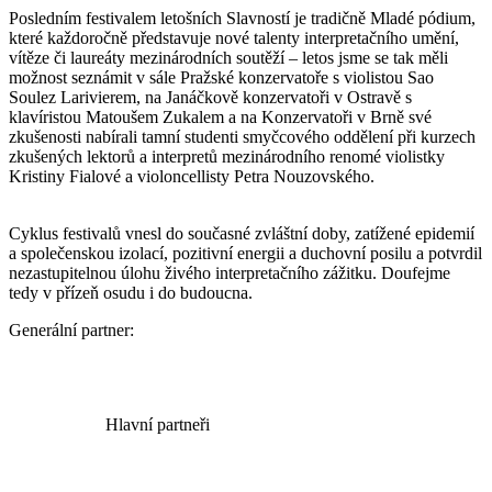
Posledním festivalem letošních Slavností je tradičně Mladé pódium,
které každoročně představuje nové talenty interpretačního umění,
vítěze či laureáty mezinárodních soutěží – letos jsme se tak měli
možnost seznámit v sále Pražské konzervatoře s violistou Sao
Soulez Larivierem, na Janáčkově konzervatoři v Ostravě s
klavíristou Matoušem Zukalem a na Konzervatoři v Brně své
zkušenosti nabírali tamní studenti smyčcového oddělení při kurzech
zkušených lektorů a interpretů mezinárodního renomé violistky
Kristiny Fialové a violoncellisty Petra Nouzovského.
Cyklus festivalů vnesl do současné zvláštní doby, zatížené epidemií
a společenskou izolací, pozitivní energii a duchovní posilu a potvrdil
nezastupitelnou úlohu živého interpretačního zážitku. Doufejme
tedy v přízeň osudu i do budoucna.
Generální partner:
Hlavní partneři