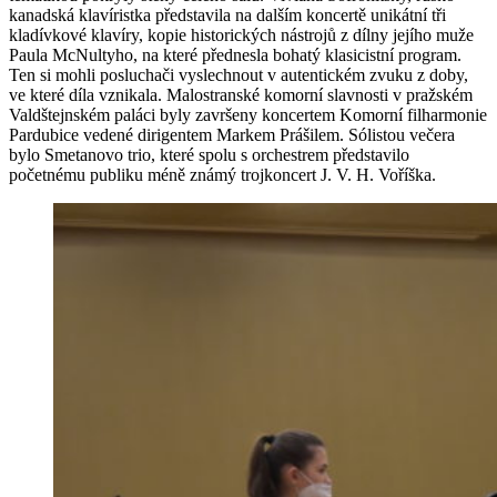
kanadská klavíristka představila na dalším koncertě unikátní tři
kladívkové klavíry, kopie historických nástrojů z dílny jejího muže
Paula McNultyho, na které přednesla bohatý klasicistní program.
Ten si mohli posluchači vyslechnout v autentickém zvuku z doby,
ve které díla vznikala. Malostranské komorní slavnosti v pražském
Valdštejnském paláci byly završeny koncertem Komorní filharmonie
Pardubice vedené dirigentem Markem Prášilem. Sólistou večera
bylo Smetanovo trio, které spolu s orchestrem představilo
početnému publiku méně známý trojkoncert J. V. H. Voříška.