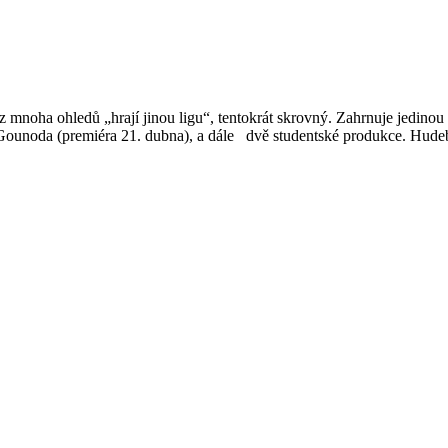
 mnoha ohledů „hrají jinou ligu“, tentokrát skrovný. Zahrnuje jedinou 
 Gounoda (premiéra 21. dubna), a dále dvě studentské produkce. Hud