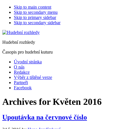
Skip to main content
Skip to secondary menu
Skip to primary sidebar
Skip to secondary sidebar
Hudební rozhledy
Časopis pro hudební kuturu
Úvodní stránka
O nás
Redakce
Výběr z tištěné verze
Partneři
Facebook
Archives for Květen 2016
Upoutávka na červnové číslo