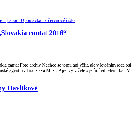
e ...]
about Upoutávka na červnové číslo
„Slovakia cantat 2016“
ia cantat Foto archiv Nechce se tomu ani věřit, ale v letošním roce os
ovenské agentury Bratislava Music Agency v čele s jejím ředitelem doc
ny Havlíkové