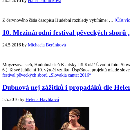
24.5.2016
by
Hana Jarolímková
Z červnového čísla časopisu Hudební rozhledy vybíráme: …
[Číst víc
10. Mezinárodní festival pěveckých sborů 
24.5.2016
by
Michaela Beránková
Moyzesova sieň, Hudobná sieň Klarisky Jiří Kolář Úvodní foto: Slovak
6.) již své jubilejní 10. výročí vzniku. Úspěšnost projektů mladé sl
festival pěveckých sborů „Slovakia cantat 2016“
Dubnová nej zážitků i propadáků dle Hele
5.5.2016
by
Helena Havliková