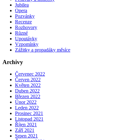
Jubilea
Opera
Pozvánky
Recenze
Rozhovory
Různé
Upoutávky
Vzpomínky
Zážitky a propadáky měsíce
Archivy
Červenec 2022
Červen 2022
Květen 2022
Duben 2022
Březen 2022
Únor 2022
Leden 2022
Prosinec 2021
Listopad 2021
Říjen 2021
Září 2021
Srpen 2021