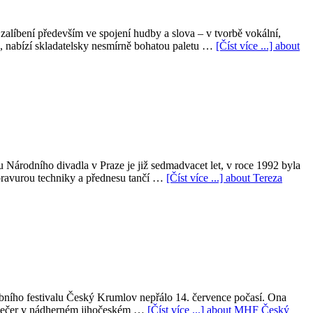
líbení především ve spojení hudby a slova – v tvorbě vokální,
, nabízí skladatelsky nesmírně bohatou paletu …
[Číst více ...]
about
árodního divadla v Praze je již sedmadvacet let, v roce 1992 byla
 bravurou techniky a přednesu tančí …
[Číst více ...]
about Tereza
ního festivalu Český Krumlov nepřálo 14. července počasí. Ona
ní večer v nádherném jihočeském …
[Číst více ...]
about MHF Český