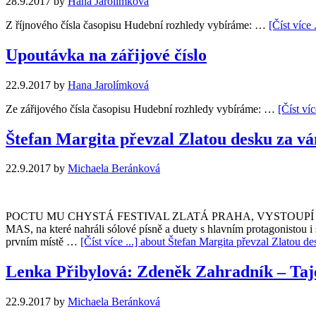
28.9.2017
by
Hana Jarolímková
Z říjnového čísla časopisu Hudební rozhledy vybíráme: …
[Číst více 
Upoutávka na zářijové číslo
22.9.2017
by
Hana Jarolímková
Ze zářijového čísla časopisu Hudební rozhledy vybíráme: …
[Číst víc
Štefan Margita převzal Zlatou desku za v
22.9.2017
by
Michaela Beránková
POCTU MU CHYSTÁ FESTIVAL ZLATÁ PRAHA, VYSTOUPÍ V OPÉRA
MAS, na které nahráli sólové písně a duety s hlavním protagonistou 
prvním místě …
[Číst více ...]
about Štefan Margita převzal Zlatou d
Lenka Přibylová: Zdeněk Zahradník – Taj
22.9.2017
by
Michaela Beránková