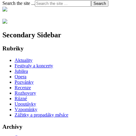
Search the site ...
Secondary Sidebar
Rubriky
Aktuality
Festivaly a koncerty
Jubilea
Opera
Pozvánky
Recenze
Rozhovory
Různé
Upoutávky
Vzpomínky
Zážitky a propadáky měsíce
Archivy