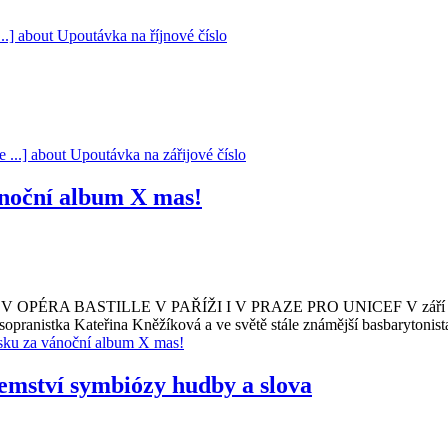
...]
about Upoutávka na říjnové číslo
e ...]
about Upoutávka na zářijové číslo
ánoční album X mas!
 BASTILLE V PAŘÍŽI I V PRAZE PRO UNICEF V září 2016 Sup
i sopranistka Kateřina Kněžíková a ve světě stále známější basbaryto
esku za vánoční album X mas!
emství symbiózy hudby a slova