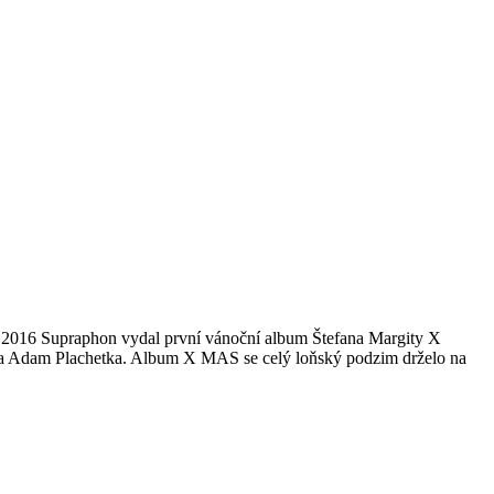
raphon vydal první vánoční album Štefana Margity X
nista Adam Plachetka. Album X MAS se celý loňský podzim drželo na