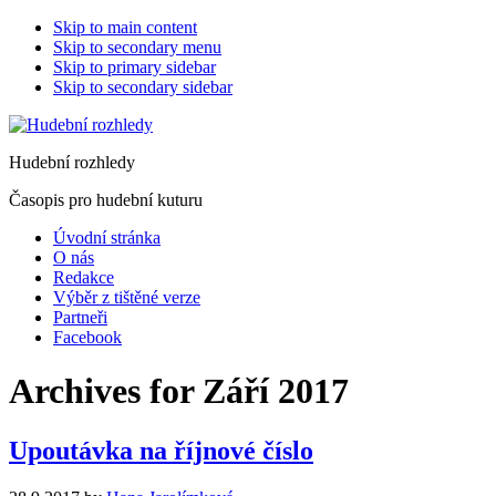
Skip to main content
Skip to secondary menu
Skip to primary sidebar
Skip to secondary sidebar
Hudební rozhledy
Časopis pro hudební kuturu
Úvodní stránka
O nás
Redakce
Výběr z tištěné verze
Partneři
Facebook
Archives for Září 2017
Upoutávka na říjnové číslo