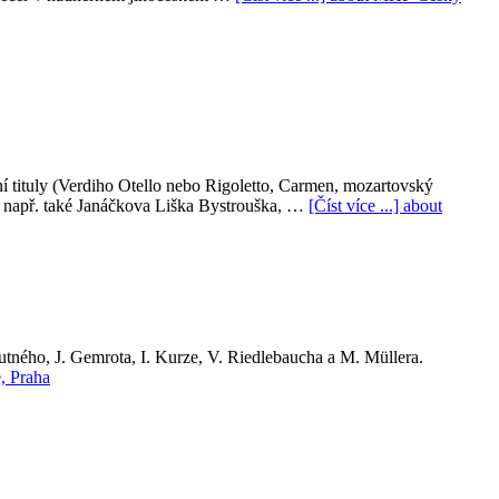
 tituly (Verdiho Otello nebo Rigoletto, Carmen, mozartovský
na např. také Janáčkova Liška Bystrouška, …
[Číst více ...]
about
mutného, J. Gemrota, I. Kurze, V. Riedlebaucha a M. Müllera.
e, Praha