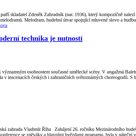
 skladatel Zdeněk Zahradník (nar. 1936), který kompozičně nalezl za
 melodramů. Melodram, hudební útvar spojující mluvené slovo a hudbu
lova
oderní technika je nutností
í k významným osobnostem současné umělecké scény. V angažmá Baletu N
ářila v inscenacích českých i zahraničních světoznámých choreografů. S
ká zahrada Vladimír Říha Zahájení 26. ročníku Mezinárodního hudeb
ová konference se zpěváky a hlavními hvězdami programu, byla v páteč