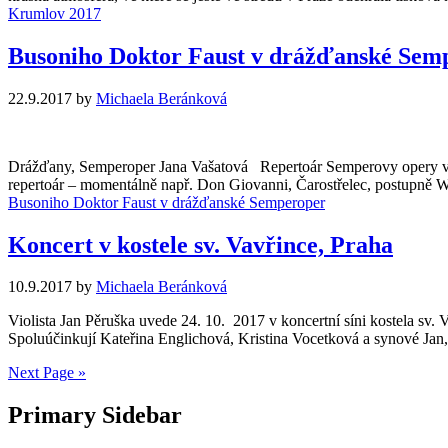
Krumlov 2017
Busoniho Doktor Faust v drážďanské Sem
22.9.2017
by
Michaela Beránková
Drážďany, Semperoper Jana Vašatová Repertoár Semperovy opery v Dr
repertoár – momentálně např. Don Giovanni, Čarostřelec, postupně Wa
Busoniho Doktor Faust v drážďanské Semperoper
Koncert v kostele sv. Vavřince, Praha
10.9.2017
by
Michaela Beránková
Violista Jan Pěruška uvede 24. 10. 2017 v koncertní síni kostela sv.
Spoluúčinkují Kateřina Englichová, Kristina Vocetková a synové Ja
Next Page »
Primary Sidebar