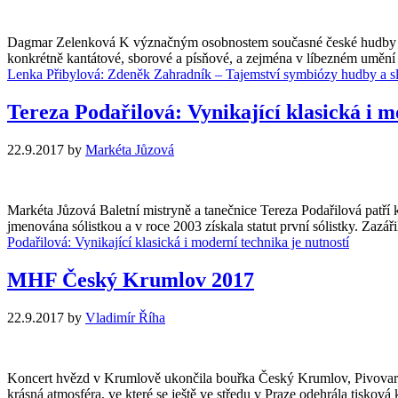
Dagmar Zelenková K význačným osobnostem současné české hudby patří
konkrétně kantátové, sborové a písňové, a zejména v líbezném umění
Lenka Přibylová: Zdeněk Zahradník – Tajemství symbiózy hudby a s
Tereza Podařilová: Vynikající klasická i m
22.9.2017
by
Markéta Jůzová
Markéta Jůzová Baletní mistryně a tanečnice Tereza Podařilová patř
jmenována sólistkou a v roce 2003 získala statut první sólistky. Zaz
Podařilová: Vynikající klasická i moderní technika je nutností
MHF Český Krumlov 2017
22.9.2017
by
Vladimír Říha
Koncert hvězd v Krumlově ukončila bouřka Český Krumlov, Pivovars
krásná atmosféra, ve které se ještě ve středu v Praze odehrála tisk