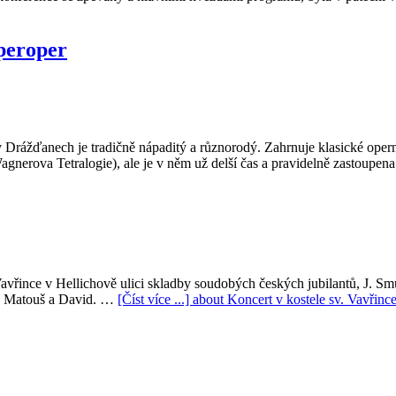
peroper
ážďanech je tradičně nápaditý a různorodý. Zahrnuje klasické operní
gnerova Tetralogie), ale je v něm už delší čas a pravidelně zastoupe
 Vavřince v Hellichově ulici skladby soudobých českých jubilantů, J. S
n, Matouš a David. …
[Číst více ...]
about Koncert v kostele sv. Vavřinc