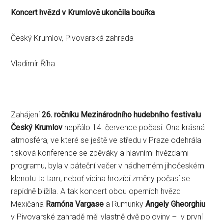
Koncert hvězd v Krumlově ukončila bouřka
Český Krumlov, Pivovarská zahrada
Vladimír Říha
Zahájení
26. ročníku Mezinárodního hudebního festivalu
Český Krumlov
nepřálo 14. července počasí. Ona krásná
atmosféra, ve které se ještě ve středu v Praze odehrála
tisková konference se zpěváky a hlavními hvězdami
programu, byla v páteční večer v nádherném jihočeském
klenotu ta tam, neboť vidina hrozící změny počasí se
rapidně blížila. A tak koncert obou operních hvězd
Mexičana
Ramóna Vargase
a Rumunky
Angely Gheorghiu
v Pivovarské zahradě měl vlastně dvě poloviny – v první