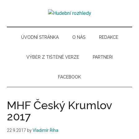
Skip
Skip
Skip
Skip
to
to
to
to
Hudební
main
secondary
primary
secondary
Časopis
content
menu
sidebar
sidebar
pro
rozhledy
hudební
ÚVODNÍ STRÁNKA
O NÁS
REDAKCE
kuturu
VÝBĚR Z TIŠTĚNÉ VERZE
PARTNEŘI
FACEBOOK
MHF Český Krumlov
2017
22.9.2017
by
Vladimír Říha