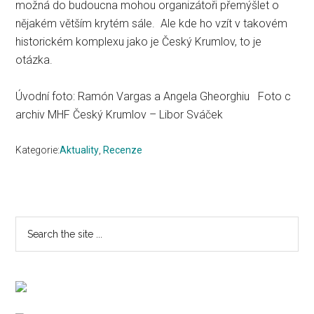
možná do budoucna mohou organizátoři přemýšlet o
nějakém větším krytém sále. Ale kde ho vzít v takovém
historickém komplexu jako je Český Krumlov, to je
otázka.
Úvodní foto: Ramón Vargas a Angela Gheorghiu Foto c
archiv MHF Český Krumlov – Libor Sváček
Kategorie:
Aktuality
,
Recenze
Primary
Search
the
Sidebar
site
...