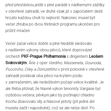
před přestávkou ještě v plné parádě s nádhernými zážitky
v otevřené zahradě, ve druhé však již v započatém dešti
hrozilo každou chvíli to nejhorší. Nakonec musel být
večer zhruba po dvou třetinách programu ukončen pro
průtrž mračen.
Večer začal velice dobře a plné hlediště sledovalo
s nadšením výkony obou pěvců, které doprovázel
orchestr
PKF-Prague Philharmonia
s dirigentem
Leošem
Svárovským
. Árie z oper
Verdiho, Masseneta, Gounoda,
Pucciniho, Ciley a Donizettiho
v první polovině v otevřené
zahradě podávali oba pěvci na krytém pódiu
v zamračeném, ale nedeštivém počasí velice kvalitně. Je
ale třeba přiznat, že hlavně výkon tenoristy Vargase byl
ozdobou večera, pěvkyni jako by počínající chladno
trochu zbavovalo síly a hlasové jistoty (při jedné árii
musela začít i napodruhé), což se ale nelze divit. Po