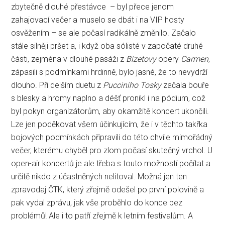
zbytečně dlouhé přestávce – byl přece jenom
zahajovací večer a muselo se dbát i na VIP hosty
osvěžením – se ale počasí radikálně změnilo. Začalo
stále silněji pršet a, i když oba sólisté v započaté druhé
části, zejména v dlouhé pasáži z
Bizetovy
opery
Carmen
,
zápasili s podmínkami hrdinně, bylo jasné, že to nevydrží
dlouho. Při delším duetu z
Pucciniho Tosky
začala bouře
s blesky a hromy naplno a déšť pronikl i na pódium, což
byl pokyn organizátorům, aby okamžitě koncert ukončili.
Lze jen poděkovat všem účinkujícím, že i v těchto takřka
bojových podmínkách připravili do této chvíle mimořádný
večer, kterému chyběl pro zlom počasí skutečný vrchol. U
open-air koncertů je ale třeba s touto možností počítat a
určitě nikdo z účastněných nelitoval. Možná jen ten
zpravodaj ČTK, který zřejmě odešel po první polovině a
pak vydal zprávu, jak vše proběhlo do konce bez
problémů! Ale i to patří zřejmě k letním festivalům. A