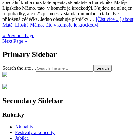
speciální kniha muzikoterapeuta, skladatele a hudebníka Matěje
Lipského Mámo, táto v komoře je krockodýl. Najdete na ní nejen
tři pohádky, ale i 25 písniček v standardní notaci a také dvě
přiložená cédéčka. Jedno obsahuje písničky …
[Číst více ...]
about
Matěj Lipský Mámo, táto v komoře je krockodýl
« Previous Page
Next Page »
Primary Sidebar
Search the site ...
Secondary Sidebar
Rubriky
Aktuality
Festivaly a koncerty
Jubilea