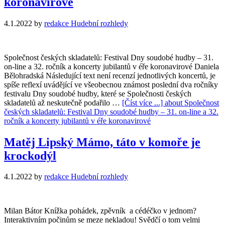
koronavirové
4.1.2022
by
redakce Hudební rozhledy
Společnost českých skladatelů: Festival Dny soudobé hudby – 31.
on-line a 32. ročník a koncerty jubilantů v éře koronavirové Daniela
Bělohradská Následující text není recenzí jednotlivých koncertů, je
spíše reflexí uvádějící ve všeobecnou známost poslední dva ročníky
festivalu Dny soudobé hudby, které se Společnosti českých
skladatelů až neskutečně podařilo …
[Číst více ...]
about Společnost
českých skladatelů: Festival Dny soudobé hudby – 31. on-line a 32.
ročník a koncerty jubilantů v éře koronavirové
Matěj Lipský Mámo, táto v komoře je
krockodýl
4.1.2022
by
redakce Hudební rozhledy
Milan Bátor Knížka pohádek, zpěvník a cédéčko v jednom?
Interaktivním počinům se meze nekladou! Svědčí o tom velmi