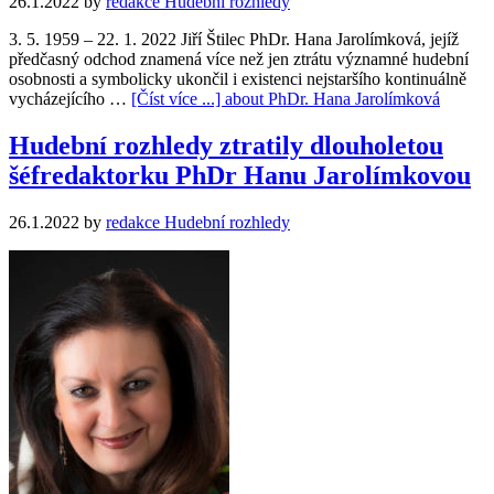
26.1.2022
by
redakce Hudební rozhledy
3. 5. 1959 – 22. 1. 2022 Jiří Štilec PhDr. Hana Jarolímková, jejíž
předčasný odchod znamená více než jen ztrátu významné hudební
osobnosti a symbolicky ukončil i existenci nejstaršího kontinuálně
vycházejícího …
[Číst více ...]
about PhDr. Hana Jarolímková
Hudební rozhledy ztratily dlouholetou
šéfredaktorku PhDr Hanu Jarolímkovou
26.1.2022
by
redakce Hudební rozhledy