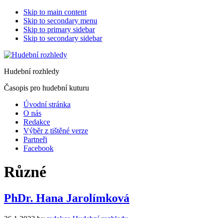
Skip to main content
Skip to secondary menu
Skip to primary sidebar
Skip to secondary sidebar
Hudební rozhledy
Časopis pro hudební kuturu
Úvodní stránka
O nás
Redakce
Výběr z tištěné verze
Partneři
Facebook
Různé
PhDr. Hana Jarolímková