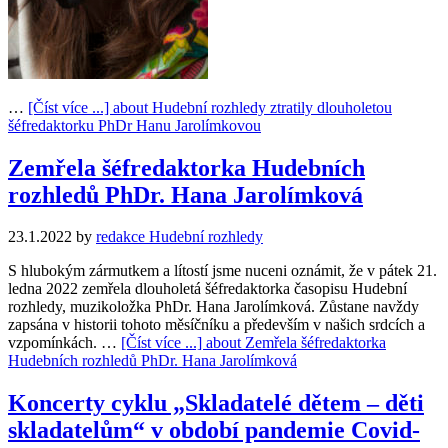
…
[Číst více ...]
about Hudební rozhledy ztratily dlouholetou
šéfredaktorku PhDr Hanu Jarolímkovou
Zemřela šéfredaktorka Hudebních
rozhledů PhDr. Hana Jarolímková
23.1.2022
by
redakce Hudební rozhledy
S hlubokým zármutkem a lítostí jsme nuceni oznámit, že v pátek 21.
ledna 2022 zemřela dlouholetá šéfredaktorka časopisu Hudební
rozhledy, muzikoložka PhDr. Hana Jarolímková. Zůstane navždy
zapsána v historii tohoto měsíčníku a především v našich srdcích a
vzpomínkách. …
[Číst více ...]
about Zemřela šéfredaktorka
Hudebních rozhledů PhDr. Hana Jarolímková
Koncerty cyklu „Skladatelé dětem – děti
skladatelům“ v období pandemie Covid-