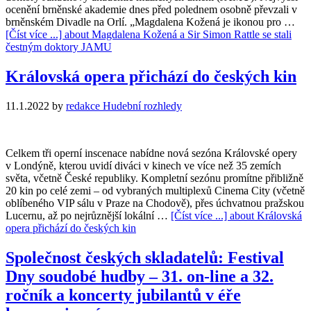
ocenění brněnské akademie dnes před polednem osobně převzali v
brněnském Divadle na Orlí. „Magdalena Kožená je ikonou pro …
[Číst více ...]
about Magdalena Kožená a Sir Simon Rattle se stali
čestným doktory JAMU
Královská opera přichází do českých kin
11.1.2022
by
redakce Hudební rozhledy
Celkem tři operní inscenace nabídne nová sezóna Královské opery
v Londýně, kterou uvidí diváci v kinech ve více než 35 zemích
světa, včetně České republiky. Kompletní sezónu promítne přibližně
20 kin po celé zemi – od vybraných multiplexů Cinema City (včetně
oblíbeného VIP sálu v Praze na Chodově), přes úchvatnou pražskou
Lucernu, až po nejrůznější lokální …
[Číst více ...]
about Královská
opera přichází do českých kin
Společnost českých skladatelů: Festival
Dny soudobé hudby – 31. on-line a 32.
ročník a koncerty jubilantů v éře