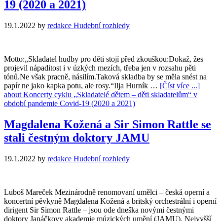
19 (2020 a 2021)
19.1.2022
by
redakce Hudební rozhledy
Motto:„Skladatel hudby pro děti stojí před zkouškou:Dokaž, žes
projevil nápaditost i v úzkých mezích, třeba jen v rozsahu pěti
tónů.Ne však pracně, násilím.Taková skladba by se měla snést na
papír ne jako kapka potu, ale rosy.“Ilja Hurník …
[Číst více ...]
about Koncerty cyklu „Skladatelé dětem – děti skladatelům“ v
období pandemie Covid-19 (2020 a 2021)
Magdalena Kožená a Sir Simon Rattle se
stali čestným doktory JAMU
19.1.2022
by
redakce Hudební rozhledy
Luboš Mareček Mezinárodně renomovaní umělci – česká operní a
koncertní pěvkyně Magdalena Kožená a britský orchestrální i operní
dirigent Sir Simon Rattle – jsou ode dneška novými čestnými
doktory Janáčkovy akademie múzických umění (JAMU). Nejvyšší