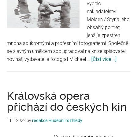
vydalo
nakladatelství
Molden / Styria jeho
obsáhlý portrét,
jenž je zpestřen
mnoha soukromými a profesními fotografiemi. Společně
se slavným umělcem spolupracoval na knize spisovatel,
novinář, vydavatel a fotograf Michael …
[Číst více ...]
about
Michael
Horowitz
Otto
Schenk,
Královská opera
SCHENK
přichází do českých kin
DAS
BUCH
11.1.2022
by
redakce Hudební rozhledy
–
Ein
Celkem tři operní inscenace