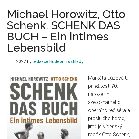
Michael Horowitz, Otto
Schenk, SCHENK DAS
BUCH – Ein intimes
Lebensbild
12.1.2022
by
redakce Hudební rozhledy
Markéta Jůzová U
příležitosti 90.
narozenin
světoznámého
operního režiséra a
proslulého herce,
jímž je vídeňský
rodák Otto Schenk,