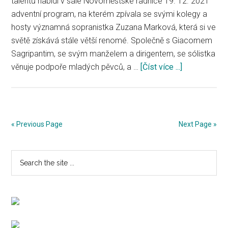
talentů nabídl v sále Novoměstské radnice 19. 12. 2021
adventní program, na kterém zpívala se svými kolegy a
hosty významná sopranistka Zuzana Marková, která si ve
světě získává stále větší renomé. Společně s Giacomem
Sagripantim, se svým manželem a dirigentem, se sólistka
věnuje podpoře mladých pěvců, a …
[Číst více ...]
about
Vánoční
koncert
se
sopranistko
« Previous Page
Next Page »
Zuzanou
Markovou
Primary
Search
a
the
jejími
Sidebar
site
hosty
...