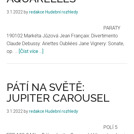
v
komoře
3.1.2022
by
redakce Hudební rozhledy
je
krockodýl
PARATY
190102 Markéta Jůzová Jean Françaix: Divertimento
Claude Debussy: Ariettes Oubliées Jane Vignery: Sonate,
op. …
[Číst více ...]
about
AQUARELLES
PÁTÍ NA SVĚTĚ:
JUPITER CAROUSEL
3.1.2022
by
redakce Hudební rozhledy
POLÍ 5