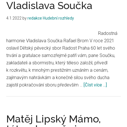
Vladislava Součka
soudobé
hudby
4.1.2022
by
redakce Hudební rozhledy
–
31.
Radostná
on-
harmonie Vladislava Součka Rafael Brom V roce 2021
line
oslavil Dětský pěvecký sbor Radost Praha 60 let svého
a
trvání a gratulace samozřejmě patří vám, pane Součku,
32.
zakladateli a sbormistru, který těleso založil, přivedl
ročník
k rozkvětu, k mnohým prestižním uznáním a cenám,
a
zajímavým nahrávkám a konečně silou svého ducha
koncerty
zajistil pokračování sboru především …
[Číst více ...]
about
jubilantů
Radostná
v
harmonie
éře
Vladislav
koronavirové
Součka
Matěj Lipský Mámo,