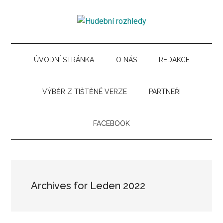
Skip
Skip
Skip
Skip
to
to
to
to
Hudební
main
secondary
primary
secondary
Časopis
content
menu
sidebar
sidebar
pro
rozhledy
hudební
ÚVODNÍ STRÁNKA
O NÁS
REDAKCE
kuturu
VÝBĚR Z TIŠTĚNÉ VERZE
PARTNEŘI
FACEBOOK
Archives for Leden 2022