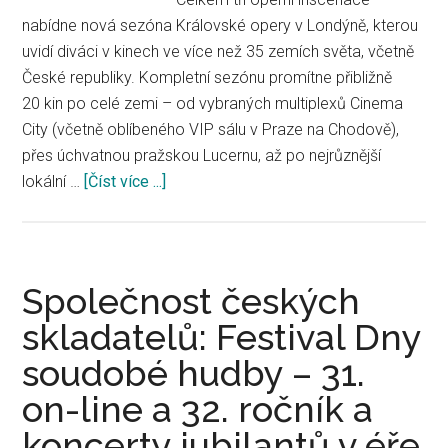
intimes
nabídne nová sezóna Královské opery v Londýně, kterou
Lebensbi
uvidí diváci v kinech ve více než 35 zemích světa, včetně
České republiky. Kompletní sezónu promítne přibližně
20 kin po celé zemi – od vybraných multiplexů Cinema
City (včetně oblíbeného VIP sálu v Praze na Chodově),
přes úchvatnou pražskou Lucernu, až po nejrůznější
lokální …
[Číst více ...]
about
Královská
opera
přichází
do
Společnost českých
českých
skladatelů: Festival Dny
kin
soudobé hudby – 31.
on-line a 32. ročník a
koncerty jubilantů v éře