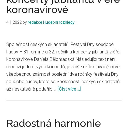
koronavirové
4.1.2022
by
redakce Hudební rozhledy
Společnost českých skladatelů: Festival Dny soudobé
hudby – 31. on-line a 32. ročník a koncerty jubilantů v éře
koronavirové Daniela Bělohradská Následující text není
recenzí jednotlivých koncertů, je spíše reflexí uvádějící ve
všeobecnou známost poslední dva ročníky festivalu Dny
soudobé hudby, které se Společnosti českých skladatelů
až neskutečně podařilo …
[Číst více ...]
about
Společnost
českých
skladatelů:
Festival
Radostná harmonie
Dny