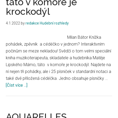
táto v komoře je
krockodýl
4.1.2022
by
redakce Hudební rozhledy
Milan Bátor Knížka
pohádek, zpěvník a cédéčko v jednom? Interaktivním
počinům se meze nekladou! Svědčí o tom velmi speciální
kniha muzikoterapeuta, skladatele a hudebníka Matěje
Lipského Mámo, táto v komoře je krockodýl. Najdete na
ní nejen tři pohádky, ale i 25 písniček v standardní notaci a
také dvě přiložená cédéčka. Jedno obsahuje písničky …
[Číst více ...]
about
Matěj
Lipský
Mámo,
táto
AQUARELLES