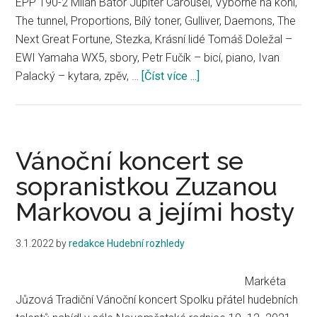
EPP 190-2 Milan Bátor Jupiter Carousel, Výborné na koni,
The tunnel, Proportions, Bílý toner, Gulliver, Daemons, The
Next Great Fortune, Stezka, Krásní lidé Tomáš Doležal –
EWI Yamaha WX5, sbory, Petr Fučík – bicí, piano, Ivan
Palacký – kytara, zpěv, …
[Číst více ...]
about
PÁTÍ
NA
SVĚTĚ:
JUPITER
Vánoční koncert se
CAROUSEL
sopranistkou Zuzanou
Markovou a jejími hosty
3.1.2022
by
redakce Hudební rozhledy
Markéta
Jůzová Tradiční Vánoční koncert Spolku přátel hudebních