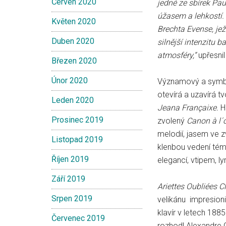
Červen 2020
jedné ze sbírek Pau
úžasem a lehkostí. 
Květen 2020
Brechta Evense, jež
Duben 2020
silnější intenzitu 
atmosféry,“
upřesnil
Březen 2020
Únor 2020
Významový a symbo
otevírá a uzavírá t
Leden 2020
Jeana Françaixe.
H
Prosinec 2019
zvolený
Canon à l´
melodií, jasem ve zv
Listopad 2019
klenbou vedení téma
Říjen 2019
elegancí, vtipem, ly
Září 2019
Ariettes Oubliées 
Srpen 2019
velikánu impresion
klavír v letech 1885
Červenec 2019
rozhodl Alexandre C