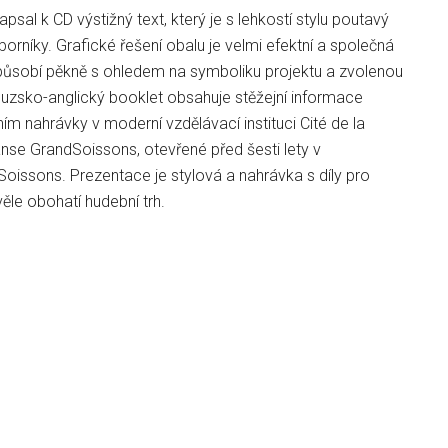
psal k CD výstižný text, který je s lehkostí stylu poutavý
dborníky. Grafické řešení obalu je velmi efektní a společná
působí pěkně s ohledem na symboliku projektu a zvolenou
ouzsko-anglický booklet obsahuje stěžejní informace
ním nahrávky v moderní vzdělávací instituci Cité de la
nse GrandSoissons, otevřené před šesti lety v
oissons. Prezentace je stylová a nahrávka s díly pro
skvěle obohatí hudební trh.