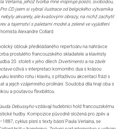
la Verlaina, jehož tvorba mne inspiruje poezií, svobodou,
Pro CD jsem si vybral ilustrace od belgického výtvarníka
 nebyly akvarely, ale kvašovými obrazy, na nichž zachytil
barev a tajemství s paletami modré a zelené ve vyjádření
 hornista Alexandre Collard.
lický oblouk předkládaného repertoáru na nahrávce
vorba proslulého francouzského skladatele a klavíristy
udba 20. století v jeho dílech
Divertimento
a na závěr
octave
ožívá v interpretaci komorního dua s krásou
uku lesního rohu i klavíru, s přitažlivou akcentací frází s
t a jejich vzájemného prolínání. Soudobá díla hrají oba s
rikou a poutavou flexibilitou.
Clauda Debussyho
vzdávají hudebníci hold francouzskému
istické hudby. Kompozice původně složená pro zpěv a
–1887, cyklus písní s texty básní Paula Verlaina, se
ollard hrát v transkripci. Zpěvný part interpretuje s velkým