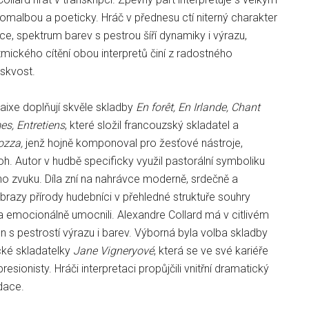
omalbou a poeticky. Hráč v přednesu ctí niterný charakter
ce, spektrum barev s pestrou šíří dynamiky i výrazu,
ytmického cítění obou interpretů činí z radostného
 skvost.
ixe doplňují skvěle skladby
En forêt, En Irlande, Chant
mes, Entretiens
, které složil francouzský skladatel a
ozza,
jenž hojně komponoval pro žesťové nástroje,
oh. Autor v hudbě specificky využil pastorální symboliku
o zvuku. Díla zní na nahrávce moderně, srdečně a
razy přírody hudebníci v přehledné struktuře souhry
i a emocionálně umocnili. Alexandre Collard má v citlivém
 s pestrostí výrazu i barev. Výborná byla volba skladby
cké skladatelky
Jane Vigneryové
, která se ve své kariéře
resionisty. Hráči interpretaci propůjčili vnitřní dramatický
dace.