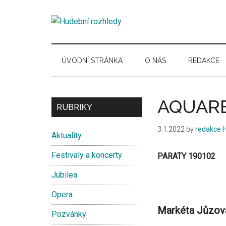
Skip
Skip
Skip
Skip
to
to
to
to
Hudební
main
secondary
primary
secondary
Časopis
content
menu
sidebar
sidebar
pro
rozhledy
hudební
ÚVODNÍ STRÁNKA
O NÁS
REDAKCE
kuturu
AQUAR
Secondary
RUBRIKY
Sidebar
3.1.2022
by
redakce 
Aktuality
Festivaly a koncerty
PARATY 190102
Jubilea
Opera
Markéta Jůzov
Pozvánky