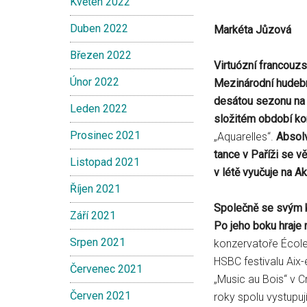
Květen 2022
Duben 2022
Markéta Jůzová
Březen 2022
Virtuózní francouz
Únor 2022
Mezinárodní hudební
desátou sezonu na p
Leden 2022
složitém období ko
Prosinec 2021
„Aquarelles“.
Absolv
tance v Paříži se v
Listopad 2021
v létě vyučuje na
Ak
Říjen 2021
Společně se svým kr
Září 2021
Po jeho boku hraje
Srpen 2021
konzervatoře École
HSBC festivalu Aix-
Červenec 2021
„Music au Bois“ v C
Červen 2021
roky spolu vystupují