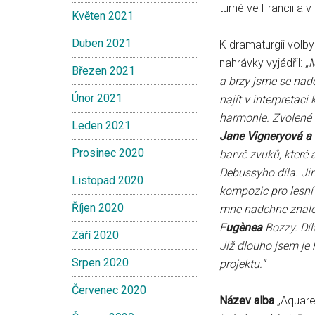
turné ve Francii a v 
Květen 2021
Duben 2021
K dramaturgii volby
nahrávky vyjádřil:
„M
Březen 2021
a brzy jsme se nadc
Únor 2021
najít v interpretac
harmonie. Zvolené s
Leden 2021
Jane Vigneryová a
Prosinec 2020
barvě zvuků, které 
Debussyho díla. Jind
Listopad 2020
kompozic pro lesní
Říjen 2020
mne nadchne znalos
E
ugènea
Bozzy. Díl
Září 2020
Již dlouho jsem je h
Srpen 2020
projektu.“
Červenec 2020
Název alba
„Aquare