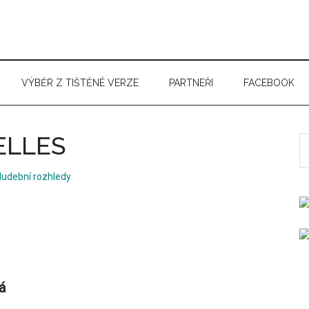
VÝBĚR Z TIŠTĚNÉ VERZE
PARTNEŘI
FACEBOOK
ELLES
S
t
Hudební rozhledy
si
...
á