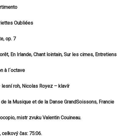
rtimento
iettes Oubliées
e, op. 7
êt, En Irlande, Chant lointain, Sur les cimes, Entretiens
n à l´octave
 lesní roh, Nicolas Royez – klavír
é de la Musique et de la Danse GrandSoissons, Francie
ocopio, mistr zvuku Valentin Couineau.
 celkový čas: 75:06.