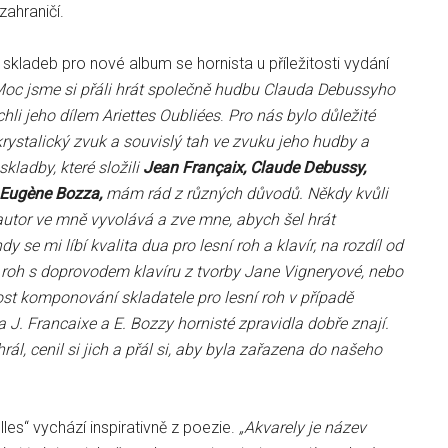
zahraničí.
 skladeb pro nové album se hornista u příležitosti vydání
oc jsme si přáli hrát společně hudbu Clauda Debussyho
hli jeho dílem Ariettes Oubliées
.
Pro nás bylo důležité
i krystalický zvuk a souvislý tah ve zvuku jeho hudby a
kladby, které složili
Jean Françaix, Claude Debussy,
 Eugène Bozza,
mám rád z různých důvodů. Někdy kvůli
autor ve mně vyvolává a zve mne, abych šel hrát
y se mi líbí kvalita dua pro lesní roh a klavír, na rozdíl od
 roh s doprovodem klavíru z tvorby Jane Vigneryové, nebo
t komponování skladatele pro lesní roh v případě
a J. Francaixe a E. Bozzy hornisté zpravidla dobře znají.
rál, cenil si jich a přál si, aby byla zařazena do našeho
lles“ vychází inspirativně z poezie.
„Akvarely je název