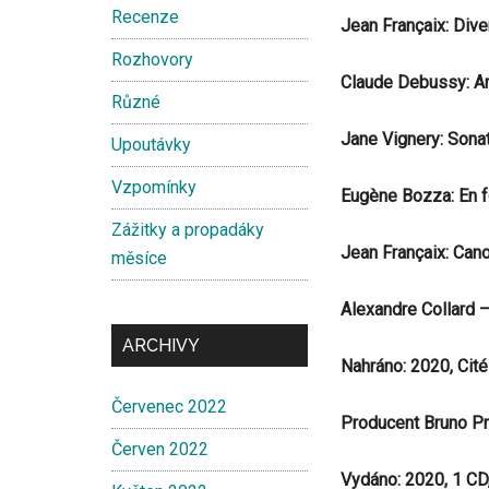
Recenze
Jean Françaix: Dive
Rozhovory
Claude Debussy: Ar
Různé
Jane Vignery: Sonat
Upoutávky
Vzpomínky
Eugène Bozza: En for
Zážitky a propadáky
Jean Françaix: Cano
měsíce
Alexandre Collard –
ARCHIVY
Nahráno: 2020, Cit
Červenec 2022
Producent Bruno Pr
Červen 2022
Vydáno: 2020, 1 CD,