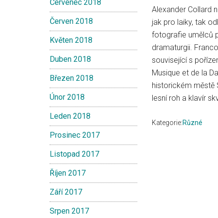
Červenec 2018
Alexander Collard na
Červen 2018
jak pro laiky, tak o
fotografie umělců 
Květen 2018
dramaturgii. Franc
Duben 2018
související s poříze
Musique et de la Da
Březen 2018
historickém městě S
Únor 2018
lesní roh a klavír 
Leden 2018
Kategorie:
Různé
Prosinec 2017
Listopad 2017
Říjen 2017
Září 2017
Srpen 2017