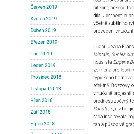
Červen 2019
cítěním, pěknou tón
díla. Jemnost, nuan
Květen 2019
včetně subtilního r
Duben 2019
provedení virtuózní
Březen 2019
Hudbu Jeana França
Únor 2019
lointain, Sur les ci
houslista
Eugène B
Leden 2019
zejména pro lesní r
Prosinec 2018
typického hornovéh
efektně. Bozzovy ob
Listopad 2018
virtuózně projasnil
Říjen 2018
přednesu zpěvný tón
Sonáta, op. 7
belgi
Září 2018
ráda inspirovala imp
Srpen 2018
tah a působivé gra