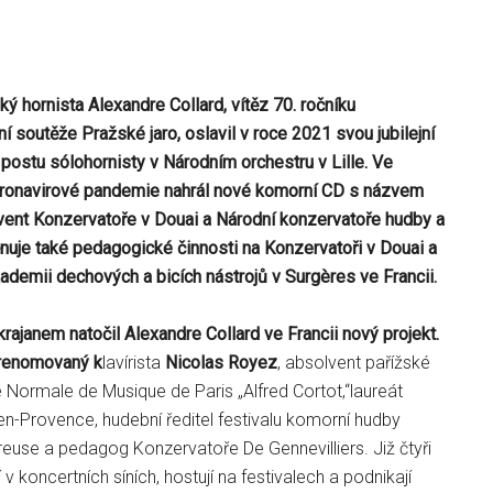
ský hornista
Alexandre Collard
, vítěz 70. ročníku
 soutěže Pražské jaro, oslavil v roce 2021 svou jubilejní
ostu sólohornisty v Národním orchestru v Lille. Ve
ronavirové pandemie nahrál nové komorní CD s názvem
ent Konzervatoře v Douai a Národní konzervatoře hudby a
ěnuje také pedagogické činnosti na Konzervatoři v Douai a
ademii dechových a bicích nástrojů v Surg
ères ve Francii.
ajanem natočil Alexandre Collard ve Francii nový projekt.
 renomovaný k
lavírista
Nicolas Royez
, absolvent pařížské
 Normale de Musique de Paris „Alfred Cortot,“laureát
en-Provence, hudební ředitel festivalu komorní hudby
reuse a pedagog Konzervatoře De Gennevilliers. Již čtyři
 v koncertních síních, hostují na festivalech a podnikají