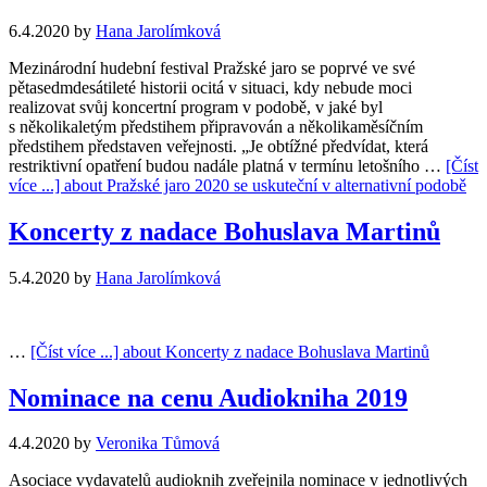
6.4.2020
by
Hana Jarolímková
Mezinárodní hudební festival Pražské jaro se poprvé ve své
pětasedmdesátileté historii ocitá v situaci, kdy nebude moci
realizovat svůj koncertní program v podobě, v jaké byl
s několikaletým předstihem připravován a několikaměsíčním
předstihem představen veřejnosti. „Je obtížné předvídat, která
restriktivní opatření budou nadále platná v termínu letošního …
[Číst
více ...]
about Pražské jaro 2020 se uskuteční v alternativní podobě
Koncerty z nadace Bohuslava Martinů
5.4.2020
by
Hana Jarolímková
…
[Číst více ...]
about Koncerty z nadace Bohuslava Martinů
Nominace na cenu Audiokniha 2019
4.4.2020
by
Veronika Tůmová
Asociace vydavatelů audioknih zveřejnila nominace v jednotlivých