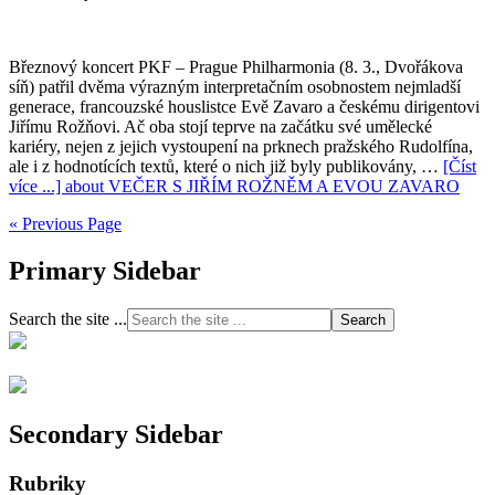
Březnový koncert PKF – Prague Philharmonia (8. 3., Dvořákova
síň) patřil dvěma výrazným interpretačním osobnostem nejmladší
generace, francouzské houslistce Evě Zavaro a českému dirigentovi
Jiřímu Rožňovi. Ač oba stojí teprve na začátku své umělecké
kariéry, nejen z jejich vystoupení na prknech pražského Rudolfína,
ale i z hodnotících textů, které o nich již byly publikovány, …
[Číst
více ...]
about VEČER S JIŘÍM ROŽNĚM A EVOU ZAVARO
« Previous Page
Primary Sidebar
Search the site ...
Secondary Sidebar
Rubriky