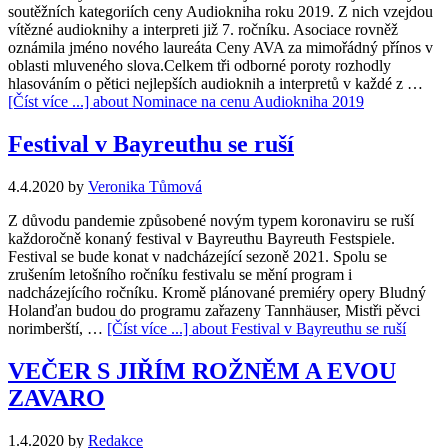
soutěžních kategoriích ceny Audiokniha roku 2019. Z nich vzejdou
vítězné audioknihy a interpreti již 7. ročníku. Asociace rovněž
oznámila jméno nového laureáta Ceny AVA za mimořádný přínos v
oblasti mluveného slova.Celkem tři odborné poroty rozhodly
hlasováním o pětici nejlepších audioknih a interpretů v každé z …
[Číst více ...]
about Nominace na cenu Audiokniha 2019
Festival v Bayreuthu se ruší
4.4.2020
by
Veronika Tůmová
Z důvodu pandemie způsobené novým typem koronaviru se ruší
každoročně konaný festival v Bayreuthu Bayreuth Festspiele.
Festival se bude konat v nadcházející sezoně 2021. Spolu se
zrušením letošního ročníku festivalu se mění program i
nadcházejícího ročníku. Kromě plánované premiéry opery Bludný
Holanďan budou do programu zařazeny Tannhäuser, Mistři pěvci
norimberští, …
[Číst více ...]
about Festival v Bayreuthu se ruší
VEČER S JIŘÍM ROŽNĚM A EVOU
ZAVARO
1.4.2020
by
Redakce