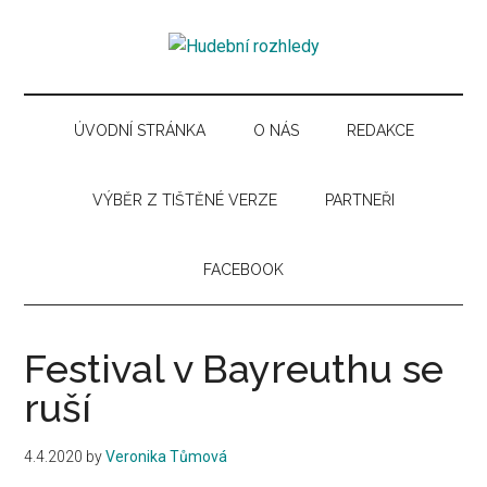
Skip
Skip
Skip
Skip
to
to
to
to
Hudební
main
secondary
primary
secondary
Časopis
content
menu
sidebar
sidebar
pro
rozhledy
hudební
ÚVODNÍ STRÁNKA
O NÁS
REDAKCE
kuturu
VÝBĚR Z TIŠTĚNÉ VERZE
PARTNEŘI
FACEBOOK
Festival v Bayreuthu se
ruší
4.4.2020
by
Veronika Tůmová