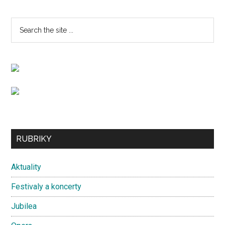
Primary
Search
the
Sidebar
site
...
Secondary
RUBRIKY
Sidebar
Aktuality
Festivaly a koncerty
Jubilea