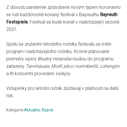
Z důvodu pandemie způsobené novým typem koronaviru
se ruší každoročně konaný festival v Bayreuthu
Bayreuth
Festspiele.
Festival se bude konat v nadcházející sezoně
2021.
Spolu se zrušením letošního ročníku festivalu se mění
program i nadcházejícího ročníku. Kromě plánované
premiéry opery
Bludný Holanďan
budou do programu
zařazeny
Tannhäuser, Mistři pěvci norimberští, Lohengrin
a tři koncertní provedení
Valkýry
.
Vstupenky pro letošní ročník zůstávají v platnosti na další
rok.
Kategorie:
Aktuality
,
Různé