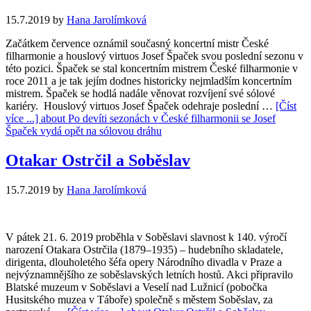
15.7.2019
by
Hana Jarolímková
Začátkem července oznámil současný koncertní mistr České
filharmonie a houslový virtuos Josef Špaček svou poslední sezonu v
této pozici. Špaček se stal koncertním mistrem České filharmonie v
roce 2011 a je tak jejím dodnes historicky nejmladším koncertním
mistrem. Špaček se hodlá nadále věnovat rozvíjení své sólové
kariéry. Houslový virtuos Josef Špaček odehraje poslední …
[Číst
více ...]
about Po devíti sezonách v České filharmonii se Josef
Špaček vydá opět na sólovou dráhu
Otakar Ostrčil a Soběslav
15.7.2019
by
Hana Jarolímková
V pátek 21. 6. 2019 proběhla v Soběslavi slavnost k 140. výročí
narození Otakara Ostrčila (1879–1935) – hudebního skladatele,
dirigenta, dlouholetého šéfa opery Národního divadla v Praze a
nejvýznamnějšího ze soběslavských letních hostů. Akci připravilo
Blatské muzeum v Soběslavi a Veselí nad Lužnicí (pobočka
Husitského muzea v Táboře) společně s městem Soběslav, za