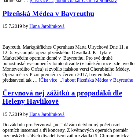
partnerské …
[Číst více ...]
about Otakar Ostrčil a Soběslav
Plzeňská Médea v Bayreuthu
15.7.2019
by
Hana Jarolímková
Bayreuth, Markgräfliches Opernhaus Marta Ulrychová Dne 11. a
12. 6. vystoupila opera plzeňského Divadla J. K. Tyla v
Markraběcím operním domě v Bayreuthu. Pro své druhé
pohostinské vystoupení v tomto divadle (v loňském roce zde uvedlo
Monteverdiho Orfea) si zvolilo italskou verzi Cherubiniho Médey.
Opera měla v Plzni premiéru v červnu 2017, bayreuthská
představení tak …
[Číst více ...]
about Plzeňská Médea v Bayreuthu
Červnová nej zážitků a propadáků dle
Heleny Havlíkové
15.7.2019
by
Hana Jarolímková
Do základu pro červnová „nej“ dávám úctyhodný počet osmi
operních inscenací a tři koncerty. Z květnových operních premiér
tuzemských stálých divadel jsem zatím zvládla tři. Chronologicky