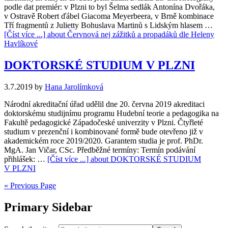
podle dat premiér: v Plzni to byl Šelma sedlák Antonína Dvořáka,
v Ostravě Robert ďábel Giacoma Meyerbeera, v Brně kombinace
Tří fragmentů z Julietty Bohuslava Martinů s Lidským hlasem …
[Číst více ...]
about Červnová nej zážitků a propadáků dle Heleny
Havlíkové
DOKTORSKÉ STUDIUM V PLZNI
3.7.2019
by
Hana Jarolímková
Národní akreditační úřad udělil dne 20. června 2019 akreditaci
doktorskému studijnímu programu Hudební teorie a pedagogika na
Fakultě pedagogické Západočeské univerzity v Plzni. Čtyřleté
studium v prezenční i kombinované formě bude otevřeno již v
akademickém roce 2019/2020. Garantem studia je prof. PhDr.
MgA. Jan Vičar, CSc. Předběžné termíny: Termín podávání
přihlášek: …
[Číst více ...]
about DOKTORSKÉ STUDIUM
V PLZNI
« Previous Page
Primary Sidebar