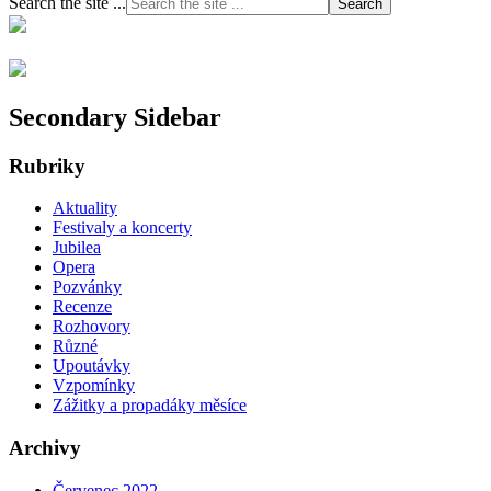
Search the site ...
Secondary Sidebar
Rubriky
Aktuality
Festivaly a koncerty
Jubilea
Opera
Pozvánky
Recenze
Rozhovory
Různé
Upoutávky
Vzpomínky
Zážitky a propadáky měsíce
Archivy
Červenec 2022