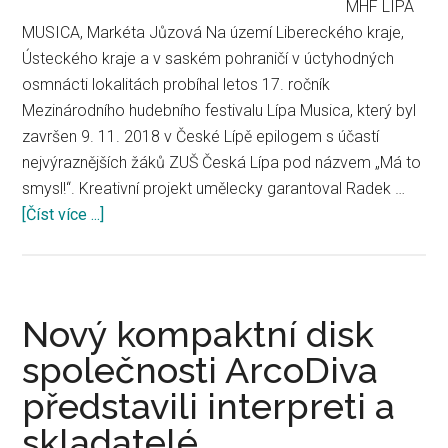
MHF LÍPA
MUSICA, Markéta Jůzová Na území Libereckého kraje,
Ústeckého kraje a v saském pohraničí v úctyhodných
osmnácti lokalitách probíhal letos 17. ročník
Mezinárodního hudebního festivalu Lípa Musica, který byl
završen 9. 11. 2018 v České Lípě epilogem s účastí
nejvýraznějších žáků ZUŠ Česká Lípa pod názvem „Má to
smysl!“. Kreativní projekt umělecky garantoval Radek …
[Číst více ...]
about
Česko-
německý
kulturní
dialog
Nový kompaktní disk
společnosti ArcoDiva
představili interpreti a
skladatelé