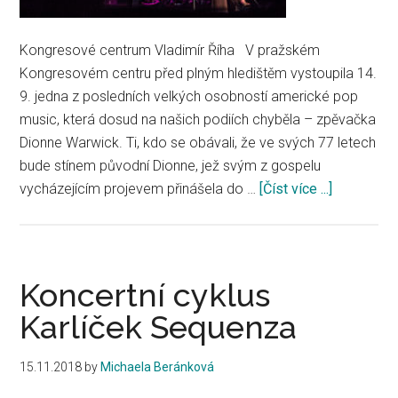
Kongresové centrum Vladimír Říha V pražském
Kongresovém centru před plným hledištěm vystoupila 14.
9. jedna z posledních velkých osobností americké pop
music, která dosud na našich podiích chyběla – zpěvačka
Dionne Warwick. Ti, kdo se obávali, že ve svých 77 letech
bude stínem původní Dionne, jež svým z gospelu
vycházejícím projevem přinášela do …
[Číst více ...]
about
Dionne
Warwick
konečně
u
Koncertní cyklus
nás
Karlíček Sequenza
15.11.2018
by
Michaela Beránková