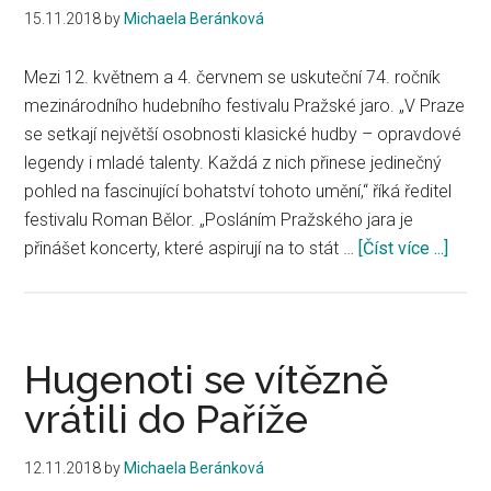
představili
15.11.2018
by
Michaela Beránková
interpreti
a
Mezi 12. květnem a 4. červnem se uskuteční 74. ročník
skladatelé
mezinárodního hudebního festivalu Pražské jaro. „V Praze
se setkají největší osobnosti klasické hudby – opravdové
legendy i mladé talenty. Každá z nich přinese jedinečný
pohled na fascinující bohatství tohoto umění,“ říká ředitel
festivalu Roman Bělor. „Posláním Pražského jara je
přinášet koncerty, které aspirují na to stát …
[Číst více ...]
abou
Praž
jaro
2019
Hugenoti se vítězně
vrátili do Paříže
12.11.2018
by
Michaela Beránková