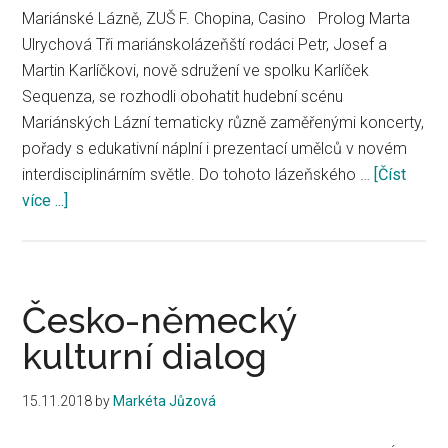
Mariánské Lázně, ZUŠ F. Chopina, Casino Prolog Marta
Ulrychová Tři mariánskolázeňští rodáci Petr, Josef a
Martin Karlíčkovi, nově sdružení ve spolku Karlíček
Sequenza, se rozhodli obohatit hudební scénu
Mariánských Lázní tematicky různě zaměřenými koncerty,
pořady s edukativní náplní i prezentací umělců v novém
interdisciplinárním světle. Do tohoto lázeňského …
[Číst
více ...]
about
Koncertní
cyklus
Karlíček
Sequenza
Česko-německý
kulturní dialog
15.11.2018
by
Markéta Jůzová