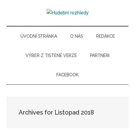
Skip
Skip
Skip
Skip
to
to
to
to
Hudební
main
secondary
primary
secondary
Časopis
content
menu
sidebar
sidebar
pro
rozhledy
hudební
ÚVODNÍ STRÁNKA
O NÁS
REDAKCE
kuturu
VÝBĚR Z TIŠTĚNÉ VERZE
PARTNEŘI
FACEBOOK
Archives for Listopad 2018