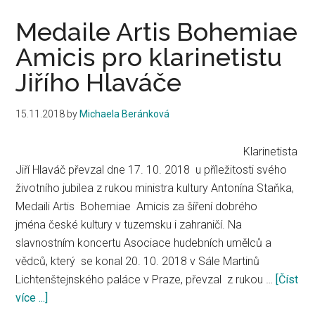
Medaile Artis Bohemiae
Amicis pro klarinetistu
Jiřího Hlaváče
15.11.2018
by
Michaela Beránková
Klarinetista
Jiří Hlaváč převzal dne 17. 10. 2018 u příležitosti svého
životního jubilea z rukou ministra kultury Antonína Staňka,
Medaili Artis Bohemiae Amicis za šíření dobrého
jména české kultury v tuzemsku i zahraničí. Na
slavnostním koncertu Asociace hudebních umělců a
vědců, který se konal 20. 10. 2018 v Sále Martinů
Lichtenštejnského paláce v Praze, převzal z rukou …
[Číst
více ...]
about