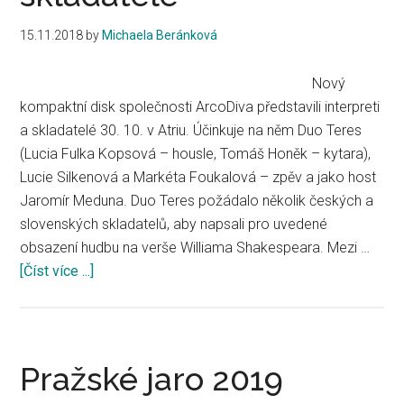
15.11.2018
by
Michaela Beránková
Nový
kompaktní disk společnosti ArcoDiva představili interpreti
a skladatelé 30. 10. v Atriu. Účinkuje na něm Duo Teres
(Lucia Fulka Kopsová – housle, Tomáš Honěk – kytara),
Lucie Silkenová a Markéta Foukalová – zpěv a jako host
Jaromír Meduna. Duo Teres požádalo několik českých a
slovenských skladatelů, aby napsali pro uvedené
obsazení hudbu na verše Williama Shakespeara. Mezi …
[Číst více ...]
about
Nový
kompaktní
disk
společnosti
Pražské jaro 2019
ArcoDiva