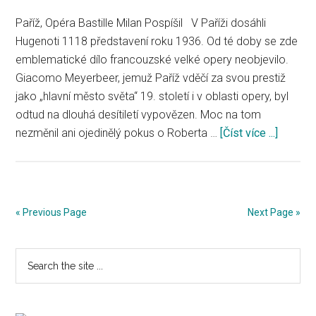
Paříž, Opéra Bastille Milan Pospíšil V Paříži dosáhli
Hugenoti 1118 představení roku 1936. Od té doby se zde
emblematické dílo francouzské velké opery neobjevilo.
Giacomo Meyerbeer, jemuž Paříž vděčí za svou prestiž
jako „hlavní město světa“ 19. století i v oblasti opery, byl
odtud na dlouhá desítiletí vypovězen. Moc na tom
nezměnil ani ojedinělý pokus o Roberta …
[Číst více ...]
about
Hugeno
se
vítězně
vrátili
« Previous Page
Next Page »
do
Paříže
Primary
Search
the
Sidebar
site
...