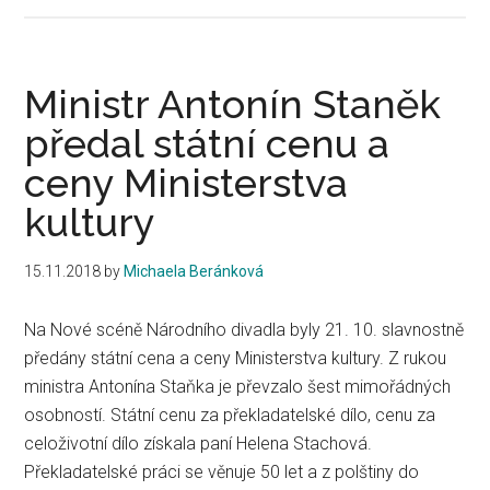
Medaile
Artis
Bohemiae
Amicis
Ministr Antonín Staněk
pro
předal státní cenu a
klarinetistu
ceny Ministerstva
Jiřího
Hlaváče
kultury
15.11.2018
by
Michaela Beránková
Na Nové scéně Národního divadla byly 21. 10. slavnostně
předány státní cena a ceny Ministerstva kultury. Z rukou
ministra Antonína Staňka je převzalo šest mimořádných
osobností. ​ Státní cenu za překladatelské dílo, cenu za
celoživotní dílo získala paní Helena Stachová.
Překladatelské práci se věnuje 50 let a z polštiny do