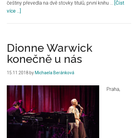
češtiny převedla na dvě stovky titulů; první knihu …
[Číst
více ...]
about
Ministr
Antonín
Staněk
předal
Dionne Warwick
státní
konečně u nás
cenu
a
15.11.2018
by
Michaela Beránková
ceny
Ministerstva
Praha,
kultury