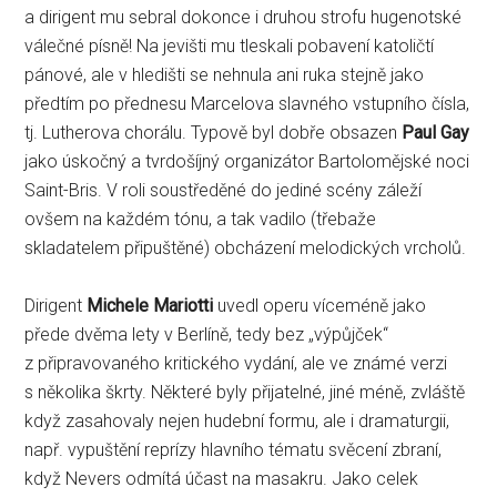
a dirigent mu sebral dokonce i druhou strofu hugenotské
válečné písně! Na jevišti mu tleskali pobavení katoličtí
pánové, ale v hledišti se nehnula ani ruka stejně jako
předtím po přednesu Marcelova slavného vstupního čísla,
tj. Lutherova chorálu. Typově byl dobře obsazen
Paul Gay
jako úskočný a tvrdošíjný organizátor Bartolomějské noci
Saint-Bris. V roli soustředěné do jediné scény záleží
ovšem na každém tónu, a tak vadilo (třebaže
skladatelem připuštěné) obcházení melodických vrcholů.
Dirigent
Michele Mariotti
uvedl operu víceméně jako
přede dvěma lety v Berlíně, tedy bez „výpůjček“
z připravovaného kritického vydání, ale ve známé verzi
s několika škrty. Některé byly přijatelné, jiné méně, zvláště
když zasahovaly nejen hudební formu, ale i dramaturgii,
např. vypuštění reprízy hlavního tématu svěcení zbraní,
když Nevers odmítá účast na masakru. Jako celek