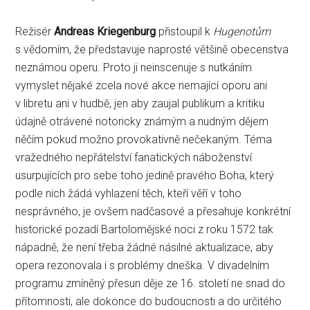
Režisér
Andreas Kriegenburg
přistoupil k
Hugenotům
s vědomím, že představuje naprosté většině obecenstva
neznámou operu. Proto ji neinscenuje s nutkáním
vymyslet nějaké zcela nové akce nemající oporu ani
v libretu ani v hudbě, jen aby zaujal publikum a kritiku
údajně otrávené notoricky známým a nudným dějem
něčím pokud možno provokativně nečekaným. Téma
vražedného nepřátelství fanatických náboženství
usurpujících pro sebe toho jedině pravého Boha, který
podle nich žádá vyhlazení těch, kteří věří v toho
nesprávného, je ovšem nadčasové a přesahuje konkrétní
historické pozadí Bartolomějské noci z roku 1572 tak
nápadně, že není třeba žádné násilné aktualizace, aby
opera rezonovala i s problémy dneška. V divadelním
programu zmíněný přesun děje ze 16. století ne snad do
přítomnosti, ale dokonce do budoucnosti a do určitého