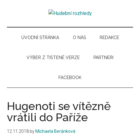
Skip
Skip
Skip
Skip
to
to
to
to
Hudební
main
secondary
primary
secondary
Časopis
content
menu
sidebar
sidebar
pro
rozhledy
hudební
ÚVODNÍ STRÁNKA
O NÁS
REDAKCE
kuturu
VÝBĚR Z TIŠTĚNÉ VERZE
PARTNEŘI
FACEBOOK
Hugenoti se vítězně
vrátili do Paříže
12.11.2018
by
Michaela Beránková