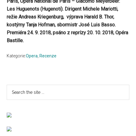
Paris, Opéra National de Paris – Giacomo Meyerbeer:
Les Huguenots (Hugenoti). Dirigent Michele Mariotti,
režie Andreas Kriegenburg, výprava Harald B. Thor,
kostýmy Tanja Hofman, sbormistr José Luis Basso.
Premiéra 24. 9. 2018, psáno z reprízy 20. 10. 2018, Opéra
Bastille.
Kategorie:
Opera
,
Recenze
Primary
Search
the
Sidebar
site
...