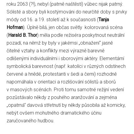
roku 2063 (?!), nebyl (patrně naštěstí) vůbec nijak patrný.
Sólisté a sbory byli kostýmováni do neurčité doby s prvky
módy od 16. a 19. století až k současnosti (
Tanja
Hofman
). Úplně bílá, jen občas světly kolorovaná scéna
(
Harald B. Thor
) měla podle režiséra poskytnout neutrální
pozadí, na němž by byly v jakémsi „obnažení“ jasně
čitelné vztahy a konflikty mezi výrazně barevně
odlišenými individuálními i sborovými aktéry. Elementární
symbolická barevnost (např. katolíci v různých odstínech
červené a hnědé, protestanti v šedi a černi) rozhodně
napomáhala v orientaci a rozlišování sólistů a sborů
v masových scénách. Proti tomu samotné režijní vedení
pozůstávalo někdy z pouhého aranžování a zejména
„opatrná“ davová střetnutí by někdy působila až komicky,
nebýt ovšem mohutného dramatického účinu
zaručovaného hudbou.