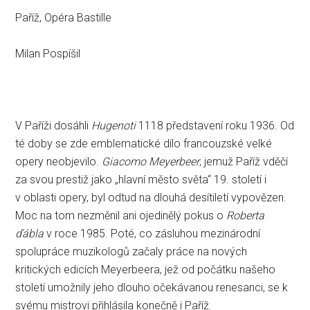
Paříž, Opéra Bastille
Milan Pospíšil
V Paříži dosáhli
Hugenoti
1118 představení roku 1936. Od
té doby se zde emblematické dílo francouzské velké
opery neobjevilo.
Giacomo Meyerbeer
, jemuž Paříž vděčí
za svou prestiž jako „hlavní město světa“ 19. století i
v oblasti opery, byl odtud na dlouhá desítiletí vypovězen.
Moc na tom nezměnil ani ojedinělý pokus o
Roberta
ďábla
v roce 1985. Poté, co zásluhou mezinárodní
spolupráce muzikologů začaly práce na nových
kritických edicích Meyerbeera, jež od počátku našeho
století umožnily jeho dlouho očekávanou renesanci, se k
svému mistrovi přihlásila konečně i Paříž.