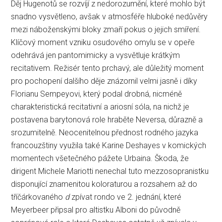
Děj Hugenotů se rozvíjí z nedorozumění, které mohlo být
snadno vysvětleno, avšak v atmosféře hluboké nedůvěry
mezi náboženskými bloky zmaří pokus o jejich smíření.
Klíčový moment vzniku osudového omylu se v opeře
odehrává jen pantomimicky a vysvětluje krátkým
recitativem. Režisér tento prchavý, ale důležitý moment
pro pochopení dalšího děje znázornil velmi jasně i díky
Florianu Sempeyovi, který podal drobná, nicméně
charakteristická recitativní a ariosní sóla, na nichž je
postavena barytonová role hraběte Neversa, důrazně a
srozumitelně. Neocenitelnou přednost rodného jazyka
francouzštiny využila také Karine Deshayes v komických
momentech všetečného pážete Urbaina. Škoda, že
dirigent Michele Mariotti nenechal tuto mezzosopranistku
disponující znamenitou koloraturou a rozsahem až do
tříčárkovaného
d
zpívat rondo ve 2. jednání, které
Meyerbeer připsal pro altistku Alboni do původně