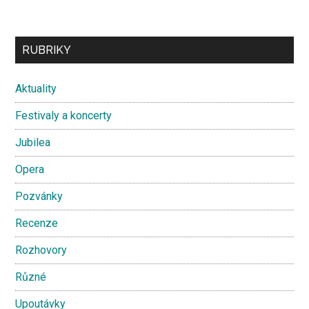
Secondary
RUBRIKY
Sidebar
Aktuality
Festivaly a koncerty
Jubilea
Opera
Pozvánky
Recenze
Rozhovory
Různé
Upoutávky