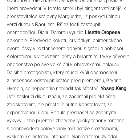
sopránové role a které Deshayes ostatně už zpívala v
jiném provedení. V tomto směru byl dirigent vstřícnější k
představitelce královny Marguerite, jíž poskytl úplnou
verzi duetu s Raoulem. Příležitosti zastoupit
onemocnělou Dianu Damrau využila
Lisette Oropesa
dokonale. Předvedla koketující vládkyni chimérického
dvora lásky v roztančeném pohybu s grácií a noblesou.
Koloraturou s virtuózními běhy a brilantními trylky přivedla
obecenstvo po své velké árii k obrovskému aplausu.
Dalšího protagonistu, který musel kvůli onemocnění
z inscenace odstoupit krátce před premiérou, Bryana
Hymela, se nepodařilo nahradit tak šťastně.
Yosep Kang
jistě zaslouží dík a uznání, že zachránil projekt před
ztroskotáním, ale přesto je nutno konstatovat, že
exponovanou úlohu Raoula přednášel se značnými
výkyvy. Jeho příjemně zbarvený lyrický tenor v romanci
s doprovodem sólové violy měl potíže s ozdobami,
výškami i s čistotou intonace. Naproti tomu zvládal