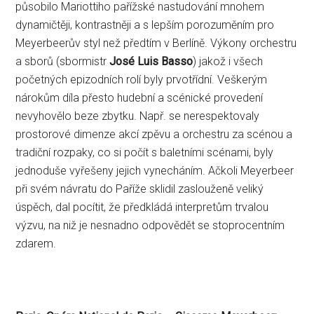
působilo Mariottiho pařížské nastudování mnohem
dynamičtěji, kontrastněji a s lepším porozuměním pro
Meyerbeerův styl než předtím v Berlíně. Výkony orchestru
a sborů (sbormistr
José Luis Basso
) jakož i všech
početných epizodních rolí byly prvotřídní. Veškerým
nárokům díla přesto hudební a scénické provedení
nevyhovělo beze zbytku. Např. se nerespektovaly
prostorové dimenze akcí zpěvu a orchestru za scénou a
tradiční rozpaky, co si počít s baletními scénami, byly
jednoduše vyřešeny jejich vynecháním. Ačkoli Meyerbeer
při svém návratu do Paříže sklidil zaslouženě veliký
úspěch, dal pocítit, že předkládá interpretům trvalou
výzvu, na niž je nesnadno odpovědět se stoprocentním
zdarem.