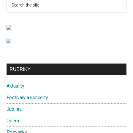
Primary
Search
A
the
Sidebar
SKLADATEL
site
PAUL
...
SIMON,
DRŽITEL
16
CEN
GRAMMY,
Secondary
ZAHAJUJE
RUBRIKY
EVROPSKÉ
Sidebar
TURNÉ
Aktuality
V
Festivaly a koncerty
PRAZE
Jubilea
Opera
Pozvánky