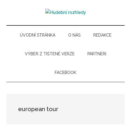
Skip
Skip
Skip
Skip
to
to
to
to
Hudební
main
secondary
primary
secondary
Časopis
content
menu
sidebar
sidebar
pro
rozhledy
hudební
ÚVODNÍ STRÁNKA
O NÁS
REDAKCE
kuturu
VÝBĚR Z TIŠTĚNÉ VERZE
PARTNEŘI
FACEBOOK
european tour