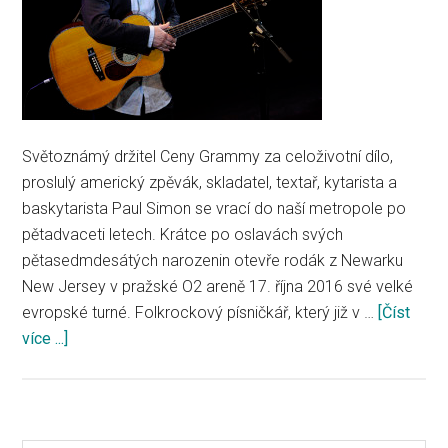
Světoznámý držitel Ceny Grammy za celoživotní dílo,
proslulý americký zpěvák, skladatel, textař, kytarista a
baskytarista Paul Simon se vrací do naší metropole po
pětadvaceti letech. Krátce po oslavách svých
pětasedmdesátých narozenin otevře rodák z Newarku
New Jersey v pražské O2 areně 17. října 2016 své velké
evropské turné. Folkrockový písničkář, který již v …
[Číst
více ...]
about
SLAVNÝ
AMERICKÝ
FOLKROCKOVÝ
ZPĚVÁK