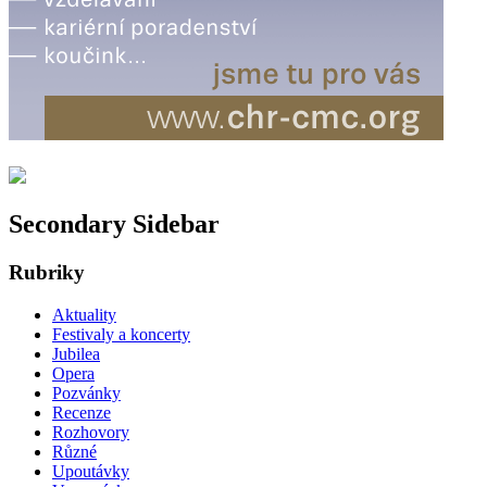
Secondary Sidebar
Rubriky
Aktuality
Festivaly a koncerty
Jubilea
Opera
Pozvánky
Recenze
Rozhovory
Různé
Upoutávky