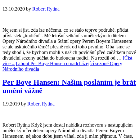
13.10.2020
by
Robert Rytina
Nejsem si jist, zda lze něčemu, co se stalo teprve podruhé, přidat
přívlastek „tradiční“. Mé letošní setkání s uměleckým ředitelem
Opery Národního divadla a Státní opery Perem Boyem Hansenem
se ale uskutečnilo téměř přesně rok od toho prvního. Oba jsme se
tedy shodli, že bychom mohli z našich povídání před začátkem nové
divadelní sezony udělat do budoucna tradici. Na rozdíl od …
[Číst
více ...]
about Per Boye Hansen o nadcházející sezoně Opery
Národního divadla
Per Boye Hansen: Naším posláním je brát
umění vážně
1.9.2019
by
Robert Rytina
Robert Rytina Když jsem dostal nabídku rozhovoru s nastupujícím
uměleckým ředitelem opery Národního divadla Perem Boyem
Hansenem, nějakou dobu jsem váhal, zda ji mám přijmout. V čase,