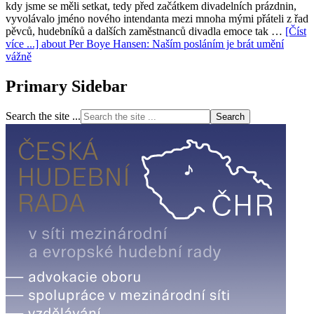
kdy jsme se měli setkat, tedy před začátkem divadelních prázdnin,
vyvolávalo jméno nového intendanta mezi mnoha mými přáteli z řad
pěvců, hudebníků a dalších zaměstnanců divadla emoce tak …
[Číst
více ...]
about Per Boye Hansen: Naším posláním je brát umění
vážně
Primary Sidebar
Search the site ...