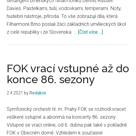
šéfdirigent brněnských filharmoniků Dennis Russell
Davies. Pastelkami, tuší, vodovkami, temperami. Noty,
hudební nástroje, příroda. To vše zobrazují díla, která
Filharmonii Brno poslali žáci základních uměleckých škol
z celé republiky i ze Slovenska. …
[Číst více ...]
about
Filharmonie
Brno
vystavuje
dvě
FOK vrací vstupné až do
stovky
konce 86. sezony
kreseb,
které
2.4.2021
by
Redakce
poslali
žáci
Symfonický orchestr hl. m. Prahy FOK se rozhodl vracet
do
veškeré vstupné a abonmá na koncerty 86. sezony.
edukačního
Vstupné se vrací online, od 6. dubna pak také v pokladně
katalogu
FOK v Obecním domě. Vzhledem k současné