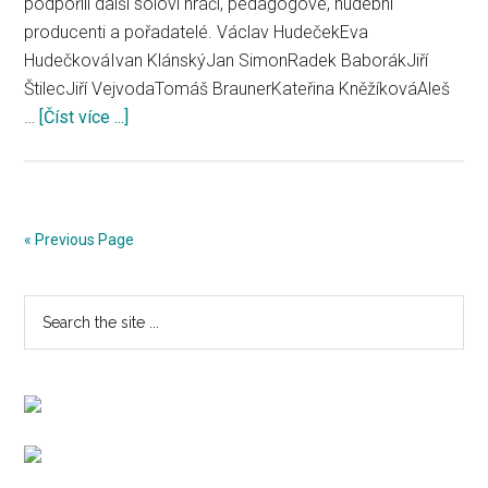
podpořili další sóloví hráči, pedagogové, hudební
producenti a pořadatelé. Václav HudečekEva
HudečkováIvan KlánskýJan SimonRadek BaborákJiří
ŠtilecJiří VejvodaTomáš BraunerKateřina KněžíkováAleš
…
[Číst více ...]
about
Otevřený
dopis
ministrovi
kultury
« Previous Page
Primary
Search
the
Sidebar
site
...