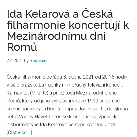
Ida Kelarová a Česká
filharmonie koncertují k
Mezinárodnímu dni
Romů
7.4.2021
by
Redakce
Česká filharmonie pořádá 8. dubna 2021 od 20.15 hodin
v sále pražské La Fabriky mimořádný televizní koncert
Kamav tut (Miluji tě) u příležitosti Mezinárodního dne
Romů, který od jeho vyhlášení v roce 1990 připomněli
kromě samotných Romů i papež Jan Pavel II., dalajláma
nebo Václav Havel. Letos se k nim přidává zpěvačka
a sbormistryně Ida Kelarová se svou kapelou Jazz …
[Číst více ...]
about