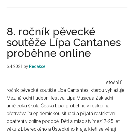
Ida
Kelarová
a
Česká
8. ročník pěvecké
filharmonie
soutěže Lípa Cantanes
koncertují
proběhne online
k
Mezinárodnímu
dni
6.4.2021
by
Redakce
Romů
Letošní 8.
ročník pěvecké soutěže Lípa Cantantes, kterou vyhlašuje
Mezinárodní hudební festival Lípa Musicaa Základní
umělecká škola Česká Lípa, proběhne v reakci na
přetrvávající epidemickou situaci a přijatá restriktivní
opatření v online podobě. Děti a mladistvímezi 7-25 let
věku z Libereckého a Ústeckého kraje, kteří se věnují