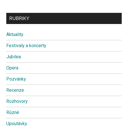
Secondary
RUBRIKY
Sidebar
Aktuality
Festivaly a koncerty
Jubilea
Opera
Pozvánky
Recenze
Rozhovory
Různé
Upoutávky