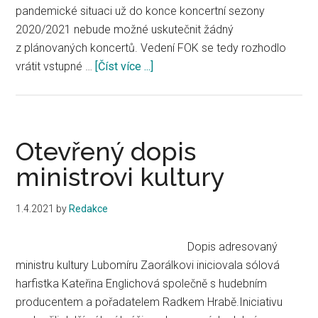
pandemické situaci už do konce koncertní sezony
2020/2021 nebude možné uskutečnit žádný
z plánovaných koncertů. Vedení FOK se tedy rozhodlo
vrátit vstupné …
[Číst více ...]
about
FOK
vrací
vstupné
až
Otevřený dopis
do
ministrovi kultury
konce
86.
1.4.2021
by
Redakce
sezony
Dopis adresovaný
ministru kultury Lubomíru Zaorálkovi iniciovala sólová
harfistka Kateřina Englichová společně s hudebním
producentem a pořadatelem Radkem Hrabě.Iniciativu