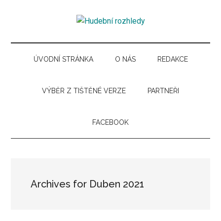
Skip
Skip
Skip
Skip
to
to
to
to
Hudební
main
secondary
primary
secondary
Časopis
content
menu
sidebar
sidebar
pro
rozhledy
hudební
ÚVODNÍ STRÁNKA
O NÁS
REDAKCE
kuturu
VÝBĚR Z TIŠTĚNÉ VERZE
PARTNEŘI
FACEBOOK
Archives for Duben 2021