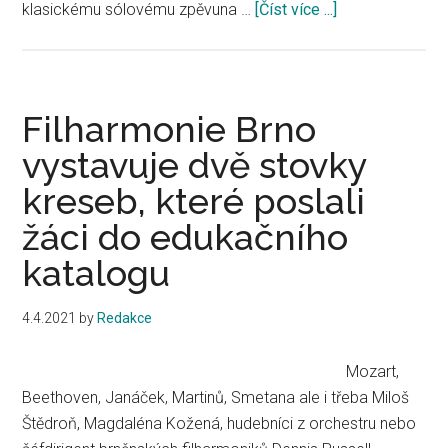
klasickému sólovému zpěvuna …
[Číst více ...]
about
8.
ročník
pěvecké
soutěže
Filharmonie Brno
Lípa
vystavuje dvě stovky
Cantanes
kreseb, které poslali
proběhne
online
žáci do edukačního
katalogu
4.4.2021
by
Redakce
Mozart,
Beethoven, Janáček, Martinů, Smetana ale i třeba Miloš
Štědroň, Magdaléna Kožená, hudebníci z orchestru nebo