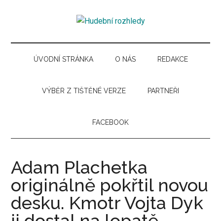
Skip
Skip
Skip
Skip
to
to
to
to
Hudební
main
secondary
primary
secondary
Časopis
content
menu
sidebar
sidebar
pro
rozhledy
hudební
ÚVODNÍ STRÁNKA
O NÁS
REDAKCE
kuturu
VÝBĚR Z TIŠTĚNÉ VERZE
PARTNEŘI
FACEBOOK
Adam Plachetka
originálně pokřtil novou
desku. Kmotr Vojta Dyk
ji dostal na lopatě