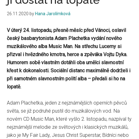
26.11.2020
by
Hana Jarolímková
V úterý 24. listopadu, přesně měsíc před Vánoci, oslavil
český basbarytonista Adam Plachetka vydání nového
muzikálového alba Music Man. Na střechu Lucerny si
přizval i hvězdného kmotra, herce a zpěváka Vojtu Dyka.
Humorem sobě vlastním dotáhli oba umělci slavnostní
křest k dokonalosti. Sociální distanc maximálně dodrželi i
při samotném slavnostním polití alba – předali si ho na
lopatě.
Adam Plachetka, jeden z nejznámějších operních pěvců
světa, se již podruhé pustil do muzikálových vod. Na
novém CD Music Man, které vyšlo 2. listopadu, nazpíval ty
nejznámější melodie ze světových i klasických muzikálů,
jako je My Fair Lady, Jesus Christ Superstar, Bídníci nebo