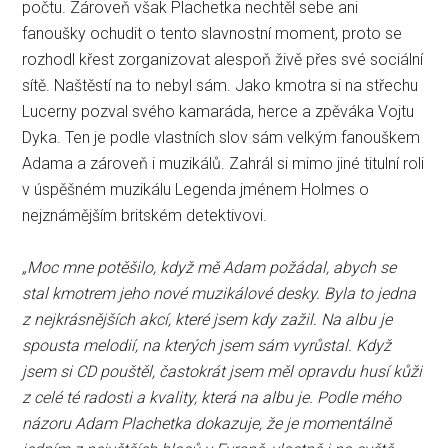
počtu. Zároveň však Plachetka nechtěl sebe ani
fanoušky ochudit o tento slavnostní moment, proto se
rozhodl křest zorganizovat alespoň živě přes své sociální
sítě. Naštěstí na to nebyl sám. Jako kmotra si na střechu
Lucerny pozval svého kamaráda, herce a zpěváka Vojtu
Dyka. Ten je podle vlastních slov sám velkým fanouškem
Adama a zároveň i muzikálů. Zahrál si mimo jiné titulní roli
v úspěšném muzikálu Legenda jménem Holmes o
nejznámějším britském detektivovi.
„Moc mne potěšilo, když mě Adam požádal, abych se
stal kmotrem jeho nové muzikálové desky. Byla to jedna
z nejkrásnějších akcí, které jsem kdy zažil. Na albu je
spousta melodií, na kterých jsem sám vyrůstal. Když
jsem si CD pouštěl, častokrát jsem měl opravdu husí kůži
z celé té radosti a kvality, která na albu je. Podle mého
názoru Adam Plachetka dokazuje, že je momentálně