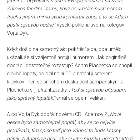
jedním z největších hlasů v Evropě, vlastně i na světě.
Zároveň fandím i tomu, když se umělec pustí někam
trochu jinam, mimo svou komfortní zónu, a to se Adam
pustil opravdu hodně,“
vysekl poklonu svému kolegovi
Vojta Dyk.
Když došlo na samotný akt pokřtění alba, oba umělci
ukázali, že si vzájemně notují i humorem. Jak originálně
dodrželi dostatečný rozestup? Adam Plachetka se chopil
dlouhé lopaty, položil na ni CD a natáhl ji směrem
k Dykovi. Ten se smíchem desku polil šampaňským a
Plachetka si ji přitáhl zpátky.
„Teď si opravdu připadám
jako správný lopaťák,“
smál se operní velikán.
A co Vojta Dyk popřál novému CD i Adamovi?
„Nové
desce bych samozřejmě popřál, aby se co nejvíce
prodávala, tím spíše teď před Vánoci to bude krásný
dárek. A Adamovi přeji, aby si jeho muziku, nejen tu, která