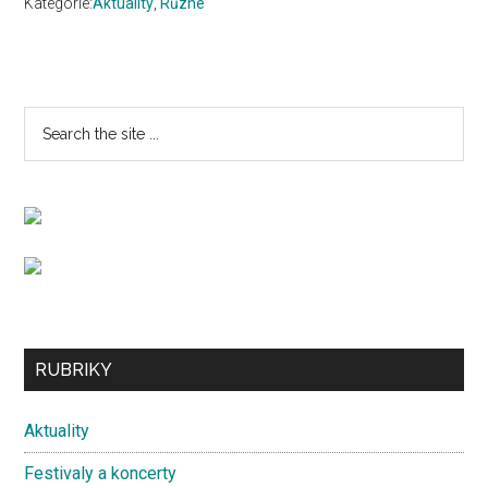
Kategorie:
Aktuality
,
Různé
Primary
Search
the
Sidebar
site
...
Secondary
RUBRIKY
Sidebar
Aktuality
Festivaly a koncerty