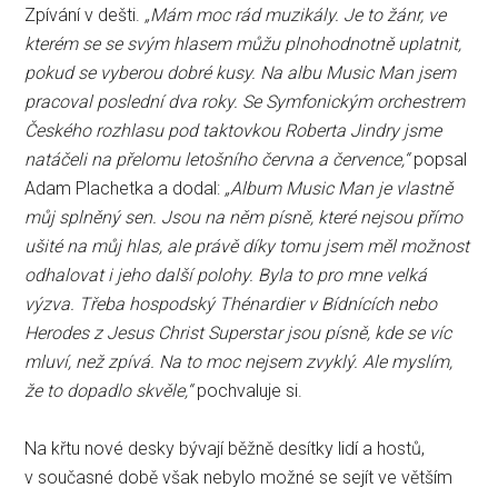
Zpívání v dešti.
„Mám moc rád muzikály. Je to žánr, ve
kterém se se svým hlasem můžu plnohodnotně uplatnit,
pokud se vyberou dobré kusy. Na albu Music Man jsem
pracoval poslední dva roky. Se Symfonickým orchestrem
Českého rozhlasu pod taktovkou Roberta Jindry jsme
natáčeli na přelomu letošního června a července,“
popsal
Adam Plachetka a dodal:
„Album Music Man je vlastně
můj splněný sen. Jsou na něm písně, které nejsou přímo
ušité na můj hlas, ale právě díky tomu jsem měl možnost
odhalovat i jeho další polohy. Byla to pro mne velká
výzva. Třeba hospodský Thénardier v Bídnících nebo
Herodes z Jesus Christ Superstar jsou písně, kde se víc
mluví, než zpívá. Na to moc nejsem zvyklý. Ale myslím,
že to dopadlo skvěle,“
pochvaluje si.
Na křtu nové desky bývají běžně desítky lidí a hostů,
v současné době však nebylo možné se sejít ve větším