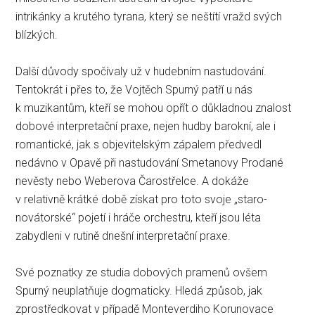
intrikánky a krutého tyrana, který se neštítí vražd svých
blízkých.
Další důvody spočívaly už v hudebním nastudování.
Tentokrát i přes to, že Vojtěch Spurný patří u nás
k muzikantům, kteří se mohou opřít o důkladnou znalost
dobové interpretační praxe, nejen hudby barokní, ale i
romantické, jak s objevitelským zápalem předvedl
nedávno v Opavě při nastudování Smetanovy Prodané
nevěsty nebo Weberova Čarostřelce. A dokáže
v relativně krátké době získat pro toto svoje „staro-
novátorské“ pojetí i hráče orchestru, kteří jsou léta
zabydleni v rutině dnešní interpretační praxe.
Své poznatky ze studia dobových pramenů ovšem
Spurný neuplatňuje dogmaticky. Hledá způsob, jak
zprostředkovat v případě Monteverdiho Korunovace