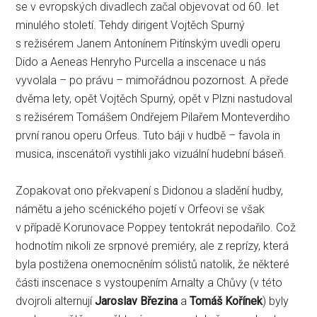
se v evropských divadlech začal objevovat od 60. let
minulého století. Tehdy dirigent Vojtěch Spurný
s režisérem Janem Antonínem Pitínským uvedli operu
Dido a Aeneas Henryho Purcella a inscenace u nás
vyvolala – po právu – mimořádnou pozornost. A přede
dvěma lety, opět Vojtěch Spurný, opět v Plzni nastudoval
s režisérem Tomášem Ondřejem Pilařem Monteverdiho
první ranou operu Orfeus. Tuto báji v hudbě – favola in
musica, inscenátoři vystihli jako vizuální hudební báseň.
Zopakovat ono překvapení s Didonou a sladění hudby,
námětu a jeho scénického pojetí v Orfeovi se však
v případě Korunovace Poppey tentokrát nepodařilo. Což
hodnotím nikoli ze srpnové premiéry, ale z reprízy, která
byla postižena onemocněním sólistů natolik, že některé
části inscenace s vystoupením Arnalty a Chůvy (v této
dvojroli alternují
Jaroslav Březina
a
Tomáš Kořínek
) byly