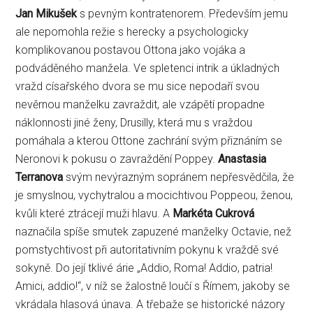
Jan Mikušek
s pevným kontratenorem. Především jemu
ale nepomohla režie s herecky a psychologicky
komplikovanou postavou Ottona jako vojáka a
podváděného manžela. Ve spletenci intrik a úkladných
vražd císařského dvora se mu sice nepodaří svou
nevěrnou manželku zavraždit, ale vzápětí propadne
náklonnosti jiné ženy, Drusilly, která mu s vraždou
pomáhala a kterou Ottone zachrání svým přiznáním se
Neronovi k pokusu o zavraždění Poppey.
Anastasia
Terranova
svým nevýrazným sopránem nepřesvědčila, že
je smyslnou, vychytralou a mocichtivou Poppeou, ženou,
kvůli které ztrácejí muži hlavu. A
Markéta Cukrová
naznačila spíše smutek zapuzené manželky Octavie, než
pomstychtivost při autoritativním pokynu k vraždě své
sokyně. Do její tklivé árie „Addio, Roma! Addio, patria!
Amici, addio!“, v níž se žalostně loučí s Římem, jakoby se
vkrádala hlasová únava. A třebaže se historické názory