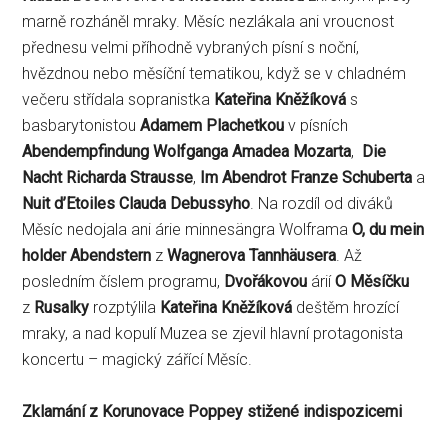
marně rozháněl mraky. Měsíc nezlákala ani vroucnost
přednesu velmi příhodně vybraných písní s noční,
hvězdnou nebo měsíční tematikou, když se v chladném
večeru střídala sopranistka
Kateřina Kněžíková
s
basbarytonistou
Adamem Plachetkou
v písních
Abendempfindung Wolfganga Amadea Mozarta
,
Die
Nacht Richarda Strausse
,
Im Abendrot Franze Schuberta
a
Nuit d’Etoiles Clauda Debussyho
. Na rozdíl od diváků
Měsíc nedojala ani árie minnesängra Wolframa
O, du mein
holder Abendstern
z
Wagnerova Tannhäusera
. Až
posledním číslem programu,
Dvořákovou
árií
O Měsíčku
z
Rusalky
rozptýlila
Kateřina Kněžíková
deštěm hrozící
mraky, a nad kopulí Muzea se zjevil hlavní protagonista
koncertu – magický zářící Měsíc.
Zklamání z Korunovace Poppey stižené indispozicemi