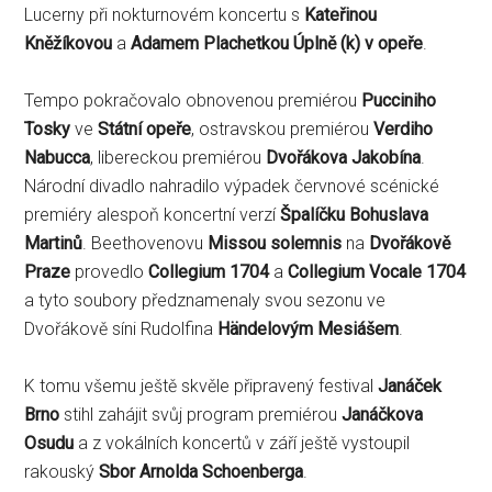
Lucerny při nokturnovém koncertu s
Kateřinou
Kněžíkovou
a
Adamem Plachetkou
Úplně (k) v opeře
.
Tempo pokračovalo obnovenou premiérou
Pucciniho
Tosky
ve
Státní opeře
, ostravskou premiérou
Verdiho
Nabucca
, libereckou premiérou
Dvořákova Jakobína
.
Národní divadlo nahradilo výpadek červnové scénické
premiéry alespoň koncertní verzí
Špalíčku Bohuslava
Martinů
. Beethovenovu
Missou solemnis
na
Dvořákově
Praze
provedlo
Collegium 1704
a
Collegium Vocale 1704
a tyto soubory předznamenaly svou sezonu ve
Dvořákově síni Rudolfina
Händelovým Mesiášem
.
K tomu všemu ještě skvěle připravený festival
Janáček
Brno
stihl zahájit svůj program premiérou
Janáčkova
Osudu
a z vokálních koncertů v září ještě vystoupil
rakouský
Sbor Arnolda Schoenberga
.