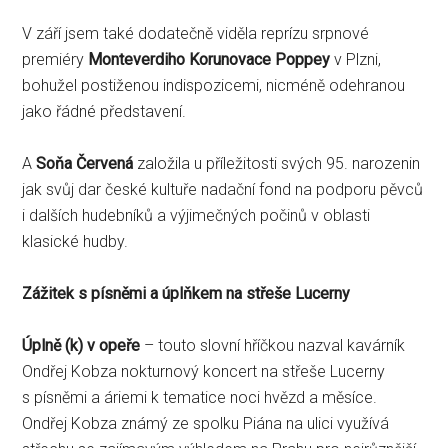
V září jsem také dodatečně viděla reprízu srpnové
premiéry
Monteverdiho Korunovace Poppey
v Plzni,
bohužel postiženou indispozicemi, nicméně odehranou
jako řádné představení.
A
Soňa Červená
založila u příležitosti svých 95. narozenin
jak svůj dar české kultuře nadační fond na podporu pěvců
i dalších hudebníků a výjimečných počinů v oblasti
klasické hudby.
Zážitek s písněmi a úplňkem na střeše Lucerny
Úplně (k) v opeře
– touto slovní hříčkou nazval kavárník
Ondřej Kobza nokturnový koncert na střeše Lucerny
s písněmi a áriemi k tematice noci hvězd a měsíce.
Ondřej Kobza známý ze spolku Piána na ulici využívá