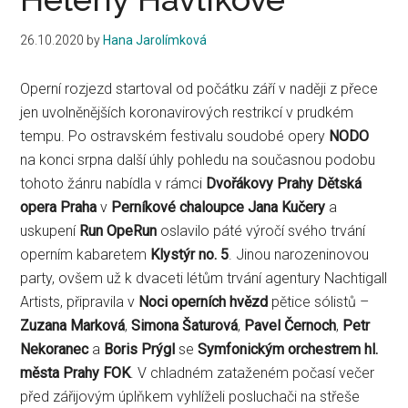
26.10.2020
by
Hana Jarolímková
Operní rozjezd startoval od počátku září v naději z přece
jen uvolněnějších koronavirových restrikcí v prudkém
tempu. Po ostravském festivalu soudobé opery
NODO
na konci srpna další úhly pohledu na současnou podobu
tohoto žánru nabídla v rámci
Dvořákovy Prahy
Dětská
opera Praha
v
Perníkové chaloupce
Jana Kučery
a
uskupení
Run OpeRun
oslavilo páté výročí svého trvání
operním kabaretem
Klystýr no. 5
. Jinou narozeninovou
party, ovšem už k dvaceti létům trvání agentury Nachtigall
Artists, připravila v
Noci operních hvězd
pětice sólistů –
Zuzana Marková
,
Simona Šaturová
,
Pavel Černoch
,
Petr
Nekoranec
a
Boris Prýgl
se
Symfonickým orchestrem hl.
města Prahy FOK
. V chladném zataženém počasí večer
před zářijovým úplňkem vyhlíželi posluchači na střeše