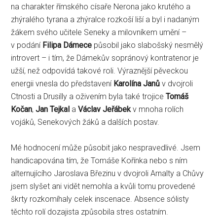
na charakter římského císaře Nerona jako krutého a
zhýralého tyrana a zhýralce rozkoší liší a byl i nadaným
žákem svého učitele Seneky a milovníkem umění –
v podání
Filipa Dámece
působil jako slabošský nesmělý
introvert – i tím, že Dámekův sopránový kontratenor je
užší, než odpovídá takové roli. Výraznější pěveckou
energii vnesla do představení
Karolína Janů
v dvojroli
Ctnosti a Drusilly a oživením byla také trojice
Tomáš
Kočan
,
Jan Tejkal
a
Václav Jeřábek
v mnoha rolích
vojáků, Senekových žáků a dalších postav.
Mé hodnocení může působit jako nespravedlivé. Jsem
handicapována tím, že Tomáše Kořínka nebo s ním
alternujícího Jaroslava Březinu v dvojroli Arnalty a Chůvy
jsem slyšet ani vidět nemohla a kvůli tomu provedené
škrty rozkomíhaly celek inscenace. Absence sólisty
těchto rolí dozajista způsobila stres ostatním.