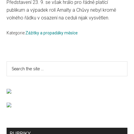
Představení 23. 9. se však hrálo pro řádně platící
publikum a výpadek rolí Arnalty a Chůvy nebyl kromě
volného řádku v osazení na ceduli nijak vysvětlen.
Kategorie:
Zážitky a propadáky měsíce
Primary
Search
the
Sidebar
site
...
Secondary
RUBRIKY