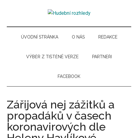
Skip
Skip
Skip
Skip
to
to
to
to
Hudební
main
secondary
primary
secondary
Časopis
content
menu
sidebar
sidebar
pro
rozhledy
hudební
ÚVODNÍ STRÁNKA
O NÁS
REDAKCE
kuturu
VÝBĚR Z TIŠTĚNÉ VERZE
PARTNEŘI
FACEBOOK
Zářijová nej zážitků a
propadáků v časech
koronavirových dle
Heleny Havlíkové