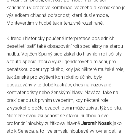
kariérismu v dráždivé kombinaci vážného a komického je
výsledkem chladná obřadnost, která dusí emoce,
Monteverdim v hudbě tak intenzivně rozehrané.
K trendu historicky poučené interpretace posledních
desetiletí patří také obsazování rolí specialisty na starou
hudbu. Vojtěch Spurný sice získal do hlavních rolí sólisty
s touto specializací a využil genderového mísení, pro
benátskou operu typického, kdy jak některé mužské role,
tak ženské pro zvýšení komického účinku byly
obsazovány v té době kastráty, dnes nahrazované
kontratenoristy nebo ženskými hlasy. Navázal také na
praxi danou už prvním uvedením, kdy některé role
z vysokého počtu dvaceti osmi může zpívat týž sólista.
Nicméně svou zkušenost se starou hudbou a své
profondní hloubky zužitkoval hlavně
Jaromír Nosek
jako
stoik Seneca, a to i ve smyslu hloubavé vyrovnanosti, a