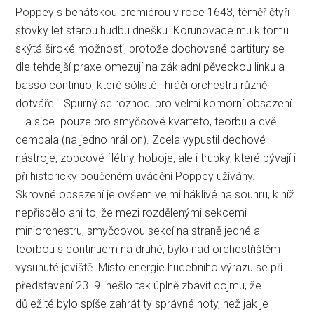
Poppey s benátskou premiérou v roce 1643, téměř čtyři
stovky let starou hudbu dnešku. Korunovace mu k tomu
skýtá široké možnosti, protože dochované partitury se
dle tehdejší praxe omezují na základní pěveckou linku a
basso continuo, které sólisté i hráči orchestru různě
dotvářeli. Spurný se rozhodl pro velmi komorní obsazení
– a sice pouze pro smyčcové kvarteto, teorbu a dvě
cembala (na jedno hrál on). Zcela vypustil dechové
nástroje, zobcové flétny, hoboje, ale i trubky, které bývají i
při historicky poučeném uvádění Poppey užívány.
Skrovné obsazení je ovšem velmi háklivé na souhru, k níž
nepřispělo ani to, že mezi rozdělenými sekcemi
miniorchestru, smyčcovou sekcí na straně jedné a
teorbou s continuem na druhé, bylo nad orchestřištěm
vysunuté jeviště. Místo energie hudebního výrazu se při
představení 23. 9. nešlo tak úplně zbavit dojmu, že
důležité bylo spíše zahrát ty správné noty, než jak je