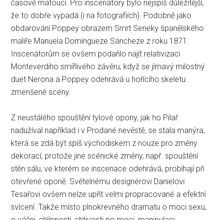
časově matoucí. Pro inscenátory bylo nejspíš důležitější,
že to dobře vypadá (i na fotografiích). Podobně jako
obdarování Poppey obrazem Smrt Seneky španělského
malíře Manuela Domíngueze Sáncheze z roku 1871.
Inscenátorům se ovšem podařilo najít relativizaci
Monteverdiho smířlivého závěru, když se jímavý milostný
duet Nerona a Poppey odehrává u hořícího skeletu
zmenšené scény.
Z neustálého spouštění tylové opony, jak ho Pilař
nadužíval například i v Prodané nevěstě, se stala manýra,
která se zdá být spíš východiskem z nouze pro změny
dekorací, protože jiné scénické změny, např. spouštění
stěn sálu, ve kterém se inscenace odehrává, probíhají při
otevřené oponě. Světelnému designérovi Danielovi
Tesařovi ovšem nelze upřít velmi propracované a efektní
svícení. Takže místo plnokrevného dramatu o moci sexu,
o vášni, chlípnosti, chtivosti po moci, manipulaci,