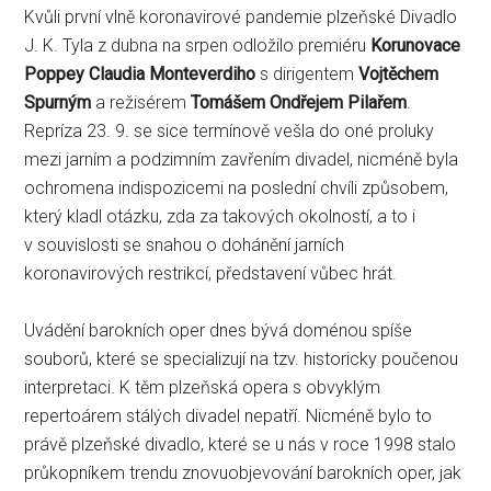
Kvůli první vlně koronavirové pandemie plzeňské Divadlo
J. K. Tyla z dubna na srpen odložilo premiéru
Korunovace
Poppey Claudia Monteverdiho
s dirigentem
Vojtěchem
Spurným
a režisérem
Tomášem Ondřejem Pilařem
.
Repríza 23. 9. se sice termínově vešla do oné proluky
mezi jarním a podzimním zavřením divadel, nicméně byla
ochromena indispozicemi na poslední chvíli způsobem,
který kladl otázku, zda za takových okolností, a to i
v souvislosti se snahou o dohánění jarních
koronavirových restrikcí, představení vůbec hrát.
Uvádění barokních oper dnes bývá doménou spíše
souborů, které se specializují na tzv. historicky poučenou
interpretaci. K těm plzeňská opera s obvyklým
repertoárem stálých divadel nepatří. Nicméně bylo to
právě plzeňské divadlo, které se u nás v roce 1998 stalo
průkopníkem trendu znovuobjevování barokních oper, jak