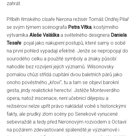
zahrát.
Příběh římského císaře Nerona režisér Tomáš Ondřej Pilař
se svým týmem scénografa
Petra Vítka
, kostýmního
výtvarníka
Aleše Valáška
a světelného designera
Daniela
Tesaře
pojal jako nakupení postupů, které samy o sobě
na první pohled vypadají efektně. Jenže se nepropojují do
sourodého celku a použité symboly a znaky působí
nahodile bez rozvíjení jejich významů. Wilsonovsky
pomalou chůzi střídá cupitání dvou baletních párů jako
onoho pověstného „křoví“, tu a tam se objeví barokní
gesta, jindy realistické herectví. Jistěže Monteverdiho
opera, natož inscenace, není učebnicí dějepisu a
režisérovi nelze upřít právo nakládat volně s historickými
fakty, ale prudký zlom scény po Senekově vynucené
sebevraždě a tedy před Neronovým rozvodem s Octavií
na požárem zdevastované spáleniště je významově i