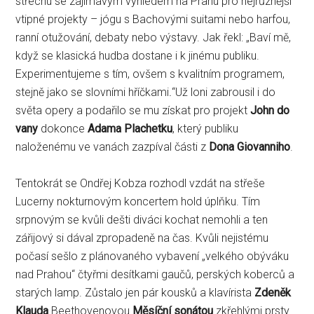
střechu se zajímavým výhledem na Prahu pro nejrůznější
vtipné projekty – jógu s Bachovými suitami nebo harfou,
ranní otužování, debaty nebo výstavy. Jak řekl: „Baví mě,
když se klasická hudba dostane i k jinému publiku.
Experimentujeme s tím, ovšem s kvalitním programem,
stejně jako se slovními hříčkami
.
“Už loni zabrousil i do
světa opery a podařilo se mu získat pro projekt
John do
vany
dokonce
Adama Plachetku
, který publiku
naloženému ve vanách zazpíval části z
Dona Giovanniho
.
Tentokrát se Ondřej Kobza rozhodl vzdát na střeše
Lucerny nokturnovým koncertem hold úplňku. Tím
srpnovým se kvůli dešti diváci kochat nemohli a ten
zářijový si dával zpropadeně na čas. Kvůli nejistému
počasí sešlo z plánovaného vybavení „velkého obýváku
nad Prahou“ čtyřmi desítkami gaučů, perských koberců a
starých lamp. Zůstalo jen pár kousků a klavírista
Zdeněk
Klauda
Beethovenovou
Měsíční sonátou
zkřehlými prsty