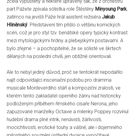
zcela vypuštěny a některé upraveny tak, že z orchestru
part Pážete zpívala sólistka role Štěstěny
Minyoung Park
,
zatímco na jevišti Páže hrál asistent režiséra
Jakub
Hliněnský
. Představení tím přišlo o většinu komických
scén, což je pro styl tzv. benátské opery typický kontrast
mezi mytologickými hrdiny a plebejskými postavami. A
bylo zřejmé – a pochopitelné, že se sólisté ve škrtech
dělaných na poslední chvíli, jen obtížně orientovali.
Ale to nebyl jediný důvod, proč se tentokrát nepodařilo
najít odpovídající inscenační podobu pro dramma
musicale Monteverdiho stáří a kompoziční zralosti, ve
kterém tento zakladatel operního žánru nad historicky
podloženým příběhem římského císaře Nerona, jeho
zapuzované manželky Octavie a milenky Poppey rozvinul
hudební drama plné intrik, nenávisti, žárlivosti,
mocichtivosti, erotické touhy a vášně, ale i dojemného
milostného souznění ústřední dvojice vypočítavé