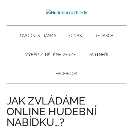
Skip
Skip
Skip
Skip
to
to
to
to
Hudební
main
secondary
primary
secondary
Časopis
content
menu
sidebar
sidebar
pro
rozhledy
hudební
ÚVODNÍ STRÁNKA
O NÁS
REDAKCE
kuturu
VÝBĚR Z TIŠTĚNÉ VERZE
PARTNEŘI
FACEBOOK
JAK ZVLÁDÁME
ONLINE HUDEBNÍ
NABÍDKU…?