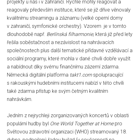
projekty u nás i v zahraničí. Rychle mohly reagovat a
reagovaly především instituce, které se již dříve věnovaly
kvalitnímu streamingu a záznamu (velké operní domy
v zahraničí, symfonické orchestry). Vzorem je v tomto
dlouhodobě např.
Berlínská filharmonie
, která již před lety
řešila soběstačnost a nezávislost na nahrávacích
společnostech plus další tematické přídavné vzdělávací a
sociální programy, které mohla v dané chvíli dobře využít
a nabídnout díky svému finančnímu zázemí zdarma.
Německá digitální platforma
takt1.com
spolupracující
s rakouskými hudebními institucemi nabízí v této chvíli
také zdarma přístup ke svým četným kvalitním
nahrávkám.
Jedním z nejrychleji zorganizovaných koncertů v oblasti
populární hudby byl
One World Together at Home
pro
Světovou zdravotní organizaci (WHO) streamovaný 18.
dubna, podpořený řadou hvězd (v současnosti na