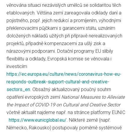
věnována situaci nezávislých umělců se solidaritou těch
etablovaných. Většina zemí zareagovala odklady daní a
pojistného, popř. jejich redukcí a promíjením, výhodnými
překlenovacími půjčkami s garancemi státu, uznáním
doložených nákladů užitých při přípravě nerealizovaných
projektů, případně kompenzacemi za ušlý zisk a
nárazovými podporami. Dotační programy EU slíbily
flexibilitu a odklady, Evropská komise se věnovala i
investicím
https://ec.europa.eu/culture/news/coronavirus-how-eu-
responds-outbreak-support-cultural-and-creative-
sectors_en
. Obsažný aktualizovaný poučný souhrn
opatření evropských zemí
National Measures to Alleviate
the Impact of COVID-19 on Cultural and Creative Sector
včetně aktualit najdeme např. na stránce platformy EUNIC
https://www.eunicglobal.eu/
. Některé země (např.
Německo, Rakousko) postupovaly poměrně systémově