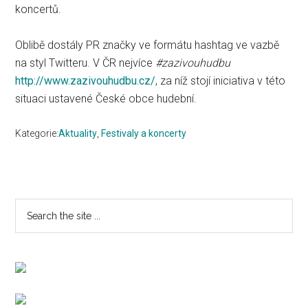
koncertů.
Oblibě dostály PR značky ve formátu hashtag ve vazbě
na styl Twitteru. V ČR nejvíce
#zazivouhudbu
http://www.zazivouhudbu.cz/
,
za níž stojí iniciativa v této
situaci ustavené České obce hudební.
Kategorie:
Aktuality
,
Festivaly a koncerty
Primary
Search
the
Sidebar
site
...