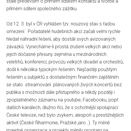
stále především o přímém lidském kontaktu a tvorbě a
přímém sdílení společného zážitku.
Od 12. 3. byl v ČR vyhlášen tzv. nouzový stav s řadou
omezení. Pořadatelé hudebních akcí začali velmi rychle
hledat náhradní řešení, aby dostáli svých avizovaných
závazků. Vynecháme-li prostá zrušení velkých akcí nebo
jejich dočasné přesuny zejména u mezinárodních
veletrhů, konferencí, provozu velkých divadel a orchestrů,
došli k několika typickým řešením. Nejčastěji použitým
řešením u subjektů s dostatečným finančním zajištěním
se stalo streamování plánovaných živých koncertů bez
publika s možností dále přístupného a někdy později i
zpoplatněného záznamu na youtube, Facebooku, popř.
dalších kanálech, dlužno říci, že s ochotnější spoluprací
České televize, než bylo zvykem, alespoň u prestižnějších
aktivit (České filharmonie, Pražské jaro…). Ty méně
majetné organizace a projekty měnily program na