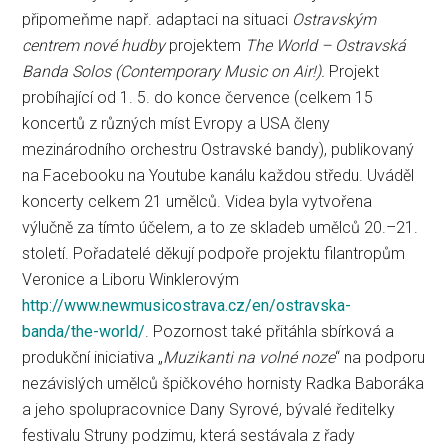
připomeňme např. adaptaci na situaci
Ostravským
centrem nové hudby
projektem
The World – Ostravská
Banda Solos (Contemporary Music on Air!).
Projekt
probíhající od 1. 5. do konce července (celkem 15
koncertů z různých míst Evropy a USA členy
mezinárodního orchestru Ostravské bandy), publikovaný
na Facebooku na Youtube kanálu každou středu. Uváděl
koncerty celkem 21 umělců. Videa byla vytvořena
výlučně za tímto účelem, a to ze skladeb umělců 20.–21.
století. Pořadatelé děkují podpoře projektu filantropům
Veronice a Liboru Winklerovým
http://www.newmusicostrava.cz/en/ostravska-
banda/the-world/
. Pozornost také přitáhla sbírková a
produkční iniciativa „
Muzikanti na volné noze
“ na podporu
nezávislých umělců špičkového hornisty Radka Baboráka
a jeho spolupracovnice Dany Syrové, bývalé ředitelky
festivalu Struny podzimu, která sestávala z řady