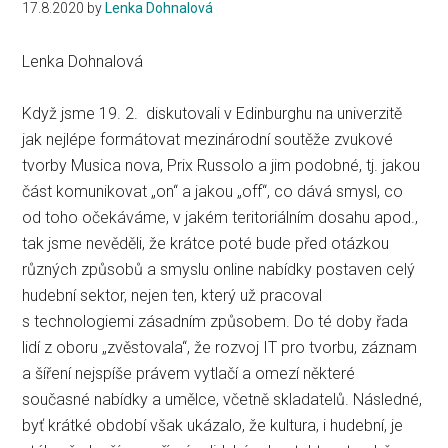
17.8.2020
by
Lenka Dohnalová
Lenka Dohnalová
Když jsme 19. 2. diskutovali v Edinburghu na univerzitě
jak nejlépe formátovat mezinárodní soutěže zvukové
tvorby Musica nova, Prix Russolo a jim podobné, tj. jakou
část komunikovat „on“ a jakou „off“, co dává smysl, co
od toho očekáváme, v jakém teritoriálním dosahu apod.,
tak jsme nevěděli, že krátce poté bude před otázkou
různých způsobů a smyslu online nabídky postaven celý
hudební sektor, nejen ten, který už pracoval
s technologiemi zásadním způsobem. Do té doby řada
lidí z oboru „zvěstovala“, že rozvoj IT pro tvorbu, záznam
a šíření nejspíše právem vytlačí a omezí některé
současné nabídky a umělce, včetně skladatelů. Následné,
byť krátké období však ukázalo, že kultura, i hudební, je