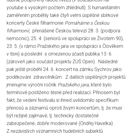
youtube s vysokým počtem zhlédnutí). S humanitárním
zaměřením proběhly také čtyři velmi úspěšné sbírkové
koncerty České filharmonie
Pomáháme s Českou
filharmonií,
přenášené Českou televizí 28. 3. (podpora
nemocnic), 25. 4. (seniorů ve spolupráci se Životem 90),
23. 5. (v rámci Pražského jara ve spolupráci s Člověkem
v tísni) a poslední s omezenou účastí publika 13. 6.
(zároveň jako součást projektu ZUŠ Open). Následně
pak ještě proběhl 24. 6. koncert na zámku Sychrov jako
poděkování zdravotníkům. Z dalších úspěšných projektů
jmenujme výroční ročník
Pražského jara
, které bylo
termínově postiženo těsně před realizací. Přínosem byl
fakt, že vedení festivalu si ihned uvědomilo specifikum
přenosů a záznamů oproti živým koncertům, tj. že musí
být režijně zajímavé, tj. technicky dostatečně
zabezpečené, dobře moderované (Ondřej Havelka).
Z nezávislých významných hudebních subjektů