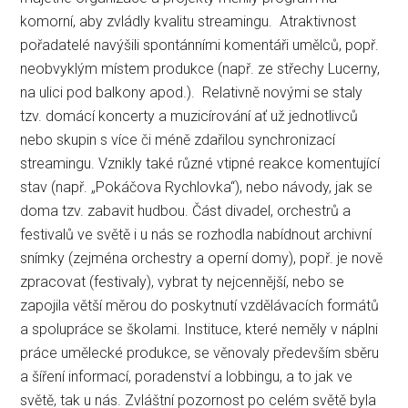
komorní, aby zvládly kvalitu streamingu. Atraktivnost
pořadatelé navýšili spontánními komentáři umělců, popř.
neobvyklým místem produkce (např. ze střechy Lucerny,
na ulici pod balkony apod.). Relativně novými se staly
tzv. domácí koncerty a muzicírování ať už jednotlivců
nebo skupin s více či méně zdařilou synchronizací
streamingu. Vznikly také různé vtipné reakce komentující
stav (např. „Pokáčova Rychlovka“), nebo návody, jak se
doma tzv. zabavit hudbou. Část divadel, orchestrů a
festivalů ve světě i u nás se rozhodla nabídnout archivní
snímky (zejména orchestry a operní domy), popř. je nově
zpracovat (festivaly), vybrat ty nejcennější, nebo se
zapojila větší měrou do poskytnutí vzdělávacích formátů
a spolupráce se školami. Instituce, které neměly v náplni
práce umělecké produkce, se věnovaly především sběru
a šíření informací, poradenství a lobbingu, a to jak ve
světě, tak u nás. Zvláštní pozornost po celém světě byla