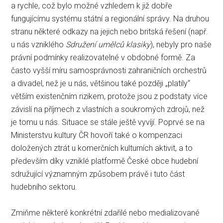
a rychle, což bylo možné vzhledem k již dobře
fungujícímu systému státní a regionální správy. Na druhou
stranu některé odkazy na jejich nebo britská řešení (např.
u nás vzniklého
Sdružení umělců klasiky
), nebyly pro naše
právní podmínky realizovatelné v obdobné formě. Za
často vyšší míru samosprávnosti zahraničních orchestrů
a divadel, než je u nás, většinou také později „platily“
větším existenčním rizikem, protože jsou z podstaty více
závislí na příjmech z vlastních a soukromých zdrojů, než
je tomu u nás. Situace se stále ještě vyvíjí. Poprvé se na
Ministerstvu kultury ČR hovoří také o kompenzaci
doložených ztrát u komerčních kulturních aktivit, a to
především díky vzniklé platformě České obce hudební
sdružující významným způsobem právě i tuto část
hudebního sektoru.
Zmiňme některé konkrétní zdařilé nebo medializované