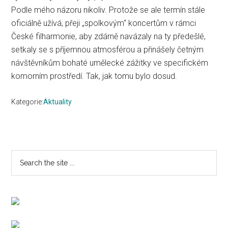
Podle mého názoru nikoliv. Protože se ale termín stále
oficiálně užívá, přeji „spolkovým“ koncertům v rámci
České filharmonie, aby zdárně navázaly na ty předešlé,
setkaly se s příjemnou atmosférou a přinášely četným
návštěvníkům bohaté umělecké zážitky ve specifickém
komorním prostředí. Tak, jak tomu bylo dosud.
Kategorie:
Aktuality
Primary
Search
the
Sidebar
site
...