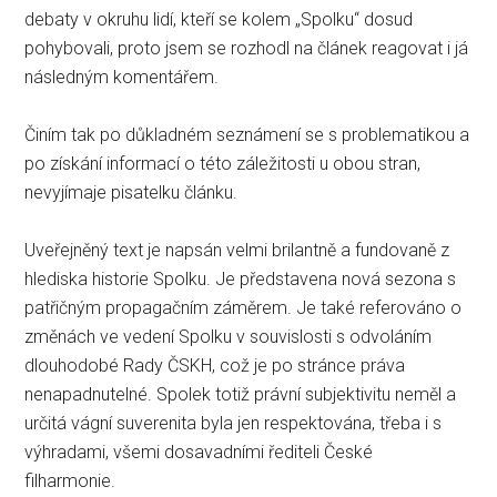
debaty v okruhu lidí, kteří se kolem „Spolku“ dosud
pohybovali, proto jsem se rozhodl na článek reagovat i já
následným komentářem.
Činím tak po důkladném seznámení se s problematikou a
po získání informací o této záležitosti u obou stran,
nevyjímaje pisatelku článku.
Uveřejněný text je napsán velmi brilantně a fundovaně z
hlediska historie Spolku. Je představena nová sezona s
patřičným propagačním záměrem. Je také referováno o
změnách ve vedení Spolku v souvislosti s odvoláním
dlouhodobé Rady ČSKH, což je po stránce práva
nenapadnutelné. Spolek totiž právní subjektivitu neměl a
určitá vágní suverenita byla jen respektována, třeba i s
výhradami, všemi dosavadními řediteli České
filharmonie.