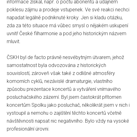
informace získal, např. o počtu abonentů a údajném
poklesu zájmu a prodeje vstupenek. Ve své reakci nechci
napadat legálně podniknuté kroky. Jen si kladu otázku,
zda za této situace má vůbec smysl o nějakém uskupení
uvnitř České filharmonie a pod jeho historickým názvem
mluvit.
ČSKH byl de facto právně nesvébytným útvarem, jehož
samostatnost byla odvozována z historických
souvislostí, zároveň však také z odlišné atmosféry
komorních cyklů, nezávislé dramaturgie, vlastního
způsobu prezentace koncertů a vytváření vnímavého
posluchačského zázemí. Byl jsem častokrát přítomen
koncertům Spolku jako posluchač, několikrát jsem v nich i
vystoupil a nemohu o zajištění těchto koncertů včetně
návštěvnosti napsat nic negativního. Bylo vždy na vysoké
profesionální úrovni.