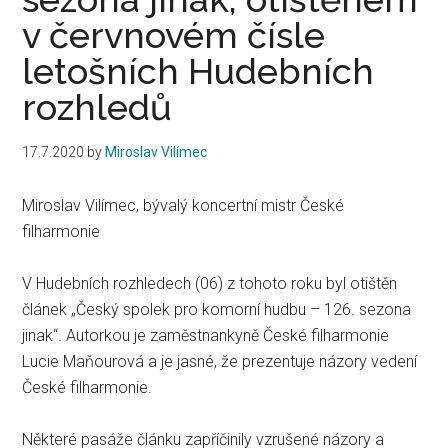
v červnovém čísle
letošních Hudebních
rozhledů
17.7.2020
by
Miroslav Vilímec
Miroslav Vilímec, bývalý koncertní mistr České
filharmonie
V Hudebních rozhledech (06) z tohoto roku byl otištěn
článek „Český spolek pro komorní hudbu – 126. sezona
jinak“. Autorkou je zaměstnankyně České filharmonie
Lucie Maňourová a je jasné, že prezentuje názory vedení
České filharmonie.
Některé pasáže článku zapříčinily vzrušené názory a