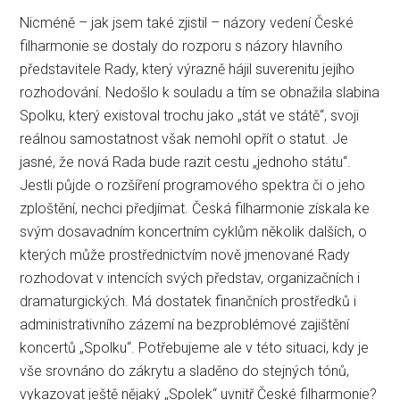
Nicméně – jak jsem také zjistil – názory vedení České
filharmonie se dostaly do rozporu s názory hlavního
představitele Rady, který výrazně hájil suverenitu jejího
rozhodování. Nedošlo k souladu a tím se obnažila slabina
Spolku, který existoval trochu jako „stát ve státě“, svoji
reálnou samostatnost však nemohl opřít o statut. Je
jasné, že nová Rada bude razit cestu „jednoho státu“.
Jestli půjde o rozšíření programového spektra či o jeho
zploštění, nechci předjímat. Česká filharmonie získala ke
svým dosavadním koncertním cyklům několik dalších, o
kterých může prostřednictvím nově jmenované Rady
rozhodovat v intencích svých představ, organizačních i
dramaturgických. Má dostatek finančních prostředků i
administrativního zázemí na bezproblémové zajištění
koncertů „Spolku“. Potřebujeme ale v této situaci, kdy je
vše srovnáno do zákrytu a sladěno do stejných tónů,
vykazovat ještě nějaký „Spolek“ uvnitř České filharmonie?