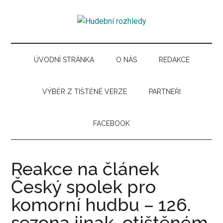
Skip
Skip
Skip
Skip
to
to
to
to
Hudební
main
secondary
primary
secondary
Časopis
content
menu
sidebar
sidebar
pro
rozhledy
hudební
ÚVODNÍ STRÁNKA
O NÁS
REDAKCE
kuturu
VÝBĚR Z TIŠTĚNÉ VERZE
PARTNEŘI
FACEBOOK
Reakce na článek
Český spolek pro
komorní hudbu – 126.
sezona jinak, otištěném