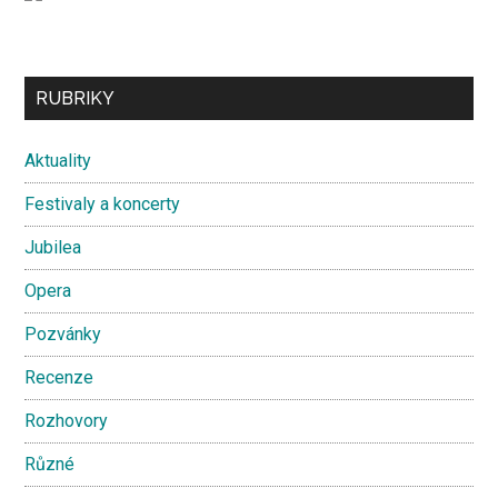
Secondary
RUBRIKY
Sidebar
Aktuality
Festivaly a koncerty
Jubilea
Opera
Pozvánky
Recenze
Rozhovory
Různé