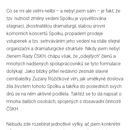
Co se mi ale velmi nelíbí – a nebyl jsem sám – je fakt, že
tzv. nutnost změny vedení Spolku je vysvětlována
stagnací, zkostnatělou dramaturgií, slabou úrovní
komorních koncertů Spolku, propadem prodeje
vstupenek a tzv. setrváváním jeho vedení na stále stejné
organizační a dramaturgické struktuře. Nikdy jsem nebyl
členem Rady ČSKH, chápu však, že „odejitých“ členů a
mnohých nadšených spolupracovníků se tyto formulace
dotýkají. Jako blízký přítel nedávno zesnulé slavné
cembalistky Zuzany Růžičkové vím, jak umělkyně doslova
žila životem tohoto Spolku a takřka do posledních svých
dnů se na něm aktivně podílela. Taktéž se to dá napsat o
mnoha dalších osobách, spojených s dosavadní činností
ČSKH.
Nebudu zde rozebírat jednotlivé výtky, ač jsem konkrétní