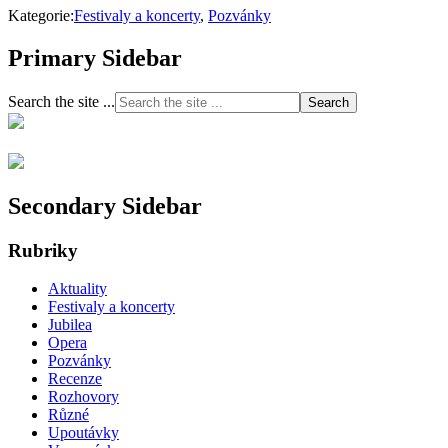
Kategorie:
Festivaly a koncerty
,
Pozvánky
Primary Sidebar
Search the site ...
Secondary Sidebar
Rubriky
Aktuality
Festivaly a koncerty
Jubilea
Opera
Pozvánky
Recenze
Rozhovory
Různé
Upoutávky