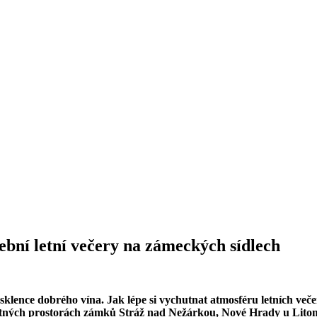
ební letní večery na zámeckých sídlech
sklence dobrého vína. Jak lépe si vychutnat atmosféru letních več
vostných prostorách zámků Stráž nad Nežárkou, Nové Hrady u Li