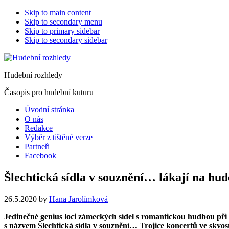
Skip to main content
Skip to secondary menu
Skip to primary sidebar
Skip to secondary sidebar
Hudební rozhledy
Časopis pro hudební kuturu
Úvodní stránka
O nás
Redakce
Výběr z tištěné verze
Partneři
Facebook
Šlechtická sídla v souznění… lákají na hud
26.5.2020
by
Hana Jarolímková
Jedinečné genius loci zámeckých sídel s romantickou hudbou při 
s názvem Šlechtická sídla v souznění… Trojice koncertů ve sk