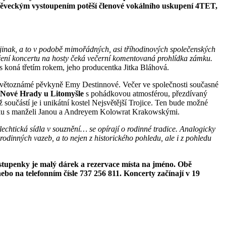
m pěveckým vystoupením potěší členové vokálního uskupení 4TET,
i jinak, a to v podobě mimořádných, asi tříhodinových společenských
nčení koncertu na hosty čeká večerní komentovaná prohlídka zámku.
tos koná třetím rokem, jeho producentka Jitka Bláhová.
 světoznámé pěvkyně Emy Destinnové. Večer ve společnosti současné
 Nové Hrady u Litomyšle
s pohádkovou atmosférou, přezdívaný
ž součástí je i unikátní kostel Nejsvětější Trojice. Ten bude možné
hlídku s manželi Janou a Andreyem Kolowrat Krakowskými.
lechtická sídla v souznění… se opírají o rodinné tradice. Analogicky
odinných vazeb, a to nejen z historického pohledu, ale i z pohledu
 vstupenky je malý dárek a rezervace místa na jméno. Obě
ebo na telefonním čísle 737 256 811. Koncerty začínají v 19