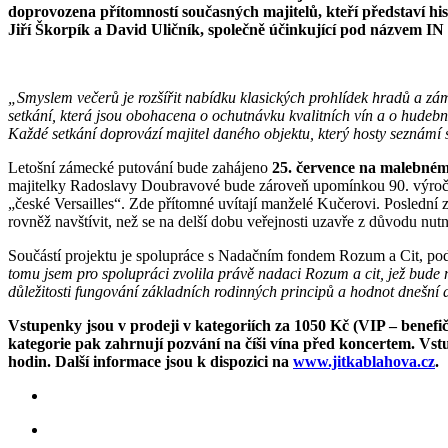
doprovozena přítomností současných majitelů, kteří představí h
Jiří Škorpík a David Uličník, společně účinkující pod názve
„Smyslem večerů je rozšířit nabídku klasických prohlídek hradů a zám
setkání, která jsou obohacena o ochutnávku kvalitních vín a o hudeb
Každé setkání doprovází majitel daného objektu, který hosty seznámí s
Letošní zámecké putování bude zahájeno
25. července
na malebném
majitelky Radoslavy Doubravové bude zároveň upomínkou 90. výročí
„české Versailles“. Zde přítomné uvítají manželé Kučerovi. Poslední
rovněž navštívit, než se na delší dobu veřejnosti uzavře z důvodu n
Součástí projektu je spolupráce s Nadačním fondem Rozum a Cit, podp
tomu jsem pro spolupráci zvolila právě nadaci Rozum a cit, jež bude n
důležitosti fungování základních rodinných principů a hodnot dnešní
Vstupenky jsou v prodeji v kategoriích za 1050 Kč (VIP – benefi
kategorie pak zahrnují pozvání na číši vína před koncertem. Vs
hodin. Další informace jsou k dispozici na
www.jitkablahova.cz
.