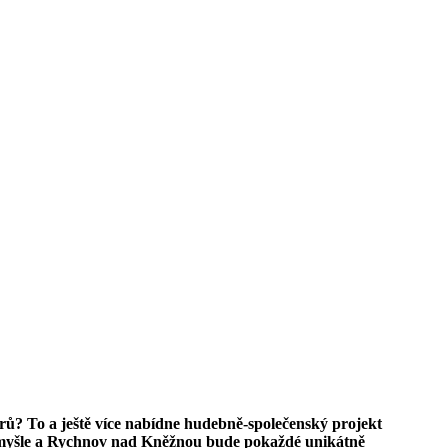
erů? To a ještě více nabídne hudebně-společenský projekt
tomyšle a Rychnov nad Kněžnou bude pokaždé unikátně