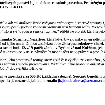
istorii svých panství či jimi dokonce osobně provedou. Procítěný
m IN CONCERTO.
ků a dát tak možnost široké veřejnosti vnímat tyto historické prostory 
ní vystoupení v podobě koncertu osobností naší hudební scény. Po sko
 historií svého rodu a s historií zámku,“
přibližuje projekt, který se le
 zámku Stráž nad Nežárkou
, které kdysi bývalo milovaným sídlem
 od jejího úmrtí. Druhou zastávkou bude
29. srpna rokokový zámek
 zastavení bude
12. září patřit zámku v Rychnově nad Kněžnou
, jeho
utné rekonstrukce. Zde se návštěvníci mohou těšit na vyprávění a pro
orujícím pěstounské rodiny, který získá část výtěžku ze vstupného.
„Š
a každém z večerů prezentována. Ráda bych tímto propojila důležitost r
 doby,“
dodává Jitka Bláhová.
ční vstupenka) a za 550 Kč (základní vstupné). Součástí benefiční
tupenky je možné objednat na emailu
jb.jitka.blahova@seznam.cz
n