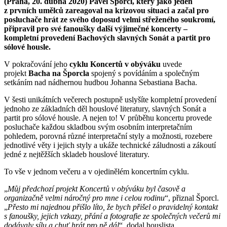
(Praha, 20. dubna 2020) Pavel Šporcl, který jako jeden
z prvních umělců zareagoval na krizovou situaci a začal pro
posluchače hrát ze svého doposud velmi střeženého soukromí,
připravil pro své fanoušky další výjimečné koncerty –
kompletní provedení Bachových slavných Sonát a partit pro
sólové housle.
V pokračování jeho
cyklu Koncertů v obýváku
uvede
projekt
Bacha na Šporcla
spojený s povídáním a společným
setkáním nad nádhernou hudbou Johanna Sebastiana Bacha.
V šesti unikátních večerech postupně uslyšíte kompletní provedení
jednoho ze základních děl houslové literatury, slavných Sonát a
partit pro sólové housle. A nejen to! V průběhu koncertu provede
posluchače každou skladbou svým osobním interpretačním
pohledem, porovná různé interpretační styly a možnosti, rozebere
jednotlivé věty i jejich styly a ukáže technické záludnosti a zákoutí
jedné z nejtěžších skladeb houslové literatury.
To vše v jednom večeru a v ojedinělém koncertním cyklu.
„
Můj předchozí projekt Koncertů v obýváku byl časově a
organizačně velmi náročný pro mne i celou rodinu
“, přiznal Šporcl.
„
Přesto mi najednou přišlo líto, že bych přišel o pravidelný kontakt
s fanoušky, jejich vzkazy, přání a fotografie ze společných večerů mi
dodávaly sílu a chuť hrát pro ně dál
“, dodal houslista.