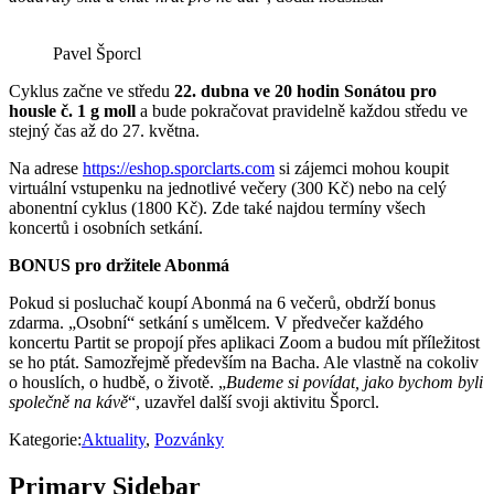
Pavel Šporcl
Cyklus začne ve středu
22. dubna ve 20 hodin Sonátou pro
housle č. 1 g moll
a bude pokračovat pravidelně každou středu ve
stejný čas až do 27. května.
Na adrese
https://eshop.sporclarts.com
si zájemci mohou koupit
virtuální vstupenku na jednotlivé večery (300 Kč) nebo na celý
abonentní cyklus (1800 Kč). Zde také najdou termíny všech
koncertů i osobních setkání.
BONUS pro držitele Abonmá
Pokud si posluchač koupí Abonmá na 6 večerů, obdrží bonus
zdarma. „Osobní“ setkání s umělcem. V předvečer každého
koncertu Partit se propojí přes aplikaci Zoom a budou mít příležitost
se ho ptát. Samozřejmě především na Bacha. Ale vlastně na cokoliv
o houslích, o hudbě, o životě. „
Budeme si povídat, jako bychom byli
společně na kávě
“, uzavřel další svoji aktivitu Šporcl.
Kategorie:
Aktuality
,
Pozvánky
Primary Sidebar