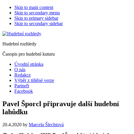
Skip to main content
Skip to secondary menu
Skip to primary sidebar
Skip to secondary sidebar
Hudební rozhledy
Časopis pro hudební kuturu
Úvodní stránka
O nás
Redakce
Výběr z tištěné verze
Partneři
Facebook
Pavel Šporcl připravuje další hudební
lahůdku
20.4.2020
by
Marcela Šlechtová