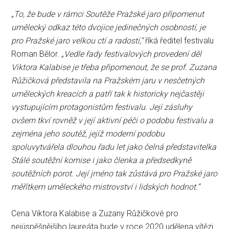
„To, že bude v rámci Soutěže Pražské jaro připomenut
umělecký odkaz této dvojice jedinečných osobností, je
pro Pražské jaro velkou ctí a radostí,“
říká ředitel festivalu
Roman Bělor.
„Vedle řady festivalových provedení děl
Viktora Kalabise je třeba připomenout, že se prof. Zuzana
Růžičková představila na Pražském jaru v nesčetných
uměleckých kreacích a patří tak k historicky nejčastěji
vystupujícím protagonistům festivalu. Její zásluhy
ovšem tkví rovněž v její aktivní péči o podobu festivalu a
zejména jeho soutěž, jejíž moderní podobu
spoluvytvářela dlouhou řadu let jako čelná představitelka
Stálé soutěžní komise i jako členka a předsedkyně
soutěžních porot. Její jméno tak zůstává pro Pražské jaro
měřítkem uměleckého mistrovství i lidských hodnot.“
Cena Viktora Kalabise a Zuzany Růžičkové pro
nejúspěšnějšího laureáta bude v roce 2020 udělena vítězi