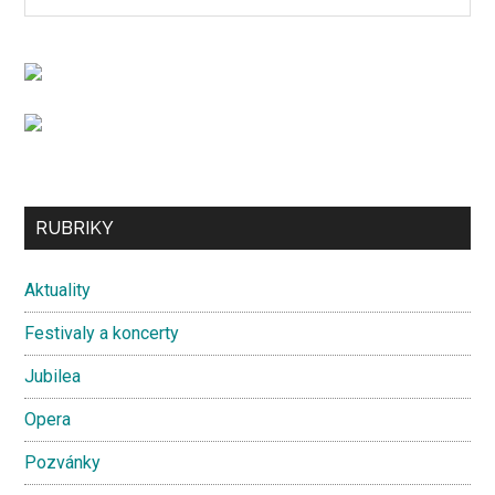
the
Sidebar
site
...
Secondary
RUBRIKY
Sidebar
Aktuality
Festivaly a koncerty
Jubilea
Opera
Pozvánky