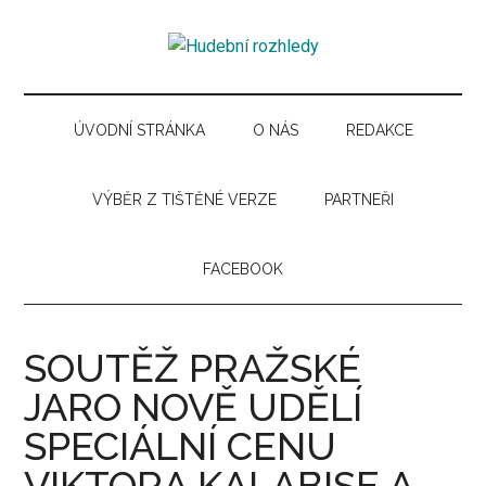
Skip
Skip
Skip
Skip
to
to
to
to
Hudební
main
secondary
primary
secondary
Časopis
content
menu
sidebar
sidebar
pro
rozhledy
hudební
ÚVODNÍ STRÁNKA
O NÁS
REDAKCE
kuturu
VÝBĚR Z TIŠTĚNÉ VERZE
PARTNEŘI
FACEBOOK
SOUTĚŽ PRAŽSKÉ
JARO NOVĚ UDĚLÍ
SPECIÁLNÍ CENU
VIKTORA KALABISE A