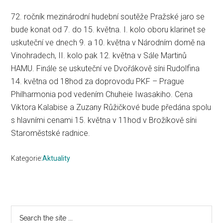
72. ročník mezinárodní hudební soutěže Pražské jaro se
bude konat od 7. do 15. května. I. kolo oboru klarinet se
uskuteční ve dnech 9. a 10. května v Národním domě na
Vinohradech, II. kolo pak 12. května v Sále Martinů
HAMU. Finále se uskuteční ve Dvořákově síni Rudolfina
14. května od 18hod za doprovodu PKF – Prague
Philharmonia pod vedením Chuheie Iwasakiho. Cena
Viktora Kalabise a Zuzany Růžičkové bude předána spolu
s hlavními cenami 15. května v 11hod v Brožíkově síni
Staroměstské radnice.
Kategorie:
Aktuality
Primary
Search