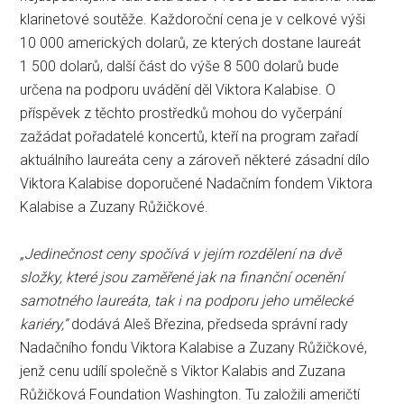
klarinetové soutěže. Každoroční cena je v celkové výši
10 000 amerických dolarů, ze kterých dostane laureát
1 500 dolarů, další část do výše 8 500 dolarů bude
určena na podporu uvádění děl Viktora Kalabise. O
příspěvek z těchto prostředků mohou do vyčerpání
zažádat pořadatelé koncertů, kteří na program zařadí
aktuálního laureáta ceny a zároveň některé zásadní dílo
Viktora Kalabise doporučené Nadačním fondem Viktora
Kalabise a Zuzany Růžičkové.
„Jedinečnost ceny spočívá v jejím rozdělení na dvě
složky, které jsou zaměřené jak na finanční ocenění
samotného laureáta, tak i na podporu jeho umělecké
kariéry,“
dodává Aleš Březina, předseda správní rady
Nadačního fondu Viktora Kalabise a Zuzany Růžičkové,
jenž cenu udílí společně s Viktor Kalabis and Zuzana
Růžičková Foundation Washington. Tu založili američtí