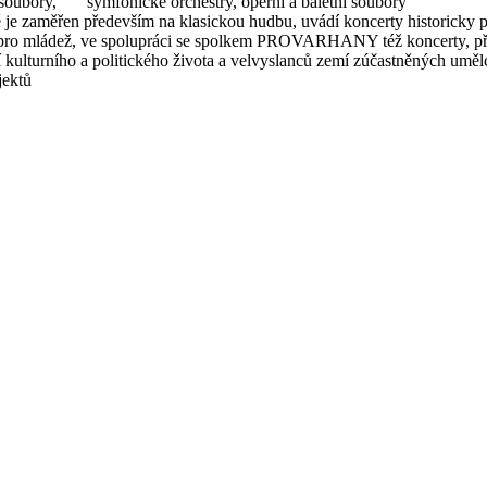
 soubory, symfonické orchestry, operní a baletní soubory
 je zaměřen především na klasickou hudbu, uvádí koncerty historicky p
ty pro mládež, ve spolupráci se spolkem PROVARHANY též koncerty, př
 kulturního a politického života a velvyslanců zemí zúčastněných uměl
jektů