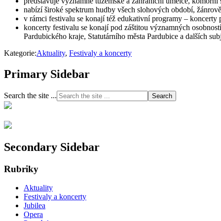
představuje významné tuzemské a zahraniční umělce, komorní
nabízí široké spektrum hudby všech slohových období, žánrově
v rámci festivalu se konají též edukativní programy – koncer
koncerty festivalu se konají pod záštitou významných osobností
Pardubického kraje, Statutárního města Pardubice a dalších sub
Kategorie:
Aktuality
,
Festivaly a koncerty
Primary Sidebar
Search the site ...
Secondary Sidebar
Rubriky
Aktuality
Festivaly a koncerty
Jubilea
Opera