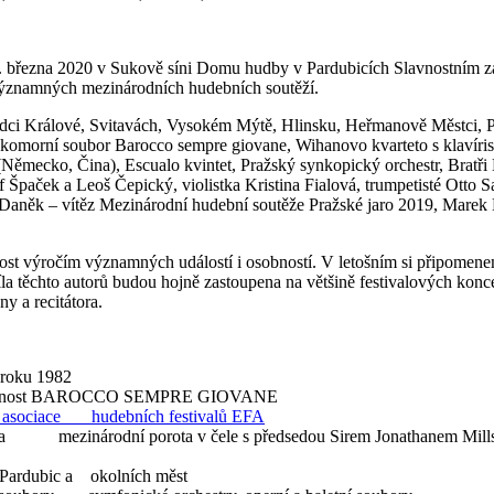
 12. března 2020 v Sukově síni Domu hudby v Pardubicích Slavnostním
významných mezinárodních hudebních soutěží.
adci Králové, Svitavách, Vysokém Mýtě, Hlinsku, Heřmanově Městci, Pře
komorní soubor Barocco sempre giovane, Wihanovo kvarteto s klavírist
 (Německo, Čina), Escualo kvintet, Pražský synkopický orchestr, Brat
f Špaček a Leoš Čepický, violistka Kristina Fialová, trumpetisté Ott
 Daněk – vítěz Mezinárodní hudební soutěže Pražské jaro 2019, Marek Eb
t výročím významných událostí i osobností. V letošním si připomenem
la těchto autorů budou hojně zastoupena na většině festivalových ko
y a recitátora.
 roku 1982
á společnost BAROCCO SEMPRE GIOVANE
 asociace hudebních festivalů EFA
řadila mezinárodní porota v čele s předsedou Sirem Jonathanem Mi
h Pardubic a okolních měst