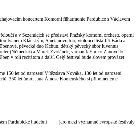
 zahajovacím koncertem Komorní filharmonie Pardubice s Václavem
louči a v Sezemicích se představí Pražský komorní orchestr, operní
ou Ivanem Klánským, Smetanovo trio, violoncellista Jiří Bárta a
ři Ebenové, pěvecké duo Kchun, dětský pěvecký sbor Iuventus
o Sauter (Německo) a Marek Zvolánek, varhaník Enrico Zanovello
en v roli recitátora a další. Celý festival bude slovem provázet
e 150 let od narození Vítězslava Nováka, 130 let od narození
ncertů. 350 let úmrtí Jana Ámose Komenského si připomeneme
llsem Pardubické hudební jaro mezi významné evropské festivaly