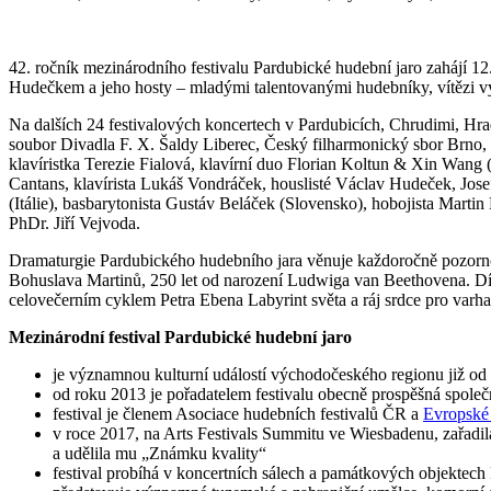
42. ročník mezinárodního festivalu Pardubické hudební jaro zahájí
Hudečkem a jeho hosty – mladými talentovanými hudebníky, vítězi 
Na dalších 24 festivalových koncertech v Pardubicích, Chrudimi, Hr
soubor Divadla F. X. Šaldy Liberec, Český filharmonický sbor Brno, 
klavíristka Terezie Fialová, klavírní duo Florian Koltun & Xin Wang
Cantans, klavírista Lukáš Vondráček, houslisté Václav Hudeček, Jose
(Itálie), basbarytonista Gustáv Beláček (Slovensko), hobojista Martin
PhDr. Jiří Vejvoda.
Dramaturgie Pardubického hudebního jara věnuje každoročně pozornos
Bohuslava Martinů, 250 let od narození Ludwiga van Beethovena. Dí
celovečerním cyklem Petra Ebena Labyrint světa a ráj srdce pro varhan
Mezinárodní festival Pardubické hudební jaro
je významnou kulturní událostí východočeského regionu již od
od roku 2013 je pořadatelem festivalu obecně prospěšn
festival je členem Asociace hudebních festivalů ČR a
Evropské
v roce 2017, na Arts Festivals Summitu ve Wiesbadenu, za
a udělila mu „Známku kvality“
festival probíhá v koncertních sálech a památkových objektec