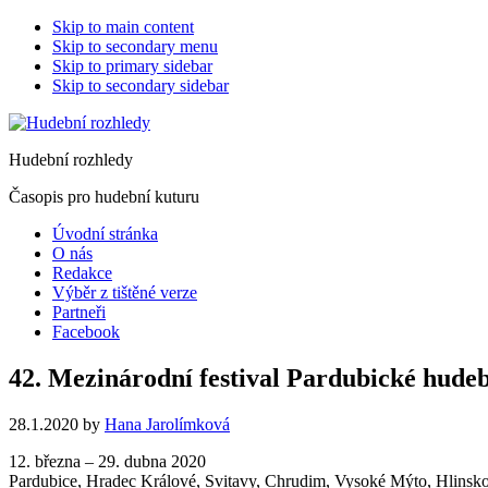
Skip to main content
Skip to secondary menu
Skip to primary sidebar
Skip to secondary sidebar
Hudební rozhledy
Časopis pro hudební kuturu
Úvodní stránka
O nás
Redakce
Výběr z tištěné verze
Partneři
Facebook
42. Mezinárodní festival Pardubické hudeb
28.1.2020
by
Hana Jarolímková
12. března – 29. dubna 2020
Pardubice, Hradec Králové, Svitavy, Chrudim, Vysoké Mýto, Hlinsk