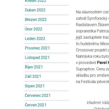
Květen 2022
Duben 2022
Na slavnostním cere
zahrál Symfonický 
Březen 2022
Rastislavem Štúrem.
Únor 2022
sopranistka Patrici
jejíž zastupitelé tr
Leden 2022
to hudebnímu těle
Prosinec 2021
Crossover projekt d
Nahrávka roku byl
Listopad 2021
v provedení
Pavel 
Říjen 2021
Supraphon. Cenu za
skladbu pro smíšený
Září 2021
na Festivalu pěvec
Srpen 2021
Červenec 2021
Vladimír Válek
Červen 2021
Celoživo