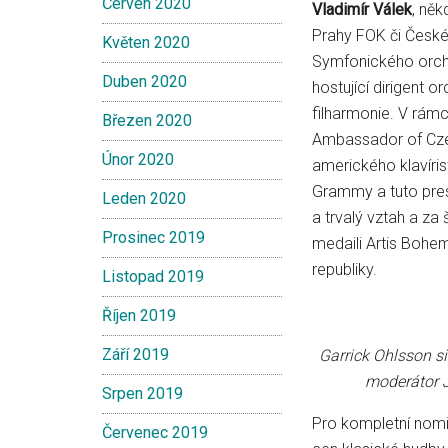
Červen 2020
Vladimír Válek
, něk
Prahy FOK či České 
Květen 2020
Symfonického orche
Duben 2020
hostující dirigent 
filharmonie. V rám
Březen 2020
Ambassador of Cze
Únor 2020
amerického klavíri
Grammy a tuto pres
Leden 2020
a trvalý vztah a za
Prosinec 2019
medaili Artis Bohem
republiky.
Listopad 2019
Říjen 2019
Září 2019
Garrick Ohlsson si
moderátor J
Srpen 2019
Pro kompletní nomi
Červenec 2019