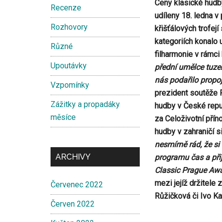
Ceny klasické hudb
Recenze
udíleny 18. ledna 
Rozhovory
křišťálových trofej
kategoriích konalo 
Různé
filharmonie v rámci
Upoutávky
přední umělce tuze
nás podařilo propoj
Vzpomínky
prezident soutěže P
Zážitky a propadáky
hudby v České repu
měsíce
za Celoživotní přín
hudby v zahraničí s
nesmírně rád, že s
ARCHIVY
programu čas a přij
Classic Prague Aw
mezi jejíž držitele 
Červenec 2022
Růžičková či Ivo K
Červen 2022