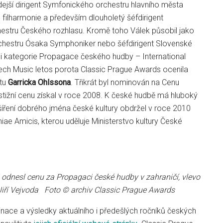
dejší dirigent Symfonického orchestru hlavního města
filharmonie a především dlouholetý šéfdirigent
stru Českého rozhlasu. Kromě toho Válek působil jako
orchestru Ósaka Symphoniker nebo šéfdirigent Slovenské
ci kategorie Propagace českého hudby – International
ch Music letos porota Classic Prague Awards ocenila
stu
Garricka Ohlssona
. Třikrát byl nominován na Cenu
tižní cenu získal v roce 2008. K české hudbě má hluboký
 šíření dobrého jména české kultury obdržel v roce 2010
iae Amicis, kterou uděluje Ministerstvo kultury České
 odnesl cenu za Propagaci české hudby v zahraničí, vlevo
iří Vejvoda Foto © archiv Classic Prague Awards
nace a výsledky aktuálního i předešlých ročníků českých