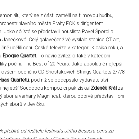
moniálu, který se z části zaměřil na filmovou hudbu,
orchestr hlavního města Prahy FOK s dirigentem
 Jako sólisté se představili houslista Pavel Šporcl a
a Janečková. Celý galavečer živě vysílala stanice ČT art,
adičně udělili cenu České televize v kategorii Klasika roku, a
su
Epoque Quartet
. To navíc zvítězilo také v kategorii
íky počinu The Best of 20 Years. Jako absolutně nejlepší
o ovšem oceněno CD Shostakovich Strings Quartets 2/7/8
Haas Quartetu
, pod níž se podepsalo vydavatelství
 nejlepší Soudobou kompozici pak získal
Zdeněk Král
za
 sbor a varhany Magnificat, kterou poprvé představil loni
kých sborů v Jevíčku.
 přebírá od ředitele festivalu Jiřího Bessera cenu za
tní přínos Foto © archiv Classic Prague Awards