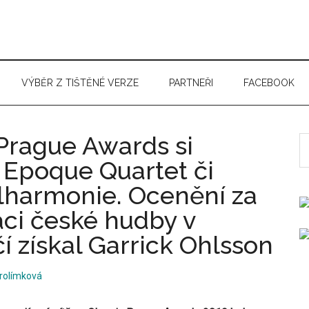
VÝBĚR Z TIŠTĚNÉ VERZE
PARTNEŘI
FACEBOOK
 Prague Awards si
S
t
 Epoque Quartet či
si
ilharmonie. Ocenění za
...
ci české hudby v
í získal Garrick Ohlsson
rolímková