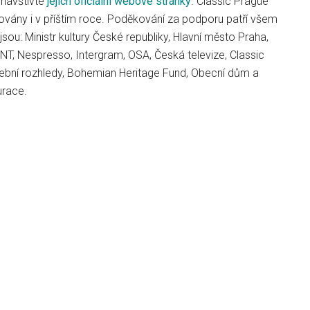
 navštivte
jejich oficiální webové stránky
. Classic Prague
vány i v příštím roce. Poděkování za podporu patří všem
jsou: Ministr kultury České republiky, Hlavní město Praha,
NT, Nespresso, Intergram, OSA, Česká televize, Classic
ební rozhledy, Bohemian Heritage Fund, Obecní dům a
urace.