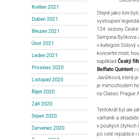
Květen 2021
Stejně jako loni by
Duben 2021
vystoupení legendá
124. sezony České 
Březen 2021
Semjona Byčkova za
Únor 2021
v kategorii Sólový 
koncertní mistr, hou
Leden 2021
například
Český fil
Prosinec 2020
Belfiato Quintent
co
Javůrková, která je
Listopad 2020
je mimochodem histo
Říjen 2020
na Classic Prague 
Září 2020
Tentokrát byl ale ja
Srpen 2020
varhaník a skladate
v pouhých čtyřech 
Červenec 2020
po celé republice i