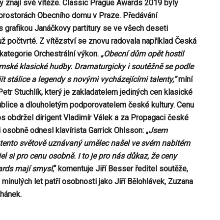
y znají své vítěze. Classic Prague Awards 2019 byly
v prostorách Obecního domu v Praze. Předávání
í s grafikou Janáčkovy partitury se ve všech deseti
už počtvrté. Z vítězství se znovu radovala například Česká
 kategorie Orchestrální výkon.
„Obecní dům opět hostil
mské klasické hudby. Dramaturgicky i soutěžně se podle
it stálice a legendy s novými vycházejícími talenty,“
míní
etr Stuchlík, který je zakladatelem jediných cen klasické
blice a dlouholetým podporovatelem české kultury. Cenu
os obdržel dirigent Vladimír Válek a za Propagaci české
i osobně odnesl klavírista Garrick Ohlsson: „
Jsem
i tento světově uznávaný umělec našel ve svém nabitém
el si pro cenu osobně. I to je pro nás důkaz, že ceny
ards mají smysl
,“ komentuje Jiří Besser ředitel soutěže,
z minulých let patří osobnosti jako Jiří Bělohlávek, Zuzana
ahánek.