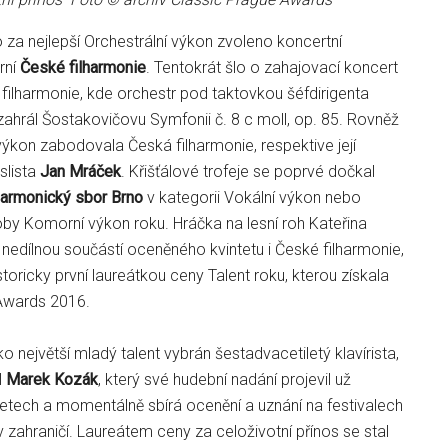
lo za nejlepší Orchestrální výkon zvoleno koncertní
rní
České filharmonie
. Tentokrát šlo o zahajovací koncert
filharmonie, kde orchestr pod taktovkou šéfdirigenta
hrál Šostakovičovu Symfonii č. 8 c moll, op. 85. Rovněž
výkon zabodovala Česká filharmonie, respektive její
slista
Jan Mráček
. Křišťálové trofeje se poprvé dočkal
harmonický sbor Brno
v kategorii Vokální výkon nebo
by Komorní výkon roku. Hráčka na lesní roh Kateřina
 nedílnou součástí oceněného kvintetu i České filharmonie,
ricky první laureátkou ceny Talent roku, kterou získala
Awards 2016.
ko největší mladý talent vybrán šestadvacetiletý klavírista,
l
Marek Kozák
, který své hudební nadání projevil už
letech a momentálně sbírá ocenění a uznání na festivalech
 v zahraničí. Laureátem ceny za celoživotní přínos se stal