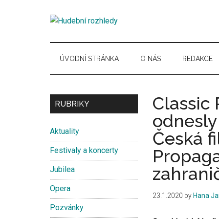
Skip
Skip
Skip
Skip
to
to
to
to
Hudební
main
secondary
primary
secondary
Časopis
content
menu
sidebar
sidebar
pro
rozhledy
hudební
ÚVODNÍ STRÁNKA
O NÁS
REDAKCE
kuturu
Classic
Secondary
RUBRIKY
odnesly
Sidebar
Aktuality
Česká f
Festivaly a koncerty
Propaga
zahranič
Jubilea
Opera
23.1.2020
by
Hana Ja
Pozvánky