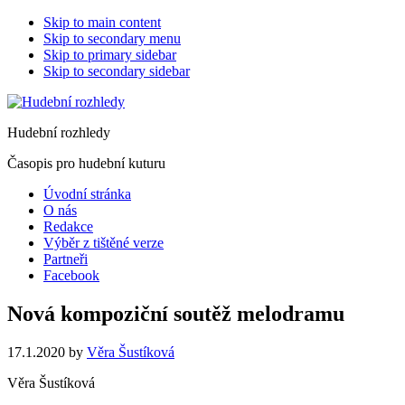
Skip to main content
Skip to secondary menu
Skip to primary sidebar
Skip to secondary sidebar
Hudební rozhledy
Časopis pro hudební kuturu
Úvodní stránka
O nás
Redakce
Výběr z tištěné verze
Partneři
Facebook
Nová kompoziční soutěž melodramu
17.1.2020
by
Věra Šustíková
Věra Šustíková