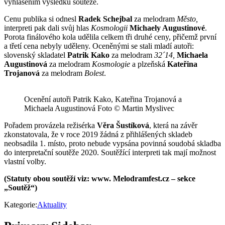
vyhlášením výsledků soutěže.
Cenu publika si odnesl
Radek Schejbal
za melodram
Město,
interpreti pak dali svůj hlas
Kosmologii
Michaely Augustinové
.
Porota finálového kola udělila celkem tři druhé ceny, přičemž první
a třetí cena nebyly uděleny. Oceněnými se stali mladí autoři:
slovenský skladatel
Patrik Kako
za melodram
32´14,
Michaela
Augustinová
za melodram
Kosmologie
a plzeňská
Kateřina
Trojanová
za melodram
Bolest
.
Ocenění autoři Patrik Kako, Kateřina Trojanová a
Michaela Augustinová Foto © Martin Myslivec
Pořadem provázela režisérka
Věra Šustíková
, která na závěr
zkonstatovala, že v roce 2019 žádná z přihlášených skladeb
neobsadila 1. místo, proto nebude vypsána povinná soudobá skladba
do interpretační soutěže 2020. Soutěžící interpreti tak mají možnost
vlastní volby.
(Statuty obou soutěží viz: www. Melodramfest.cz – sekce
„Soutěž“)
Kategorie:
Aktuality