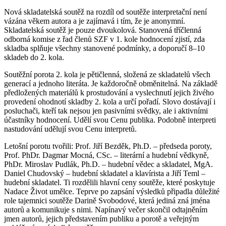
Nová skladatelská soutěž na rozdíl od soutěže interpretační není
vázána věkem autora a je zajímavá i tím, že je anonymní.
Skladatelská soutěž je pouze dvoukolová. Stanovená tříčlenná
odborná komise z řad členů SZF v 1. kole hodnocení zjistí, zda
skladba splňuje všechny stanovené podmínky, a doporučí 8–10
skladeb do 2. kola.
Soutěžní porota 2. kola je pětičlenná, složená ze skladatelů všech
generací a jednoho literáta. Je každoročně obměnitelná. Na základě
předložených materiálů k prostudování a vyslechnutí jejich živého
provedení ohodnotí skladby 2. kola a určí pořadí. Slovo dostávají i
posluchači, kteří tak nejsou jen pasivními svědky, ale i aktivními
účastníky hodnocení. Udělí svou Cenu publika. Podobně interpreti
nastudování udělují svou Cenu interpretů.
Letošní porotu tvořili: Prof. Jiří Bezděk, Ph.D. – předseda poroty,
Prof. PhDr. Dagmar Mocná, CSc. – literární a hudební vědkyně,
PhDr. Miroslav Pudlák, Ph.D. – hudební vědec a skladatel, MgA.
Daniel Chudovský – hudební skladatel a klavírista a Jiří Teml –
hudební skladatel. Ti rozdělili hlavní ceny soutěže, které poskytuje
Nadace Život umělce. Teprve po zapsání výsledků připadla důležité
role tajemnici soutěže Darině Svobodové, která jediná zná jména
autorů a komunikuje s nimi. Napínavý večer skončil odtajněním
jmen autorů, jejich představením publiku a porotě a veřejným