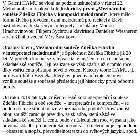
V Galerii HAMU se vloni na podzim uskutečnilo v rámci 22.
Melodramfestu finálové kolo
historicky první „Mezinárodní
soutěže Zdeňka Fibicha
v kompozici melodramů“
, které mělo
formu živého provedení osmi melodramů pro recitaci a klavír
nastudovaných zkušenými interprety – recitátory Martou
Hrachovinovou, Filipem Sychrou a klavíristou Danielem Wiesnerem
– za režijního vedení Věry Šustíkové.
Organizátorem „
Mezinárodní soutěže Zdeňka Fibicha
v interpretaci melodramů“
je Společnost Zdeňka Fibicha již 20
let. V průběhu konání se zabývala také myšlenkou na uspořádání
skladatelské soutěže. Její realizace se však zdařila až v tomto roce
díky vstřícnému přístupu nového vedení Katedry teorie HAMU, tj.
profesora Jiřího Bezděka, který byl jmenován ředitelem nově
vzniklé soutěže a současně předsedou její historicky první odborné
poroty.
Od roku 2019 tak bylo zrušeno české kolo interpretační soutěže
Zdeňka Fibicha a obě soutěže – interpretační a kompoziční – se
budou po roce střídat pouze v mezinárodní podobě. Provázanost
obou soutěží zaručuje pravidlo, že skladba, která získá ve
skladatelské soutěži 1. cenu, bude v následujícím roce vypsána jako
povinná skladba pro interpretační soutěž. To determinuje její podobu
– obsazení a stopáž, převoditelnost textu do světových jazyků, apod.