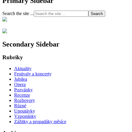
Primary Sidebar
Search the site ...
Secondary Sidebar
Rubriky
Aktuality
Festivaly a koncerty
Jubilea
Opera
Pozvánky
Recenze
Rozhovory
Různé
Upoutávky
Vzpomínky
Zážitky a propadáky měsíce