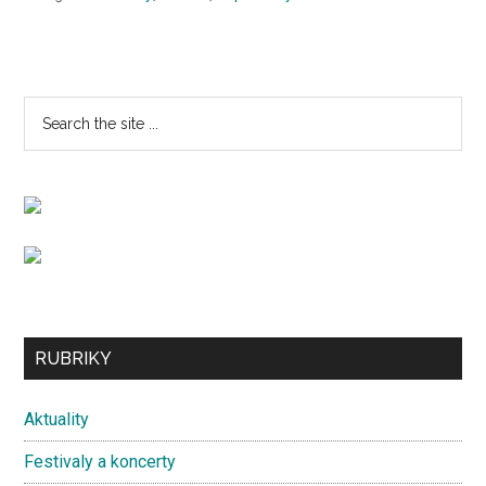
Primary
Search
the
Sidebar
site
...
Secondary
RUBRIKY
Sidebar
Aktuality
Festivaly a koncerty