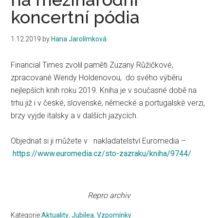
koncertní pódia
1.12.2019
by
Hana Jarolímková
Financial Times zvolil paměti Zuzany Růžičkové,
zpracované Wendy Holdenovou, do svého výběru
nejlepších knih roku 2019. Kniha je v současné době na
trhu již i v české, slovenské, německé a portugalské verzi,
brzy vyjde italsky a v dalších jazycích.
Objednat si ji můžete v nakladatelství Euromedia –
https://www.euromedia.cz/sto-zazraku/kniha/9744/
Repro archiv
Kategorie:
Aktuality
,
Jubilea
,
Vzpomínky