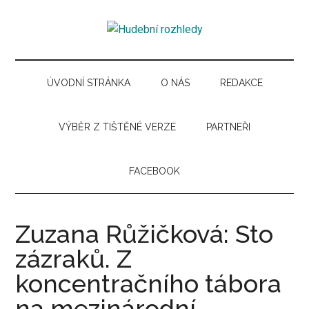
Skip
Skip
Skip
Skip
to
to
to
to
Hudební
main
secondary
primary
secondary
Časopis
content
menu
sidebar
sidebar
pro
rozhledy
hudební
ÚVODNÍ STRÁNKA
O NÁS
REDAKCE
kuturu
VÝBĚR Z TIŠTĚNÉ VERZE
PARTNEŘI
FACEBOOK
Zuzana Růžičková: Sto
zázraků. Z
koncentračního tábora
na mezinárodní