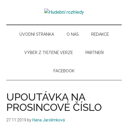
Skip
Skip
Skip
Skip
to
to
to
to
Hudební
main
secondary
primary
secondary
Časopis
content
menu
sidebar
sidebar
pro
rozhledy
hudební
ÚVODNÍ STRÁNKA
O NÁS
REDAKCE
kuturu
VÝBĚR Z TIŠTĚNÉ VERZE
PARTNEŘI
FACEBOOK
UPOUTÁVKA NA
PROSINCOVÉ ČÍSLO
27.11.2019
by
Hana Jarolímková