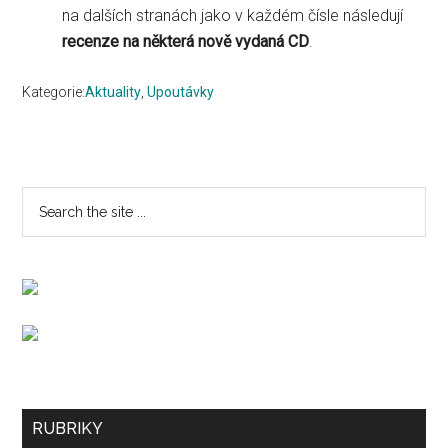
na dalších stranách jako v každém čísle následují
recenze na některá nově vydaná CD
.
Kategorie:
Aktuality
,
Upoutávky
Primary
Search
the
Sidebar
site
...
Secondary
RUBRIKY