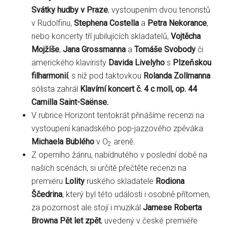
Svátky hudby v Praze
, vystoupením dvou tenoristů
v Rudolfinu,
Stephena Costella
a
Petra Nekorance
,
nebo koncerty tří jubilujících skladatelů,
Vojtěcha
Mojžíše
,
Jana Grossmanna
a
Tomáše Svobody
či
amerického klavíristy
Davida Livelyho
s
Plzeňskou
filharmonií
, s níž pod taktovkou
Rolanda Zollmanna
sólista zahrál
Klavírní koncert č. 4 c moll, op. 44
Camilla Saint-Saënse.
V rubrice Horizont tentokrát přinášíme recenzi na
vystoupení kanadského pop-jazzového zpěváka
Michaela Bublého
v O
areně.
2
Z operního žánru, nabídnutého v poslední době na
našich scénách, si určitě přečtěte recenzi na
premiéru
Lolity
ruského skladatele
Rodiona
Ščedrina
, který byl této události i osobně přítomen,
za pozornost ale stojí i muzikál
Jamese Roberta
Browna Pět let zpět
, uvedený v české premiéře