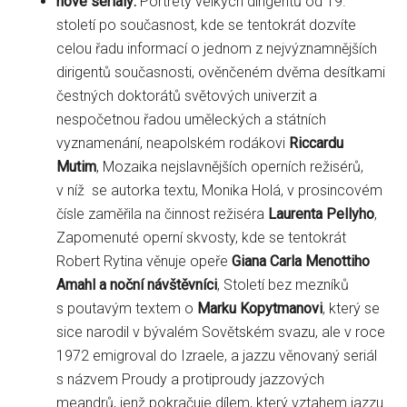
nové seriály:
Portréty velkých dirigentů od 19.
století po současnost, kde se tentokrát dozvíte
celou řadu informací o jednom z nejvýznamnějších
dirigentů současnosti, ověnčeném dvěma desítkami
čestných doktorátů světových univerzit a
nespočetnou řadou uměleckých a státních
vyznamenání, neapolském rodákovi
Riccardu
Mutim
, Mozaika nejslavnějších operních režisérů,
v níž se autorka textu, Monika Holá, v prosincovém
čísle zaměřila na činnost režiséra
Laurenta Pellyho
,
Zapomenuté operní skvosty, kde se tentokrát
Robert Rytina věnuje opeře
Giana Carla Menottiho
Amahl a noční návštěvníci
, Století bez mezníků
s poutavým textem o
Marku Kopytmanovi
, který se
sice narodil v bývalém Sovětském svazu, ale v roce
1972 emigroval do Izraele, a jazzu věnovaný seriál
s názvem Proudy a protiproudy jazzových
meandrů, jenž pokračuje dílem, který vztahem jazzu