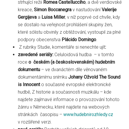
strhující režii
Romea Castellucciho
, a dvě verdiovské
kreace,
Simon Boccanegra
v nastudování
Valerije
Gergijeva
a
Luisa Miller
, v níž poprvé od chvíle, kdy
se dostalo na veřejnost prohlášení skupiny žen,
které sólistu obvinily z obtěžování, vystoupil za plné
podpory obecenstva
Plácido Domingo
.
Z rubriky Studie, komentáře si nenechte ujít
:
zavedené seriály:
Celuloidová hudba – v tomto
roce
o českém (a československém) hudebním
dokumentu
– ve dvanáctém díle věnovaném
dokumentárnímu snímku
Johany Ožvold The Sound
is Innocent
o současné evropské elektronické
hudbě, Z historie a současnosti muzikálu – kde
najdete zajímavé informace o provozování tohoto
žánru v Německu, které najdete na webových
stránkách časopisu –
www.hudebnirozhledy.cz
v rozšířené verzi.