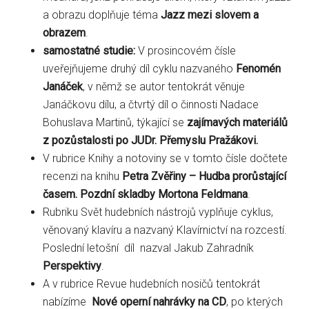
a obrazu doplňuje téma
Jazz mezi slovem a
obrazem
.
samostatné studie:
V prosincovém čísle
uveřejňujeme druhý díl cyklu nazvaného
Fenomén
Janáček
, v němž se autor tentokrát věnuje
Janáčkovu dílu, a čtvrtý díl o činnosti Nadace
Bohuslava Martinů, týkající se
zajímavých materiálů
z pozůstalosti po JUDr. Přemyslu Pražákovi.
V rubrice Knihy a notoviny se v tomto čísle dočtete
recenzi na knihu
Petra Zvěřiny – Hudba prorůstající
časem. Pozdní skladby Mortona Feldmana
.
Rubriku Svět hudebních nástrojů vyplňuje cyklus,
věnovaný klavíru a nazvaný Klavírnictví na rozcestí.
Poslední letošní díl nazval Jakub Zahradník
Perspektivy
.
A v rubrice Revue hudebních nosičů tentokrát
nabízíme
Nové operní nahrávky na CD
, po kterých