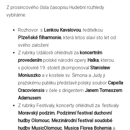
Z prosincového čísla časopisu Hudební rozhledy
vybíráme:
Rozhovor s
Lenkou Kavalovou
, ředitelkou
Plzeňské filharmonie
, která letos slaví sto let od
svého založení
Z rubriky Události ohlédnutí za
koncertním
provedením
polské národní opery
Halka
, kterou
v polovině 19. století zkomponoval
Stanisław
Moniuszko
a v kostele sv. Šimona a Judy ji
pražskému publiku představil polský soubor
Capella
Cracoviensis
v čele s dirigentem
Janem Tomaszem
Adamusem
Z rubriky Festivaly, koncerty ohlédnutí za festivaly
Moravský podzim
,
Podzimní festival duchovní
hudby Olomouc
,
Mezinárodní festival soudobé
hudby MusicOlomouc
,
Musica Florea Bohemia
a