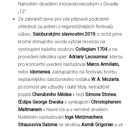
Národním divadlem moravskoslezským v Divadle
„12“.
Ze zahraničí jsme pro vás připravili podrobné
ohlédnutí za jedním z nejprestižnějších festivalů
vůbec,
Salcburskými slavnostmi 2019
, z nichž jsme
kromě shrnujícího úvodu vybrali recenze na
vystoupení našeho souboru
Collegium 1704
a na
provedení několika oper:
Adriany Lecouvreur
, kterou
pro koncertní uvedení nastudoval
Marco Armiliato,
nebo
Idomenea
, zastupujícího na festivalu tvorbu
nejslavnějšího salcburského rodáka
W. A. Mozarta
,
pozornost ale vzbudily i další tituly, netradičně
pojatá
Cherubiniho Médea
v režii
Simona Stonea
,
Œdipe George Eneska
s vynikajícím
Christopherem
Maltmanem
v hlavní roli a v neméně skvělém
hudebním nastudování
Inga Metzmachera
,
Straussova Salome
se skvělou
Asmik
Grigorian
a ve