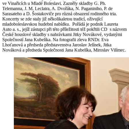
ve Vinařicích u Mladé Boleslavi. Zazněly skladby G. Ph.
Telemanna, J. M. Leclaira, A. Dvořáka, N. Paganiniho, P. de
Sarasateho a D. Šostakoviče pro různá obsazení rodinného tria.
Koncerty se zde staly již několikaletou tradicí, oživující
mladoboleslavskou hudební nabídku. Pořádá je podnik Laureta
Auto a. s., jejíž zástupci při této příležitosti též pokřtili CD s názvem
České houslové skladby s nahrávkami Jitky Novákové, vydanými
Společností Jana Kubelíka. Na fotografii zleva RNDr. Eva
Lhoťanová a předseda představenstva Jaroslav Jelínek, Jitka
Nováková a předseda Společnosti Jana Kubelíka, Miroslav Vilímec.