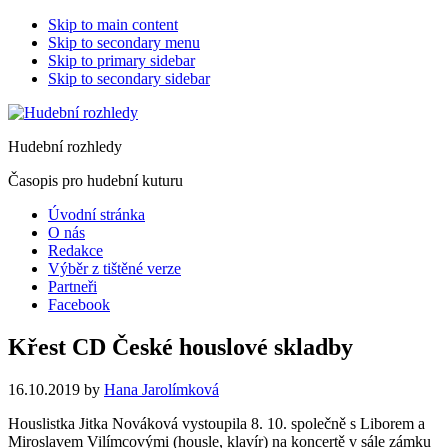
Skip to main content
Skip to secondary menu
Skip to primary sidebar
Skip to secondary sidebar
Hudební rozhledy
Časopis pro hudební kuturu
Úvodní stránka
O nás
Redakce
Výběr z tištěné verze
Partneři
Facebook
Křest CD České houslové skladby
16.10.2019
by
Hana Jarolímková
Houslistka Jitka Nováková vystoupila 8. 10. společně s Liborem a
Miroslavem Vilímcovými (housle, klavír) na koncertě v sále zámku