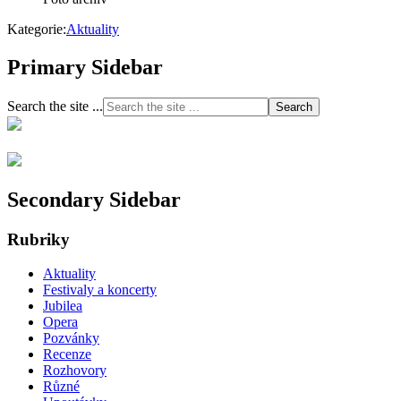
Kategorie:
Aktuality
Primary Sidebar
Search the site ...
Secondary Sidebar
Rubriky
Aktuality
Festivaly a koncerty
Jubilea
Opera
Pozvánky
Recenze
Rozhovory
Různé