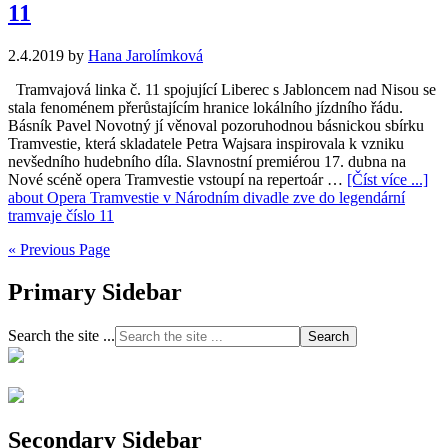
11
2.4.2019
by
Hana Jarolímková
Tramvajová linka č. 11 spojující Liberec s Jabloncem nad Nisou se
stala fenoménem přerůstajícím hranice lokálního jízdního řádu.
Básník Pavel Novotný jí věnoval pozoruhodnou básnickou sbírku
Tramvestie, která skladatele Petra Wajsara inspirovala k vzniku
nevšedního hudebního díla. Slavnostní premiérou 17. dubna na
Nové scéně opera Tramvestie vstoupí na repertoár …
[Číst více ...]
about Opera Tramvestie v Národním divadle zve do legendární
tramvaje číslo 11
« Previous Page
Primary Sidebar
Search the site ...
Secondary Sidebar