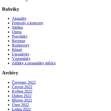
Rubriky
Aktuality
Festivaly a koncerty
Jubilea
Opera
Pozvánky
Recenze
Rozhovory
Různé
Upoutávky
Vzpomínky
Zážitky a propadáky měsíce
Archivy
Červenec 2022
Červen 2022
Květen 2022
Duben 2022
Březen 2022
Únor 2022
Leden 2022