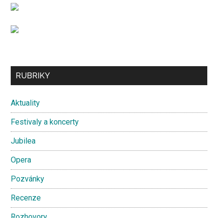
...
Secondary
RUBRIKY
Sidebar
Aktuality
Festivaly a koncerty
Jubilea
Opera
Pozvánky
Recenze
Rozhovory