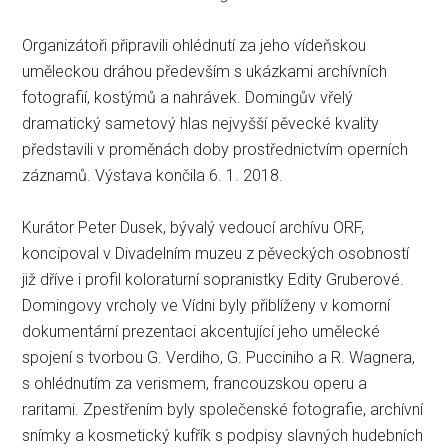
Organizátoři připravili ohlédnutí za jeho vídeňskou
uměleckou dráhou především s ukázkami archívních
fotografií, kostýmů a nahrávek. Domingův vřelý
dramatický sametový hlas nejvyšší pěvecké kvality
představili v proměnách doby prostřednictvím operních
záznamů. Výstava končila 6. 1. 2018.
Kurátor Peter Dusek, bývalý vedoucí archívu ORF,
koncipoval v Divadelním muzeu z pěveckých osobností
již dříve i profil koloraturní sopranistky Edity Gruberové.
Domingovy vrcholy ve Vídni byly přiblíženy v komorní
dokumentární prezentaci akcentující jeho umělecké
spojení s tvorbou G. Verdiho, G. Pucciniho a R. Wagnera,
s ohlédnutím za verismem, francouzskou operu a
raritami. Zpestřením byly společenské fotografie, archívní
snímky a kosmetický kufřík s podpisy slavných hudebních