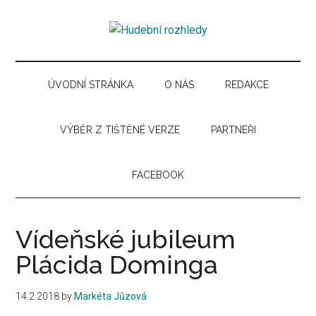
Skip
Skip
Skip
Skip
to
to
to
to
Hudební
main
secondary
primary
secondary
Časopis
content
menu
sidebar
sidebar
pro
rozhledy
hudební
ÚVODNÍ STRÁNKA
O NÁS
REDAKCE
kuturu
VÝBĚR Z TIŠTĚNÉ VERZE
PARTNEŘI
FACEBOOK
Vídeňské jubileum
Plácida Dominga
14.2.2018
by
Markéta Jůzová