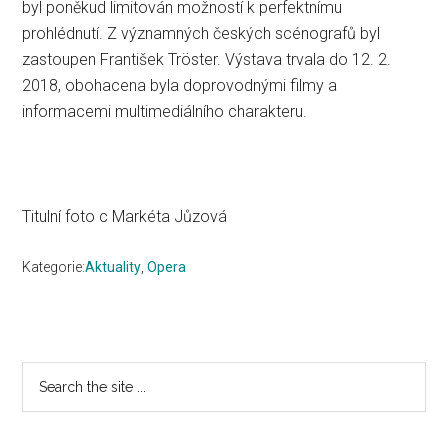
byl poněkud limitován možností k perfektnímu
prohlédnutí. Z významných českých scénografů byl
zastoupen František Tröster. Výstava trvala do 12. 2.
2018, obohacena byla doprovodnými filmy a
informacemi multimediálního charakteru.
Titulní foto c Markéta Jůzová
Kategorie:
Aktuality
,
Opera
Primary
Search
the
Sidebar
site