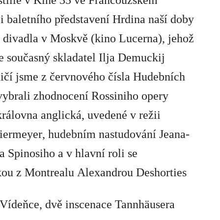
tille v Kině 35 ve Francouzském
či baletního představení
Hrdina naší doby
 divadla v Moskvě (kino Lucerna), jehož
e současný skladatel
Ilja Demuckij
ičí jsme z červnového čísla Hudebních
vybrali zhodnocení
Rossiniho
opery
královna anglická
, uvedené v režii
iermeyer
, hudebním nastudování
Jeana-
a Spinosiho
a v hlavní roli se
kou z Montrealu
Alexandrou Deshorties
 Vídeňce, dvě inscenace
Tannh
äusera