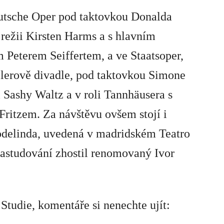
eutsche Oper pod taktovkou
Donalda
 režii
Kirsten Harms
a s hlavním
em
Peterem Seiffertem
, a ve Staatsoper,
illerově divadle, pod taktovkou
Simone
i
Sashy Waltz
a v roli Tannh
ä
usera s
Fritzem
. Za návštěvu ovšem stojí i
delinda
, uvedená v madridském Teatro
nastudování zhostil renomovaný
Ivor
 Studie, komentáře si nenechte ujít: