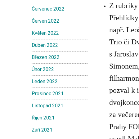
Z rubriky
Červenec 2022
Přehlídky
Červen 2022
např.
Leo
Květen 2022
Trio
či
Dv
Duben 2022
s
Jarosla
Březen 2022
Simonem
Únor 2022
filharmon
Leden 2022
pozval k 
Prosinec 2021
dvojkonce
Listopad 2021
za večer
Říjen 2021
Prahy F
Září 2021
uvedl Mah