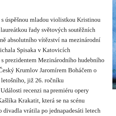
s úspěšnou mladou violistkou
Kristinou
 laureátkou řady světových soutěžních
tně absolutního vítězství na mezinárodní
ichala Spisaka v Katovicích
 s prezidentem Mezinárodního hudebního
u Český Krumlov
Jaromírem Boháčem
o
letošního, již 26. ročníku
 Události recenzi na
premiéru opery
ašlíka Krakatit
, která se na scénu
 divadla vrátila po jednapadesáti letech