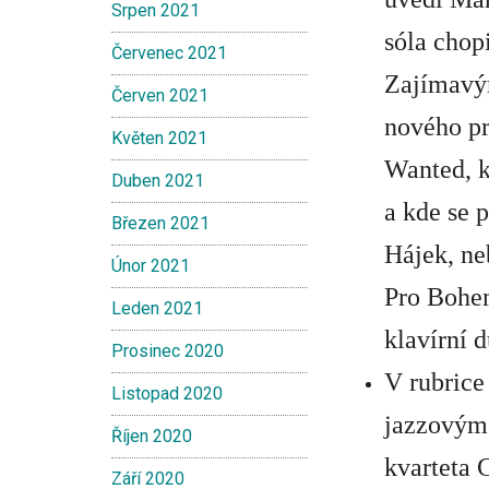
Srpen 2021
sóla chop
Červenec 2021
Zajímavým
Červen 2021
nového p
Květen 2021
Wanted
, 
Duben 2021
a kde se 
Březen 2021
Hájek
, n
Únor 2021
Pro Bohe
Leden 2021
klavírní 
Prosinec 2020
V rubrice
Listopad 2020
jazzovým 
Říjen 2020
kvarteta 
Září 2020