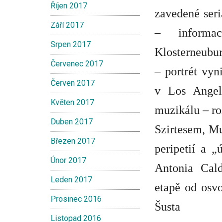
Říjen 2017
zavedené ser
Září 2017
– informa
Srpen 2017
Klosterneubu
Červenec 2017
– portrét vyn
Červen 2017
v Los Ange
Květen 2017
muzikálu – r
Duben 2017
Szirtesem
, M
Březen 2017
peripetií a „
Únor 2017
Antonia Cald
Leden 2017
etapě od osv
Prosinec 2016
Šusta
Listopad 2016