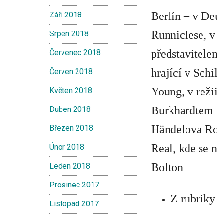
Berlín – v D
Září 2018
Runniclese
, v
Srpen 2018
představitel
Červenec 2018
hrající v Sch
Červen 2018
Young
, v reži
Květen 2018
Burkhardtem 
Duben 2018
H
ä
ndelova Ro
Březen 2018
Real, kde se 
Únor 2018
Bolton
Leden 2018
Prosinec 2017
Z rubriky
Listopad 2017