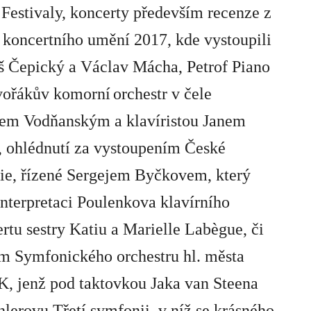
 Festivaly, koncerty především recenze z
 koncertního umění 2017
, kde vystoupili
š Čepický
a
Václav Mácha
,
Petrof Piano
ořákův komorní
orchestr
v čele
vem Vodňanským
a klavíristou
Janem
, ohlédnutí za vystoupením
České
ie
, řízené
Sergejem Byčkovem
, který
interpretaci Poulenkova klavírního
rtu sestry
Katiu
a
Marielle Labègue
, či
em
Symfonického orchestru hl. města
OK
, jenž pod taktovkou
Jaka van Steena
lerovu Třetí symfonii, v níž se krásného