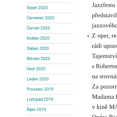
Jazzfestu
Srpen 2020
představi
Červenec 2020
jazzového
Červen 2020
Z oper, r
Květen 2020
rádi upoz
Duben 2020
Tajemstv
Březen 2020
s
Robert
Únor 2020
na srovná
Leden 2020
Za pozorn
Prosinec 2019
Madama B
Listopad 2019
v kině M
Říjen 2019