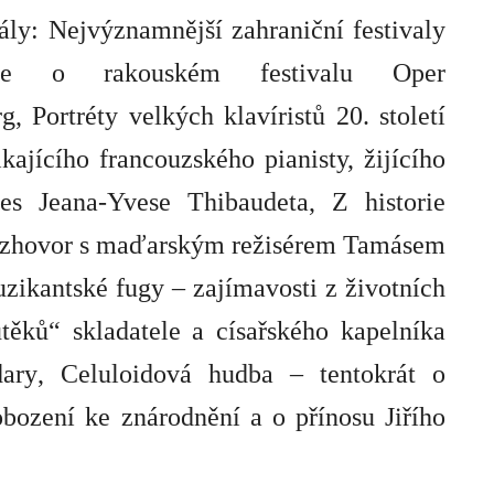
iály:
Nejvýznamnější zahraniční festivaly
ce o rakouském festivalu
Oper
rg
, Portréty velkých klavíristů 20. století
ikajícího francouzského pianisty, žijícího
les
Jeana-Yvese Thibaudeta
, Z historie
ozhovor s maďarským režisérem
Tamásem
uzikantské fugy – zajímavosti z životních
útěků“ skladatele a císařského kapelníka
ary
, Celuloidová hudba – tentokrát
o
obození ke znárodnění
a o přínosu
Jiřího