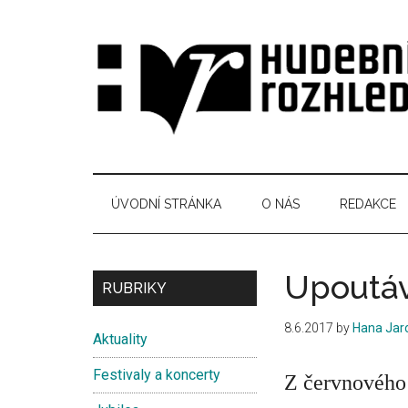
Skip
Skip
Skip
Skip
to
to
to
to
main
secondary
primary
secondary
content
menu
sidebar
sidebar
Hudební
Časopis
pro
rozhledy
hudební
ÚVODNÍ STRÁNKA
O NÁS
REDAKCE
kuturu
Upoutáv
Secondary
RUBRIKY
Sidebar
8.6.2017
by
Hana Jar
Aktuality
Festivaly a koncerty
Z červnového 