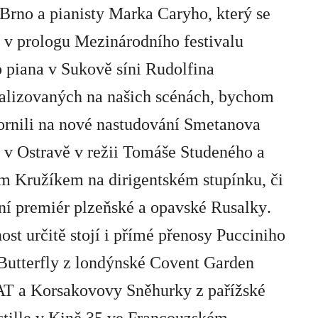
 Brno
a pianisty
Marka Caryho
, který se
l v prologu
Mezinárodního festivalu
 piana
v Sukově síni Rudolfina
ealizovaných na našich scénách, bychom
ornili na nové nastudování
Smetanova
í
v Ostravě v režii
Tomáše Studeného
a
em Kružíkem
na dirigentském stupínku, či
ní premiér plzeňské a opavské
Rusalky
.
ost určitě stojí i přímé přenosy
Pucciniho
utterfly
z londýnské Covent Garden
AT a
Korsakovovy Sněhurky
z pařížské