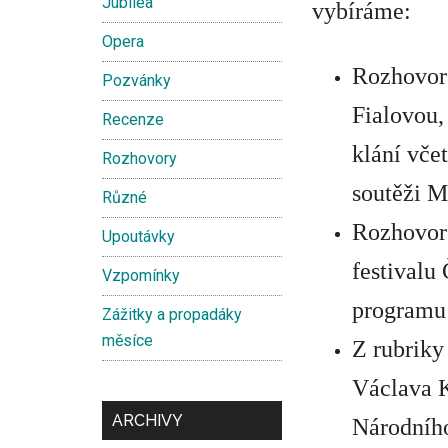
Jubilea
vybíráme:
Opera
Rozhovor 
Pozvánky
Fialovou
,
Recenze
klání vče
Rozhovory
soutěži M
Různé
Rozhovor
Upoutávky
festival
Vzpomínky
programu 
Zážitky a propadáky
měsíce
Z rubriky
Václava K
ARCHIVY
Národního