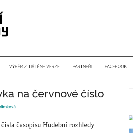
VÝBĚR Z TIŠTĚNÉ VERZE
PARTNEŘI
FACEBOOK
ka na červnové číslo
S
t
olímková
si
...
čísla časopisu Hudební rozhledy