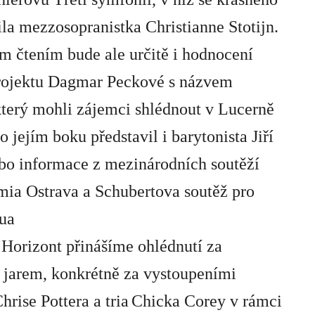
ila mezzosopranistka
Christianne Stotijn
.
 čtením bude ale určitě i hodnocení
rojektu
Dagmar Peckové
s názvem
který mohli zájemci shlédnout v Lucerně
po jejím boku představil i barytonista
Jiří
ebo informace z mezinárodních soutěží
mia Ostrava
a
Schubertova soutěž pro
dua
 Horizont přinášíme ohlédnutí za
jarem, konkrétně za vystoupeními
Chrise Pottera
a
tria
Chicka Corey
v rámci