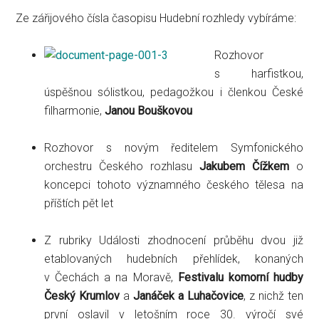
Ze zářijového čísla časopisu Hudební rozhledy vybíráme:
Rozhovor
s harfistkou,
úspěšnou sólistkou, pedagožkou i členkou České
filharmonie,
Janou Bouškovou
Rozhovor s novým ředitelem Symfonického
orchestru Českého rozhlasu
Jakubem Čížkem
o
koncepci tohoto významného českého tělesa na
příštích pět let
Z rubriky Události zhodnocení průběhu dvou již
etablovaných hudebních přehlídek, konaných
v Čechách a na Moravě,
Festivalu komorní hudby
Český Krumlov
a
Janáček a Luhačovice
, z nichž ten
první oslavil v letošním roce 30. výročí své