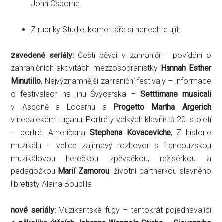
John Osborne.
Z rubriky Studie, komentáře si nenechte ujít:
zavedené seriály:
Čeští pěvci v zahraničí – povídání o
zahraničních aktivitách mezzosopranistky
Hannah Esther
Minutillo
, Nejvýznamnější zahraniční festivaly – informace
o festivalech na jihu Švýcarska –
Setttimane musicali
v Asconě a Locarnu a
Progetto Martha Argerich
v nedalekém Luganu, Portréty velkých klavíristů 20. století
– portrét Američana
Stephena Kovaceviche
, Z historie
muzikálu – velice zajímavý rozhovor s francouzskou
muzikálovou herečkou, zpěvačkou, režisérkou a
pedagožkou
Marií Zamorou
, životní partnerkou slavného
libretisty Alaina Boublila
nové seriály:
Muzikantské fugy – tentokrát pojednávající