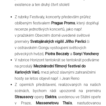
existence a ten druhý čtvrt století
Z rubriky Festivaly, koncerty především průřez
oblíbeným festivalem
Prague Proms
, který doplňují
recenze jednotlivých koncertů, jako např.
v pražském Obecním domě uvedené světové
premiéry
Svatojánských vigilií Jiřího Pavlici
či
v ostravském Gongu vystoupení světových
pěveckých hvězd,
Piotra Beczały
a
Sonyi Yonchevy
V rubrice Horizont tentokrát se tentokrát podíváme
na proslulý
Mezinárodní filmový festival do
Karlových Varů
, mezi jehož slavnými zahraničními
hosty se letos objevil např. i Jean Reno
Z operních představení, realizovaných na našich
scénách, bychom rádi upozornili na premiéru
Straussovy
opery
Elektra
, uvedenou ve Státní opeře
v Praze,
Massenetovu Thaïs
, nastudovanou