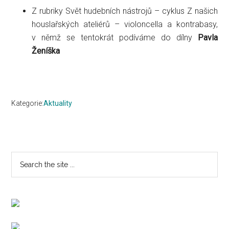
Z rubriky Svět hudebních nástrojů – cyklus Z našich
houslařských ateliérů – violoncella a kontrabasy,
v němž se tentokrát podíváme do dílny
Pavla
Ženíška
Kategorie:
Aktuality
Primary
Search
the
Sidebar
site
...