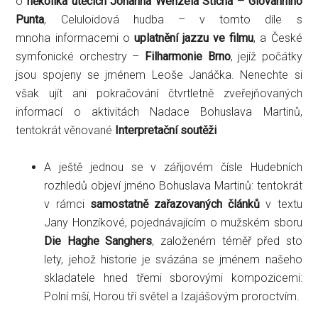
o
několika útěcích Johanna Wenzela Sticha – Giovanniho
Punta
, Celuloidová hudba – v tomto díle s
mnoha informacemi o
uplatnění jazzu ve filmu
, a České
symfonické orchestry –
Filharmonie Brno
, jejíž počátky
jsou spojeny se jménem Leoše Janáčka. Nenechte si
však ujít ani pokračování čtvrtletně zveřejňovaných
informací o aktivitách Nadace Bohuslava Martinů,
tentokrát věnované
Interpretační soutěži
A ještě jednou se v zářijovém čísle Hudebních
rozhledů objeví jméno Bohuslava Martinů: tentokrát
v rámci
samostatně zařazovaných článků
v textu
Jany Honzíkové, pojednávajícím o mužském sboru
Die Haghe Sanghers
, založeném téměř před sto
lety, jehož historie je svázána se jménem našeho
skladatele hned třemi sborovými kompozicemi:
Polní mší, Horou tří světel a Izajášovým proroctvím.