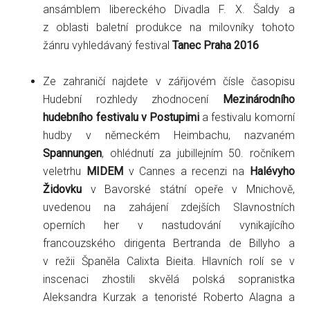
ansámblem libereckého Divadla F. X. Šaldy a
z oblasti baletní produkce na milovníky tohoto
žánru vyhledávaný festival
Tanec Praha 2016
Ze zahraničí najdete v zářijovém čísle časopisu
Hudební rozhledy zhodnocení
Mezinárodního
hudebního festivalu v Postupimi
a festivalu komorní
hudby v německém Heimbachu, nazvaném
Spannungen
, ohlédnutí za jubillejním 50. ročníkem
veletrhu
MIDEM
v Cannes a recenzi na
Halévyho
Židovku
v Bavorské státní opeře v Mnichově,
uvedenou na zahájení zdejších Slavnostních
operních her v nastudování vynikajícího
francouzského dirigenta Bertranda de Billyho a
v režii Španěla Calixta Bieita. Hlavních rolí se v
inscenaci zhostili skvělá polská sopranistka
Aleksandra Kurzak a tenoristé Roberto Alagna a