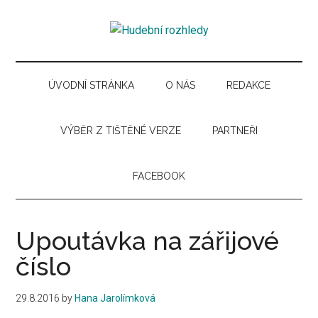
Skip
Skip
Skip
Skip
to
to
to
to
Hudební
main
secondary
primary
secondary
Časopis
content
menu
sidebar
sidebar
pro
rozhledy
hudební
ÚVODNÍ STRÁNKA
O NÁS
REDAKCE
kuturu
VÝBĚR Z TIŠTĚNÉ VERZE
PARTNEŘI
FACEBOOK
Upoutávka na zářijové
číslo
29.8.2016
by
Hana Jarolímková