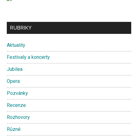
Secondary
RUBRIKY
Sidebar
Aktuality
Festivaly a koncerty
Jubilea
Opera
Pozvánky
Recenze
Rozhovory
Různé