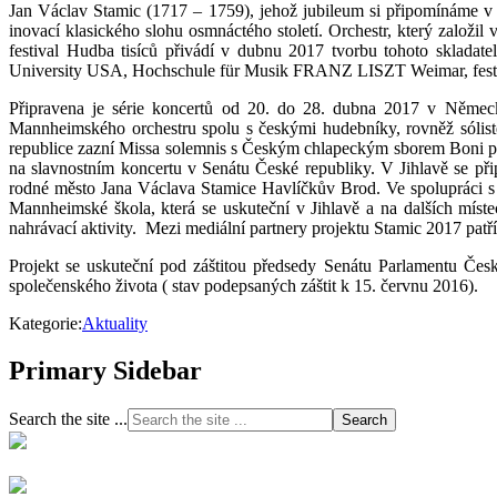
Jan Václav Stamic (1717 – 1759), jehož jubileum si připomínáme v
inovací klasického slohu osmnáctého století. Orchestr, který založ
festival Hudba tisíců přivádí v dubnu 2017 tvorbu tohoto sklada
University USA, Hochschule für Musik FRANZ LISZT Weimar, festival
Připravena je série koncertů od 20. do 28. dubna 2017 v Němec
Mannheimského orchestru spolu s českými hudebníky, rovněž sólisté 
republice zazní Missa solemnis s Českým chlapeckým sborem Boni pue
na slavnostním koncertu v Senátu České republiky. V Jihlavě se př
rodné město Jana Václava Stamice Havlíčkův Brod. Ve spolupráci 
Mannheimské škola, která se uskuteční v Jihlavě a na dalších míst
nahrávací aktivity. Mezi mediální partnery projektu Stamic 2017 patř
Projekt se uskuteční pod záštitou předsedy Senátu Parlamentu Če
společenského života ( stav podepsaných záštit k 15. červnu 2016).
Kategorie:
Aktuality
Primary Sidebar
Search the site ...