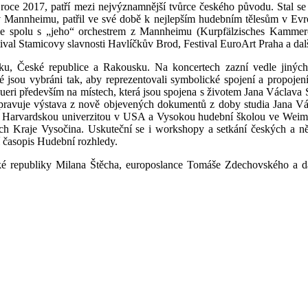
 roce 2017, patří mezi nejvýznamnější tvůrce českého původu. Stal s
il v Mannheimu, patřil ve své době k nejlepším hudebním tělesům v Evr
tele spolu s „jeho“ orchestrem z Mannheimu (Kurpfälzisches Kamme
 Stamicovy slavnosti Havlíčkův Brod, Festival EuroArt Praha a další
ku, České republice a Rakousku. Na koncertech zazní vedle jinýc
jsou vybráni tak, aby reprezentovali symbolické spojení a propojení
ri především na místech, která jsou spojena s životem Jana Václava S
ipravuje výstava z nově objevených dokumentů z doby studia Jana Vá
s Harvardskou univerzitou v USA a Vysokou hudební školou ve Weimar
ech Kraje Vysočina. Uskuteční se i workshopy a setkání českých a něm
í časopis Hudební rozhledy.
ské republiky Milana Štěcha, europoslance Tomáše Zdechovského a d