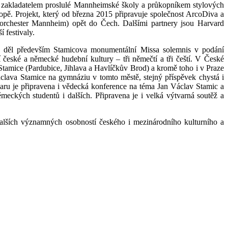
e zakladatelem proslulé Mannheimské školy a průkopníkem stylových
opě. Projekt, který od března 2015 připravuje společnost ArcoDiva a
rorchester Mannheim) opět do Čech. Dalšími partnery jsou Harvard
 festivaly.
h děl především Stamicova monumentální Missa solemnis v podání
 české a německé hudební kultury – tři němečtí a tři čeští. V České
tamice (Pardubice, Jihlava a Havlíčkův Brod) a kromě toho i v Praze
clava Stamice na gymnáziu v tomto městě, stejný příspěvek chystá i
u je připravena i vědecká konference na téma Jan Václav Stamic a
eckých studentů i dalších. Připravena je i velká výtvarná soutěž a
alších významných osobností českého i mezinárodního kulturního a