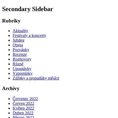
Secondary Sidebar
Rubriky
Aktuality
Festivaly a koncerty
Jubilea
Opera
Pozvánky
Recenze
Rozhovory
Různé
Upoutávky
Vzpomínky
Zážitky a propadáky měsíce
Archivy
Červenec 2022
Červen 2022
Květen 2022
Duben 2022
Březen 2022