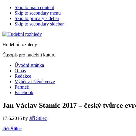
Skip to main content
Skip to secondary menu
Skip to primary sidebar
Skip to secondary sidebar
Hudební rozhledy
Časopis pro hudební kuturu
Úvodní stránka
O nás
Redakce
Výběr z tištěné verze
Partneři
Facebook
Jan Václav Stamic 2017 – český tvůrce e
17.6.2016
by
Jiří Štilec
Jiří Štilec