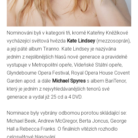
Nominováni byli v kategorii tři, kromě Kateřiny Kněžíkové
vycházející světová hvězda
Kate Lindsey
(mezzosoprán),
a její páté album Tiranno. Kate Lindsey je nazývána
jedním z nejslibnějších hlasů nové generace a pravidelně
vystupuje v Metropolitní opeře, Vídeňské Státní opeře,
Glyndebourne Opera Festival, Royal Opera House Covent
Garden apod. a dále
Michael Spyres
s albem BariTenor,
který je jedním z nejvyhledávanějších tenorů své
generace a vydal již 25 cd a 4 DVD.
Nominace byly vybrány odbornou porotou skládající se:
Michael Beek, Andrew McGregor, Berta Joncus, George
Hall a Rebecca Franks. O finálních vítězích rozhodlo
celosvětové hlasování.