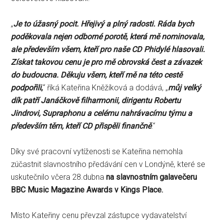
„
Je to úžasný pocit. Hřejivý a plný radosti. Ráda bych
poděkovala nejen odborné porotě, která mě nominovala,
ale především všem, kteří pro naše CD Phidylé hlasovali.
Získat takovou cenu je pro mě obrovská čest a závazek
do budoucna. Děkuju všem, kteří mě na této cestě
podpořili
,
“ říká Kateřina Kněžíková a dodává, „
můj velký
dík patří Janáčkově filharmonii, dirigentu Robertu
Jindrovi, Supraphonu a celému nahrávacímu týmu a
především těm, kteří CD přispěli finančně
.“
Díky své pracovní vytíženosti se Kateřina nemohla
zúčastnit slavnostního předávání cen v Londýně, které se
uskutečnilo včera 28.dubna
na slavnostním galavečeru
BBC Music Magazine Awards v Kings Place.
Místo Kateřiny cenu převzal zástupce vydavatelství