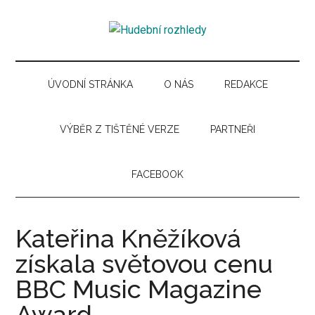
Skip
Skip
Skip
Skip
to
to
to
to
Hudební
main
secondary
primary
secondary
Časopis
content
menu
sidebar
sidebar
pro
rozhledy
hudební
ÚVODNÍ STRÁNKA
O NÁS
REDAKCE
kuturu
VÝBĚR Z TIŠTĚNÉ VERZE
PARTNEŘI
FACEBOOK
Kateřina Kněžíková
získala světovou cenu
BBC Music Magazine
Award