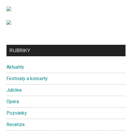
...
Secondary
RUBRIKY
Sidebar
Aktuality
Festivaly a koncerty
Jubilea
Opera
Pozvánky
Recenze