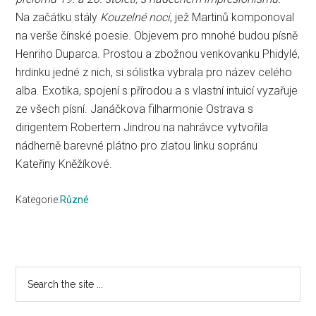
Na začátku stály
Kouzelné noci
, jež Martinů komponoval
na verše čínské poesie. Objevem pro mnohé budou písně
Henriho Duparca. Prostou a zbožnou venkovanku Phidylé,
hrdinku jedné z nich, si sólistka vybrala pro název celého
alba. Exotika, spojení s přírodou a s vlastní intuicí vyzařuje
ze všech písní. Janáčkova filharmonie Ostrava s
dirigentem Robertem Jindrou na nahrávce vytvořila
nádherně barevné plátno pro zlatou linku sopránu
Kateřiny Kněžíkové.
Kategorie:
Různé
Primary
Search
the
Sidebar
site