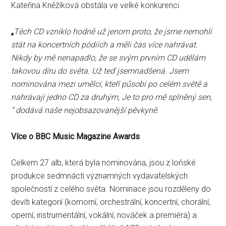
Kateřina Kněžíková obstála ve velké konkurenci.
„
Těch CD vzniklo hodně už jenom proto, že jsme nemohli
stát na koncertních pódiích a měli čas více nahrávat.
Nikdy by mě nenapadlo, že se svým prvním CD udělám
takovou díru do světa. Už teď jsemnadšená. Jsem
nominována mezi umělci, kteří působí po celém světě a
nahrávají jedno CD za druhým, Je to pro mě splněný sen,
“ dodává naše nejobsazovanější pěvkyně.
Více o BBC Music Magazine Awards
Celkem 27 alb, která byla nominována, jsou z loňské
produkce sedmnácti významných vydavatelských
společností z celého světa. Nominace jsou rozděleny do
devíti kategorií (komorní, orchestrální, koncertní, chorální,
operní, instrumentální, vokální, nováček a premiéra) a