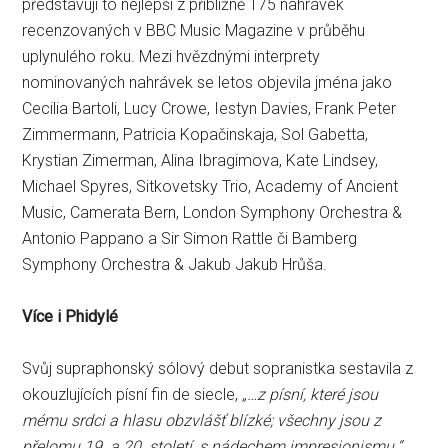
představují to nejlepší z přibližně 175 nahrávek
recenzovaných v BBC Music Magazine v průběhu
uplynulého roku. Mezi hvězdnými interprety
nominovaných nahrávek se letos objevila jména jako
Cecilia Bartoli, Lucy Crowe, Iestyn Davies, Frank Peter
Zimmermann, Patricia Kopačinskaja, Sol Gabetta,
Krystian Zimerman, Alina Ibragimova, Kate Lindsey,
Michael Spyres, Sitkovetsky Trio, Academy of Ancient
Music, Camerata Bern, London Symphony Orchestra &
Antonio Pappano a Sir Simon Rattle či Bamberg
Symphony Orchestra & Jakub Jakub Hrůša.
Více i Phidylé
Svůj supraphonský sólový debut sopranistka sestavila z
okouzlujících písní fin de siecle,
„…z písní, které jsou
mému srdci a hlasu obzvlášť blízké; všechny jsou z
přelomu 19. a 20. století, s nádechem impresionismu.“