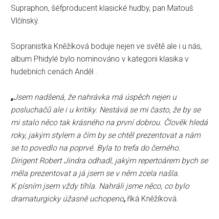
Supraphon, šéfproducent klasické hudby, pan Matouš
Vlčínský.
Sopranistka Kněžíková boduje nejen ve světě ale i u nás,
album Phidylé bylo nominováno v kategorii klasika v
hudebních cenách Anděl .
„
Jsem nadšená, že nahrávka má úspěch nejen u
posluchačů ale i u kritiky. Nestává se mi často, že by se
mi stalo něco tak krásného na první dobrou. Člověk hledá
roky, jakým stylem a čím by se chtěl prezentovat a nám
se to povedlo na poprvé. Byla to trefa do černého.
Dirigent Robert Jindra odhadl, jakým repertoárem bych se
měla prezentovat a já jsem se v něm zcela našla.
K písním jsem vždy tíhla. Nahráli jsme něco, co bylo
dramaturgicky úžasně uchopeno
,
říká Kněžíková.