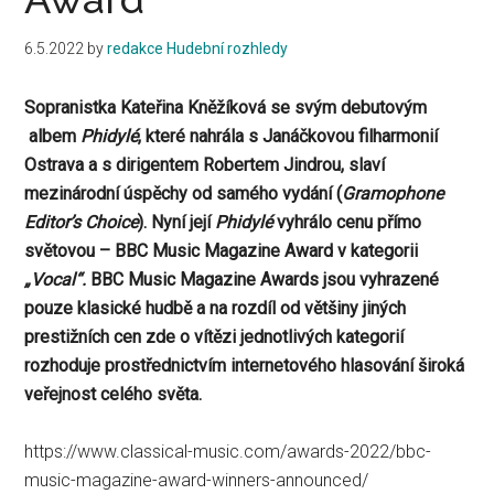
6.5.2022
by
redakce Hudební rozhledy
Sopranistka Kateřina Kněžíková se
svým debutovým
albem
Phidylé
, které nahrála s Janáčkovou filharmonií
Ostrava a s dirigentem Robertem Jindrou, slaví
mezinárodní úspěchy od samého vydání (
Gramophone
Editor’s Choice
). Nyní její
Phidylé
vyhrálo cenu přímo
světovou – BBC Music Magazine Award v kategorii
„Vocal“.
BBC Music Magazine Awards jsou vyhrazené
pouze klasické hudbě a na rozdíl od většiny jiných
prestižních cen zde o vítězi jednotlivých kategorií
rozhoduje prostřednictvím internetového hlasování široká
veřejnost celého světa.
https://www.classical-music.com/awards-2022/bbc-
music-magazine-award-winners-announced/