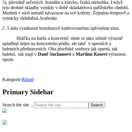
5), původně určených houslím a klavíru, česká melodika. I když
tyto drobné skladby vznikly v době skladatelova pařížského období,
Martinů v nich netratil návaznost na své kořeny. Zejména tempově a
rytmicky zklidněná
Arabeska
č. 5
dala vyniknout houslistově kultivovanému zpěvnému tónu.
Hráčka na harfu a koncertní mistr se jako sólisté výrazně
uplatňují nejen na koncertním pódiu, ale také v operních a
baletních představeních. Oba plzeňské soubory jak operní, tak
baletní, tak mají v
Daně Suchanové
a
Martinu Kosovi
výraznou
oporu.
Kategorie:
Různé
Primary Sidebar
Search the site ...