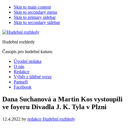
Skip to main content
Skip to secondary menu
Skip to primary sidebar
Skip to secondary sidebar
Hudební rozhledy
Časopis pro hudební kuturu
Úvodní stránka
O nás
Redakce
Výběr z tištěné verze
Partneři
Facebook
Dana Suchanová a Martin Kos vystoupili
ve foyeru Divadla J. K. Tyla v Plzni
12.4.2022
by
redakce Hudební rozhledy