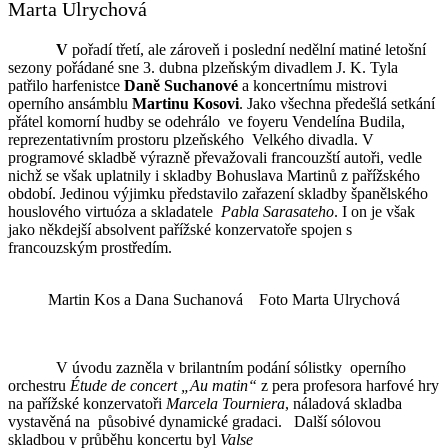
Marta Ulrychová
V
pořadí třetí, ale zároveň i poslední nedělní matiné letošní
sezony pořádané sne 3. dubna plzeňským divadlem J. K. Tyla
patřilo harfenistce
Daně Suchanové
a koncertnímu mistrovi
operního ansámblu
Martinu Kosovi
. Jako všechna předešlá setkání
přátel komorní hudby se odehrálo ve foyeru Vendelína Budila,
reprezentativním prostoru plzeňského Velkého divadla. V
programové skladbě výrazně převažovali francouzští autoři, vedle
nichž se však uplatnily i skladby Bohuslava Martinů z pařížského
období. Jedinou výjimku představilo zařazení skladby španělského
houslového virtuóza a skladatele
Pabla Sarasateho
. I on je však
jako někdejší absolvent pařížské konzervatoře spojen s
francouzským prostředím.
Martin Kos a Dana Suchanová Foto Marta Ulrychová
V úvodu zazněla v brilantním podání sólistky operního
orchestru
Étude de concert „Au matin“
z pera profesora harfové hry
na pařížské konzervatoři
Marcela Tourniera
, náladová skladba
vystavěná na působivé dynamické gradaci. Další sólovou
skladbou v průběhu koncertu byl
Valse