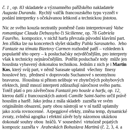
č. 1 , op. 83
skladatele a významného pařížského nakladatele
Augusta Duranda
. Rychlý valčík francouzského typu vyzněl v
podání interpretky s očekávanou lehkostí a technickou jistotou.
Nic ze svého kouzla neztratily poměrně často interpretovaný
Valse
romantique
Clauda Debussyho
či
Sicilienne,
op. 78
Gabriela
Faurého
, kompozice, v nichž harfa převzala původní klavírní part.
Jen zřídka lze na koncertech slyšet skladby
Pabla Sarasateho
. Jeho
Fantazie na témata Bizetovy Carmen
rozhodně patří – vzhledem k
popularitě této opery – k posluchačsky nejvděčnějším, pro interprety
však k technicky nejnáročnějším. Potěšit posluchače tedy může jen
houslista vybavený dokonalou technikou. Jedním z nich je i
Martin
Kos
, který svůj part, v němž Sarasate uplatnil všechny finesy
houslové hry, přednesl v doprovodu Suchanové s neomylnou
bravurou. Houslista si přitom nelibuje ve zbytečných pohybových
efektech, jimiž mnozí interpreti zdůrazňují náročnost svého partu.
Totéž platí o pro závěrečnou
Fantazii pro housle a harfu, op. 12,
kterou další z francouzských autorů
Camille Saint-Saëns
určil právě
houslím a harfě. Jako jedna z mála skladeb zazněla ve svém
originálním obsazení, party obou nástrojů se v ní tudíž uplatnily
jako zcela rovnocenné. Arpeggiové efekty, změna temp, dynamické
zvraty, zvlněná agogika i efektní závěr byly názornou ukázkou
dokonalé souhry obou hráčů. V sousedství virtuózně pojatých
kompozic zazněla v
Arabeskách
Bohuslava Martinů
(č. 2, 3, 4. a