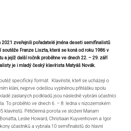
a 2021 zveřejnili pořadatelé jména deseti semifinalistů
í soutěže Franze Liszta, která se koná od roku 1986 v
 a jejíž další ročník proběhne ve dnech 22. – 29. září
listy je i mladý český klavírista Matyáš Novák.
těž specifický formát. Klavíristé, kteří se ucházejí o
rním klání, nejprve odešlou vyplněnou přihlášku spolu
kladě zaslaných podkladů jsou následně vybráni účastníci
a. To proběhlo ve dnech 6. – 8. ledna v nizozemském
35 klavíristů. Pětičlenná porota ve složení Mariam
 Bonatta, Leslie Howard, Christiaan Kuyvenhoven a Igor
ony účastníků a vybrala 10 semifinalistů do hlavní