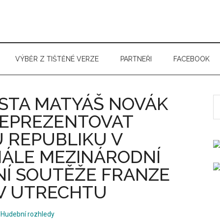
VÝBĚR Z TIŠTĚNÉ VERZE
PARTNEŘI
FACEBOOK
ISTA MATYÁŠ NOVÁK
S
t
EPREZENTOVAT
si
 REPUBLIKU V
...
NÁLE MEZINÁRODNÍ
NÍ SOUTĚŽE FRANZE
 V UTRECHTU
 Hudební rozhledy