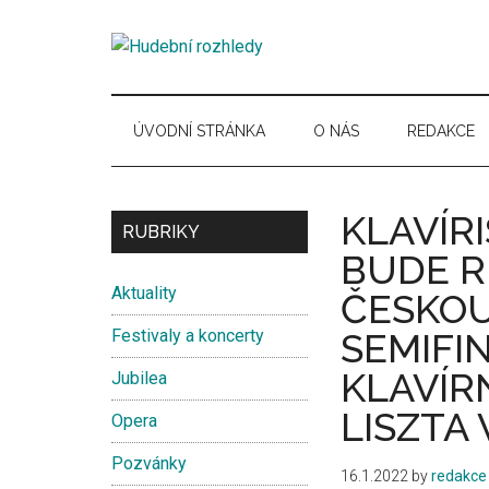
Skip
Skip
Skip
Skip
to
to
to
to
Hudební
main
secondary
primary
secondary
Časopis
content
menu
sidebar
sidebar
pro
rozhledy
hudební
ÚVODNÍ STRÁNKA
O NÁS
REDAKCE
kuturu
KLAVÍR
Secondary
RUBRIKY
BUDE R
Sidebar
Aktuality
ČESKOU
Festivaly a koncerty
SEMIFI
KLAVÍR
Jubilea
LISZTA
Opera
Pozvánky
16.1.2022
by
redakce