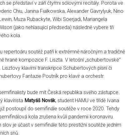
ch se představí v září čtyřmi sólovými recitály. Porota ve
Frederic Chiu, Janina Fialkowska, Alexander Gavrylyuk, Nino
Lewin, Muza Rubackyte, Wibi Soerjadi, Mariangela
Wilson (jako nehlasující předseda) následně vybere tři
vého kola.
repertoáru soutěž patří k extrémně náročným a tradičně
ě hrané kompozice F. Liszta. V letošní „schubertovské“
 Lisztovy klavírní transkripce Schubertových písní či
ubertovy Fantazie Poutník pro klavír a orchestr.
semifinalisty bude mít Česká republika svého zástupce.
tý klavírista
Matyáš Novák
, student HAMU ve třídě Ivana
již postoupil do semifinále soutěže v roce 2020. Tehdy
emifinálová kola zrušena kvůli pandemii koronaviru.
lov je účast v semifinále této prestižní soutěže jedním
ních snů.