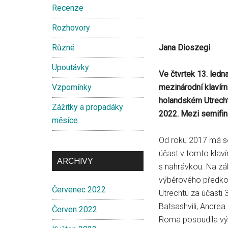
Recenze
Rozhovory
Různé
Jana Dioszegi
Upoutávky
Ve čtvrtek 13. ledn
Vzpomínky
mezinárodní klavírn
holandském Utrechtu
Zážitky a propadáky
2022. Mezi semifina
měsíce
Od roku 2017 má sou
účast v tomto klaví
ARCHIVY
s nahrávkou. Na zá
výběrového předkol
Červenec 2022
Utrechtu za účasti 
Batsashvili, Andrea
Červen 2022
Roma posoudila výk