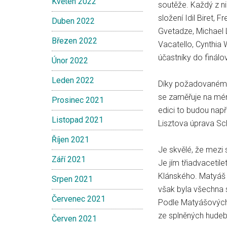
Květen 2022
soutěže. Každý z ni
složení Idil Biret, 
Duben 2022
Gvetadze, Michael 
Březen 2022
Vacatello, Cynthia 
účastníky do finálo
Únor 2022
Leden 2022
Díky požadovanému 
se zaměřuje na mén
Prosinec 2021
edici to budou např.
Listopad 2021
Lisztova úprava Sch
Říjen 2021
Je skvělé, že mezi 
Září 2021
Je jím třiadvacetile
Klánského. Matyáš 
Srpen 2021
však byla všechna s
Červenec 2021
Podle Matyášových s
ze splněných hudeb
Červen 2021