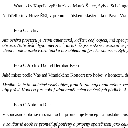
Wranitzky Kapelle vpředu zleva Marek Štilec, Sylvie Scheling
Natáčeli jste v Nové Říši, v premonstrátském klášteru, kde Pavel Vran
Foto C archiv
Atmosféra prostoru je velmi autentická, klášter, celý objekt, má spe
obrazu. Nahrávání bylo intenzivní, až tak, že jsem skrze nasazení ve 
ideálně pak můžete tvořit takřka bez ohledu na fyzická omezení. Byli
Foto C Archiv Daniel Bernhardsson
Jaké místo podle Vás má Vranického Koncert pro hoboj v kontextu dalš
Myslím, že je to skutečně velký objev, protože zde najednou máme, ved
aby právě Koncert pro hoboj zdomácněl nejen na českých pódiích. A
Foto C Antonín Bína
V současné době se možná trochu proměňuje koncept samostatně působíc
V současné době se proměňují potřeby a priority společnosti jako celku