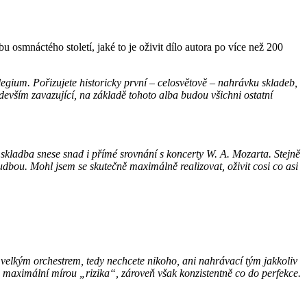
smnáctého století, jaké to je oživit dílo autora po více než 200
legium. Pořizujete historicky první – celosvětově – nahrávku skladeb,
devším zavazující, na základě tohoto alba budou všichni ostatní
 skladba snese snad i přímé srovnání s koncerty W. A. Mozarta. Stejně
udbou. Mohl jsem se skutečně maximálně realizovat, oživit cosi co asi
ně velkým orchestrem, tedy nechcete nikoho, ani nahrávací tým jakkoliv
s maximální mírou „rizika“, zároveň však konzistentně co do perfekce.