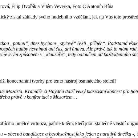
erová, Filip Dvořák a Vilém Veverka, Foto C Antonín Bína
ický získal základy svého hudebního vzdělání, jak na Vás toto prostředí
cifickou „patinu“, dnes bychom „stylově“ řekli „příběh“. Podstatná však
prospěch hudby nevnímal ani čas, ani únavu. Ale právě tak to mám rád, 
 jsme svým způsobem v „klausuře“, tedy odloučeni od každodenního shonu
í koncertantní tvorby pro tento nástroj osmnáctého století?
le Mozarta, Kramáře či Haydna další velký klasicistní koncert pro hoboj 
 třeba právě v konfrontaci s Mozartem…
ího umělce virtuóza, patříte k těm, kteří jdou skutečně vlastní origi
 – obecná banalizace a bezobsažnost jako jeden z narativů dneška -, tím