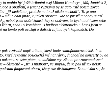
by to mohla být ještě brilantní esej Milana Kundery: „Můj Janáček 2,
uace a opatření, o jejichž významu by se dalo jistě polemizovat,
dbu „již neděláme, protože na to už nikdo nechodí“. To je ona
 – měl hledat jinde, v jiných oborech, kde se prostě mnohdy snaží
zky, neboť jsem došel kamsi, kdy se obávám, že bych mohl sám sebe
 žánru, snad i v kombinaci s hudbou elektronickou. Letos jsem se
ké na tomto poli uvažuji o dalších zajímavých kapitolách. Do
je pak v zásadě např. album, které bude samofinancovatelné. Je to
o, které řekněme poslouchá mé nahrávky, či chodí na koncerty by de
h a nakonec se sám ptám, co uděláme my všichni pro znovunalezení
e – částečně – „trh s hudbou“, ve smyslu, že to pak už tak nějak
m podstatu fungování oboru, který zde diskutujeme. Domnívám se, že