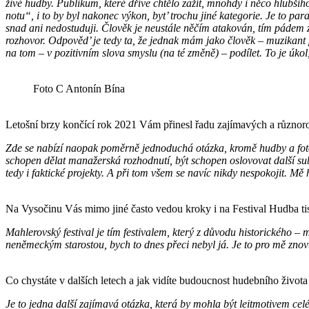
živé hudby. Publikum, které dříve chtělo zažít, mnohdy i něco hlubší
notu“, i to by byl nakonec výkon, byt’ trochu jiné kategorie. Je to par
snad ani nedostuduji. Člověk je neustále něčím atakován, tím pádem z
rozhovor. Odpověd’ je tedy ta, že jednak mám jako člověk – muzikant po
na tom – v pozitivním slova smyslu (na té změně) – podílet. To je úkol
Foto C Antonín Bína
Letošní brzy končící rok 2021 Vám přinesl řadu zajímavých a různoro
Zde se nabízí naopak poměrně jednoduchá otázka, kromě hudby a fotog
schopen dělat manažerská rozhodnutí, být schopen oslovovat další sub
tedy i faktické projekty. A při tom všem se navíc nikdy nespokojit. Mě
Na Vysočinu Vás mimo jiné často vedou kroky i na Festival Hudba tisí
Mahlerovský festival je tím festivalem, který z důvodu historického –
neněmeckým starostou, bych to dnes přeci nebyl já. Je to pro mě znovu
Co chystáte v dalších letech a jak vidíte budoucnost hudebního život
Je to jedna další zajímavá otázka, která by mohla být leitmotivem ce