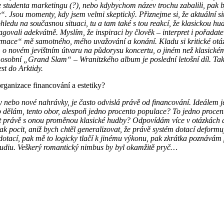
e studenta marketingu (?), nebo kdybychom název trochu zabalili, pak 
 Jsou momenty, kdy jsem velmi skeptický. Přiznejme si, že aktuální sit
ledu na současnou situaci, tu a tam také s tou reakcí, že klasickou hu
vali adekvátně. Myslím, že inspiraci by člověk – interpret i pořadatel
ormace“ mě samotného, mého uvažování a konání. Kladu si kritické otá
, o novém jevištním útvaru na půdorysu koncertu, o jiném než klasickém
ůj osobní „Grand Slam“ – Wranitzkého album je poslední letošní díl. Ta
st do Arktidy.
rganizace financování a estetiky?
ty nebo nové nahrávky, je často odvislá právě od financování. Ideálem 
dělám, tento obor, alespoň jedno procento populace? To jedno procent
 fakt právě s onou proměnou klasické hudby? Odpovídám více v otázkác
 pocit, aniž bych chtěl generalizovat, že právě systém dotací deformuj
 dotací, pak mě to logicky tlačí k jinému výkonu, pak zkrátka poznává
o studiu. Veškerý romantický nimbus by byl okamžitě pryč…