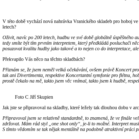
V této době vychází nová nahrávka Vranického skladeb pro hoboj ve s
letech?
Oživit, navíc po 200 letech, hudbu ve své době globálně úspěšného aut
tedy smíte být tím prvním interpretem, který předkládá posluchači něc
posuzovat kvalitu hudby jako takové a to nejen co do interpretace, ale
Překvapilo Vás něco na těchto skladbách?
Přiznám se, že jsem neměl velká očekávání, ovšem právě Koncert pro h
tak ani Divertimenta, respektive Koncertantní symfonie pro flétnu, h
prostě čekalo na mě, takto jsem věc vnímal, takto jsem k hudbě, respe
Foto C Jiří Skupien
Jak jste se připravoval na skladby, které ležely tak dlouhou dobu v ar
Připravoval jsem se relativně standardně, to znamená, že ve finále vel
zdržovat. Mám rád styl „one shot only“, je-li to možné. Interpret mu
S tímto vědomím se tak nějak mentálně na podobně atraktivní práci při