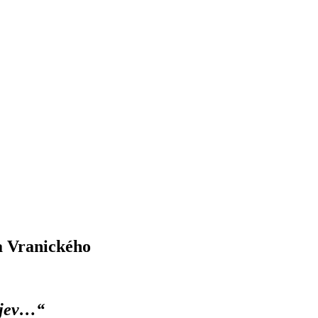
a Vranického
objev…“