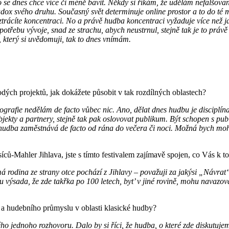
ho se dnes chce více či méně bavit. Někdy si říkám, že udělám nefalšov
adox svého druhu. Současný svět determinuje online prostor a to do té mí
trácíte koncentraci. No a právě hudba koncentraci vyžaduje více než j
třebu vývoje, snad ze strachu, abych neustrnul, stejně tak je to právě 
, který si uvědomuji, tak to dnes vnímám.
dých projektů, jak dokážete působit v tak rozdílných oblastech?
rafie nedělám de facto vůbec nic. Ano, dělat dnes hudbu je disciplína
jekty a partnery, stejně tak pak oslovovat publikum. Být schopen s pu
 hudba zaměstnává de facto od rána do večera či noci. Možná bych mohl bý
ců-Mahler Jihlava, jste s tímto festivalem zajímavě spojen, co Vás k 
 má rodina ze strany otce pochází z Jihlavy – považuji za jakýsi „Návr
 výsada, že zde takřka po 100 letech, byt’ v jiné rovině, mohu navazovat
a a hudebního průmyslu v oblasti klasické hudby?
lého jednoho rozhovoru. Dalo by si říci, že hudba, o které zde diskutu