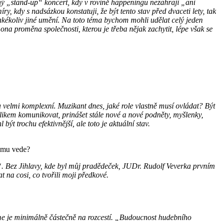
aný „stand-up“ koncert, kdy v rovině happeningu nezahraji „ani
ry, kdy s nadsázkou konstatuji, že být tento stav před dvaceti lety, tak
akékoliv jiné umění. Na toto téma bychom mohli udělat celý jeden
ona proměna společnosti, kterou je třeba nějak zachytit, lépe však se
 velmi komplexní. Muzikant dnes, jaké role vlastně musí ovládat? Být
blikem komunikovat, prinášet stále nové a nové podněty, myšlenky,
t trochu efektivnější, ale toto je aktuální stav.
tomu vede?
at“. Bez Jihlavy, kde byl můj pradědeček, JUDr. Rudolf Veverka prvním
 na cosi, co tvořili moji předkové.
jeme je minimálně částečně na rozcestí. „Budoucnost hudebního