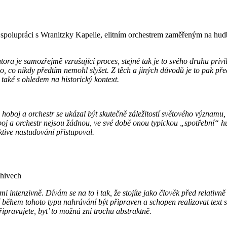
polupráci s Wranitzky Kapelle, elitním orchestrem zaměřeným na hudbu o
ora je samozřejmě vzrušující proces, stejně tak je to svého druhu privi
o, co nikdy předtím nemohl slyšet. Z těch a jiných důvodů je to pak pře
 také s ohledem na historický kontext.
oboj a orchestr se ukázal být skutečně záležitostí světového významu,
oboj a orchestr nejsou žádnou, ve své době onou typickou „spotřební“ h
ktive nastudování přistupoval.
chivech
mi intenzivně. Dívám se na to i tak, že stojíte jako člověk před relativ
sí během tohoto typu nahrávání být připraven a schopen realizovat text 
pravujete, byt’ to možná zní trochu abstraktně.