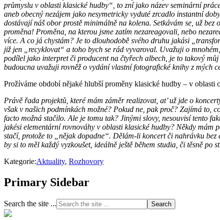
průmyslu v oblasti klasické hudby“, to zní jako název seminární prác
aneb obecný nezájem jako nesymetricky vyduté zrcadlo instantní doby“.
dostávají náš obor prostě minimálně na kolena. Setkávám se, už bez oh
proměna! Proměna, na kterou jsme zatím nezareagovali, nebo nezareago
více. A co já chystám? Je to dlouhodobě svého druhu jakási „transf
již jen „recyklovat“ a toho bych se rád vyvaroval. Uvažuji o mnohém
podílel jako interpret či producent na čtyřech albech, je to takový m
budoucna uvažuji rovněž o vydání vlastní fotografické knihy z mých ce
Prožíváme období nějaké hlubší proměny klasické hudby – v oblasti o
Právě řada projektů, které mám záměr realizovat, at’ už jde o koncer
však v našich podmínkách možné? Pokud ne, pak proč? Zajímá to, co 
facto možná stačilo. Ale je tomu tak? Jinými slovy, nesouvisí tento
jakési elementární rovnováhy v oblasti klasické hudby? Někdy mám pak
stačí, protože to „nějak dopadne“. Dělám-li koncert či nahrávku bez
by si to měl každý vyzkoušet, ideálně ještě během studia, či těsně p
Kategorie:
Aktuality
,
Rozhovory
Primary Sidebar
Search the site ...