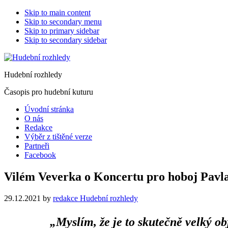
Skip to main content
Skip to secondary menu
Skip to primary sidebar
Skip to secondary sidebar
Hudební rozhledy
Časopis pro hudební kuturu
Úvodní stránka
O nás
Redakce
Výběr z tištěné verze
Partneři
Facebook
Vilém Veverka o Koncertu pro hoboj Pavl
29.12.2021
by
redakce Hudební rozhledy
„Myslím, že je to skutečně velký 