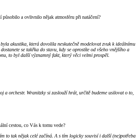
 působilo a ovlivnilo nějak atmosféru při natáčení?
 byla akustika, která dovolila neskutečně modelovat zvuk k ideálnímu
dostanete se takřka do stavu, kdy se oprostíte od všeho vnějšího a
, to byl další významný fakt, který věci velmi prospěl.
a orchestr. Wranitzky si zaslouží hrát, určitě budeme usilovat o to,
nální cestou, co Vás k tomu vede?
 to tak nějak celé začíná. A s tím logicky souvisí i další (ne)potřeba