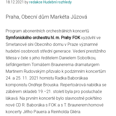
18.12.2021
by
redakce Hudební rozhledy
Praha, Obecní dům Markéta Jůzová
Program abonentních orchestrálních koncertů
Symfonického orchestru hl. m. Prahy FOK
vyzdvihl ve
Smetanově síni Obecního domu v Praze významné
hudební osobnosti střední generace. Vedení prestižního
tělesa v čele s jeho ředitelem Danielem Sobotkou,
šéfdirigentem Tomášem Braunerema dramaturgem
Martinem Rudovským přizvalo k podzimním koncertům
24. a 25. 11. 2021 hornistu Radka Baborákaa
komponistu Ondřeje Brouska. Repertoárová nabídka se
záběrem skladeb 19.–21. století byla pro posluchače
lákavá. Na prvním koncertě bylo slavnostně pokřtěno
nové CD R. Baboráka s FOK a s T. Braunerem:hornové
koncerty Jiřího Pauera a Reinholda Glièra.