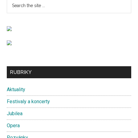
Primary
Search
the
Sidebar
site
...
Secondary
RUBRIKY
Sidebar
Aktuality
Festivaly a koncerty
Jubilea
Opera
Pozvánky