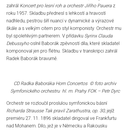
zahrál
Koncert pro lesní roh a orchestr Jiřího Pauera
z
roku 1957. Skladbu přednesl s lehkostí a hravostí
nadhledu, pestrou šíří nuancí v dynamické a výrazové
škále a s velkým citem pro styl komponisty. Orchestr mu
byl spolehlivým partnerem. V přídavku
Syrinx Clauda
Debussyho
oslnil Baborák zpěvností díla, které skladatel
komponoval jen pro flétnu. Skladbu v transkripci zahrál
Radek Baborák bravurně.
CD Radka Baboráka Horn Concertos © foto archiv
Symfonického orchestru hl. m. Prahy FOK – Petr Dyrc
Orchestr se rozloučil proslulou symfonickou básní
Richarda Strausse Tak pravil Zarathustra, op. 30
, jejíž
premiéru 27. 11. 1896 skladatel dirigoval ve Frankfurtu
nad Mohanem. Dílo, jež je v Německu a Rakousku