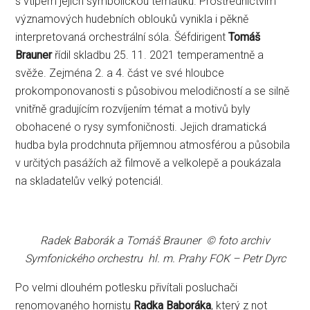
s vtipem jejich symbolickou tematiku. Prostřednictvím
významových hudebních oblouků vynikla i pěkně
interpretovaná orchestrální sóla. Šéfdirigent
Tomáš
Brauner
řídil skladbu 25. 11. 2021 temperamentně a
svěže. Zejména 2. a 4. část ve své hloubce
prokomponovanosti s působivou melodičností a se silně
vnitřně gradujícím rozvíjením témat a motivů byly
obohacené o rysy symfoničnosti. Jejich dramatická
hudba byla prodchnuta příjemnou atmosférou a působila
v určitých pasážích až filmově a velkolepě a poukázala
na skladatelův velký potenciál.
Radek Baborák a Tomáš Brauner © foto archiv
Symfonického orchestru hl. m. Prahy FOK – Petr Dyrc
Po velmi dlouhém potlesku přivítali posluchači
renomovaného hornistu
Radka Baboráka
, který z not