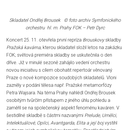
Skladatel Ondřej Brousek © foto archiv Symfonického
orchestru hl. m. Prahy FOK – Petr Dyrc
Koncert 25. 11. otevřela první repríza
Brouskovy
skladby
Pražská kavárna
, kterou skladatel složil letos na zakázku
FOK; světová premiéra skladby se uskutečnila o den
dříve. Již v minulé sezoně zahájilo vedení orchestru
novou iniciativu s cílem obohatit repertoár věnovaný
Praze o nové kompozice soudobých skladatelů. Vloni
zazněly v podání tělesa např. Pražské metamorfózy
Petra Wajsara. Na téma Prahy nahlédl Ondřej Brousek
osobitým tvůrčím přístupem z jiného úhlu pohledu a
zaměřil se na společenský aspekt fenoménu kaváren. V
šestidílné skladbě s částmi nazvanými
Prelude, Umělci,
Intelektuálové, Opilci, Avantgarda, Elita a její boj
vystihl