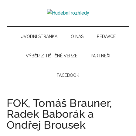
Skip
Skip
Skip
Skip
to
to
to
to
Hudební
main
secondary
primary
secondary
Časopis
content
menu
sidebar
sidebar
pro
rozhledy
hudební
ÚVODNÍ STRÁNKA
O NÁS
REDAKCE
kuturu
VÝBĚR Z TIŠTĚNÉ VERZE
PARTNEŘI
FACEBOOK
FOK, Tomáš Brauner,
Radek Baborák a
Ondřej Brousek