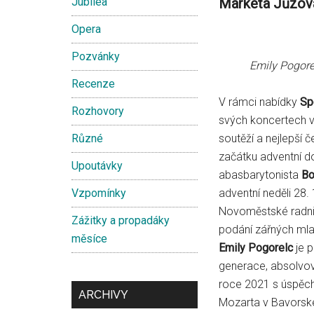
Jubilea
Markéta Jůzov
Opera
Pozvánky
Emily Pogorel
Recenze
V rámci nabídky
Sp
Rozhovory
svých koncertech v
Různé
soutěží a nejlepší 
začátku adventní 
Upoutávky
abasbarytonista
Bo
Vzpomínky
adventní neděli 28. 
Novoměstské radnic
Zážitky a propadáky
podání zářných mla
měsíce
Emily Pogorelc
je 
generace, absolvov
roce 2021 s úspěch
ARCHIVY
Mozarta v Bavorské