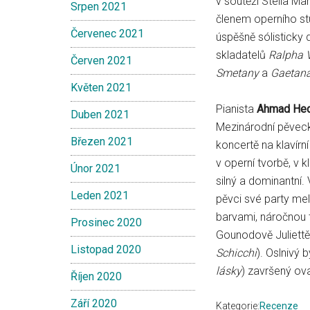
v soutěži Stella Ma
Srpen 2021
členem operního st
Červenec 2021
úspěšně sólisticky 
skladatelů
Ralpha 
Červen 2021
Smetany
a
Gaetana
Květen 2021
Pianista
Ahmad Hed
Duben 2021
Mezinárodní pěveck
Březen 2021
koncertě na klavírn
v operní tvorbě, v 
Únor 2021
silný a dominantní. 
Leden 2021
pěvci své party mel
barvami, náročnou t
Prosinec 2020
Gounodově Juliettě
Listopad 2020
Schicchi
). Oslnivý 
lásky
) završený o
Říjen 2020
Září 2020
Kategorie:
Recenze