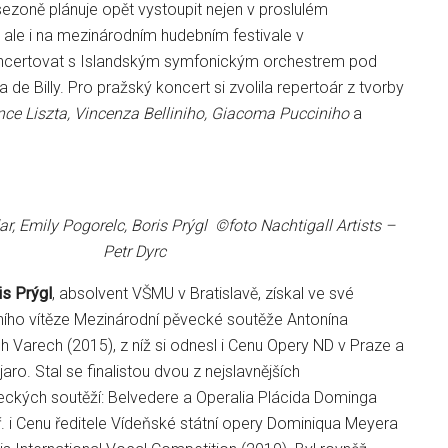
í sezoně plánuje opět vystoupit nejen v proslulém
ale i na mezinárodním hudebním festivale v
ncertovat s Islandským symfonickým orchestrem pod
 de Billy. Pro pražský koncert si zvolila repertoár z tvorby
ence Liszta, Vincenza Belliniho, Giacoma Pucciniho
a
, Emily Pogorelc, Boris Prýgl ©foto Nachtigall Artists –
Petr Dyrc
is Prýgl
, absolvent VŠMU v Bratislavě, získal ve své
utního vítěze Mezinárodní pěvecké soutěže Antonína
 Varech (2015), z níž si odnesl i Cenu Opery ND v Praze a
ro. Stal se finalistou dvou z nejslavnějších
ckých soutěží: Belvedere a Operalia Plácida Dominga
ř. i Cenu ředitele Vídeňské státní opery Dominiqua Meyera