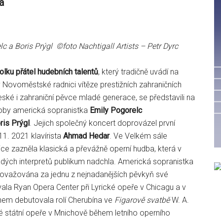
á
c a Boris Prýgl ©foto Nachtigall Artists – Petr Dyrc
olku přátel hudebních talentů
, který tradičně uvádí na
 Novoměstské radnici vítěze prestižních zahraničních
české i zahraniční pěvce mladé generace, se představili na
doby americká sopranistka
Emily Pogorelc
ris Prýgl
. Jejich společný koncert doprovázel první
11. 2021 klavírista
Ahmad Hedar
. Ve Velkém sále
e zazněla klasická a převážně operní hudba, která v
dých interpretů publikum nadchla. Americká sopranistka
považována za jednu z nejnadanějších pěvkyň své
ala Ryan Opera Center při Lyrické opeře v Chicagu a v
em debutovala rolí Cherubína ve
Figarově svatbě
W. A.
 státní opeře v Mnichově během letního operního