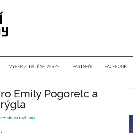
VÝBĚR Z TIŠTĚNÉ VERZE
PARTNEŘI
FACEBOOK
ro Emily Pogorelc a
S
t
Prýgla
si
...
e Hudební rozhledy