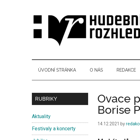
Skip
Skip
Skip
Skip
to
to
to
to
main
secondary
primary
secondary
content
menu
sidebar
sidebar
Hudební
Časopis
pro
rozhledy
hudební
ÚVODNÍ STRÁNKA
O NÁS
REDAKCE
kuturu
Ovace p
Secondary
RUBRIKY
Borise 
Sidebar
Aktuality
14.12.2021
by
redakc
Festivaly a koncerty