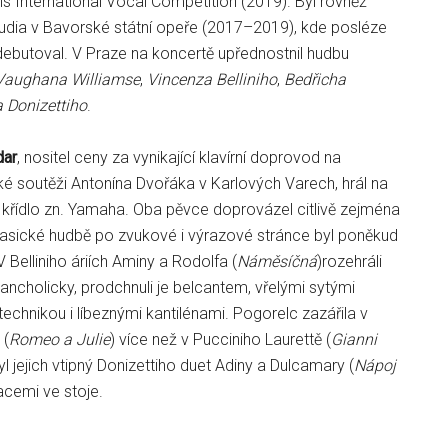
ris International Vocal Competition (2019). Byl rovněž
udia v Bavorské státní opeře (2017–2019), kde posléze
debutoval. V Praze na koncertě upřednostnil hudbu
Vaughana Williamse
,
Vincenza Belliniho
,
Bedřicha
 Donizettiho
.
ar
, nositel ceny za vynikající klavírní doprovod na
é soutěži Antonína Dvořáka v Karlových Varech, hrál na
í křídlo zn. Yamaha. Oba pěvce doprovázel citlivě zejména
klasické hudbě po zvukové i výrazové stránce byl poněkud
V Belliniho áriích Aminy a Rodolfa (
Náměsíčná
)rozehráli
ancholicky, prodchnuli je belcantem, vřelými sytými
echnikou i líbeznými kantilénami. Pogorelc zazářila v
 (
Romeo a Julie
) více než v Pucciniho Laurettě (
Gianni
byl jejich vtipný Donizettiho duet Adiny a Dulcamary (
Nápoj
vacemi ve stoje.