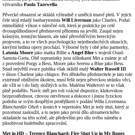
výtvarníka
Paula Tazewella
.
Pěvecké obsazení se skládá výhradně z umělců tmavé pleti. V jejich
čele stojí mladý basbarytonista
Will Liverman
jako Charles. Podal
mimořádný výkon v náročné roli, která je prakticky po celé
dvouapůlhodinové představení přítomna na jevišti. Zaujal nejen
krásným, temným hlasem, ale také přesvědčivým hereckým
projevem, a to ve všech psychologicky nejednoduchých situacích,
kterými hrdina opery prochází. Výborné byly i obě jeho partnerky,
Latonia Moore
jako matka Billie a
Angel Blue
v trojroli Osud-
Samota-Greta. Obě sopranistky jsou sólistkami Met a známe je už
z provedení Porgy a Bess, Moore jako Serenu a Blue jako Bess.
Snad největší ovace publika však sklidil malý
Walter Russell III
v úloze Charlese jako chlapce. Pro dětského představitele je tato role
extrémně obtížným úkolem, musí řešit nejen pěveckou stránku věci,
ale vžít se i do řady složitých scén. Malému Walterovi se to však
plně podařilo. Navíc měl pro roli vzácné dispozice, klukovskou
bezprostřednost, citovou otevřenost a dokonce i jistou fyzickou
podobu se svým dospělým protějškem v podání Willa Livermana.
Blanchardův Oheň v kostech
v repertoáru Met je tedy titul, který si
pozornost zasloužil, a to nejen jako první dílo afroamerického
skladatele na této scéně, ale především pro sílu svého námětu a
působivost hudebního zpracování.
Met in HD – Terence Blanchard: Fire Shut Up in My Bones