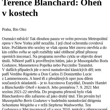
Terence Blanchard: Oheň
v kostech
Praha, Bio Oko
Osmnáct měsíců! Tak dlouhou pauzu ve svém provozu Metropolitní
opera v New Yorku ještě nezažila. I její chod ochromila covidová
krize. Počátkem této sezóny se však opona Met znovu otevřela a do
kin celého světa se opět rozběhly také oblíbené přímé přenosy
operních inscenací. Na programu nového cyklu se objevilo deset
titulů. Některé patří k prověřeným hitům, jako je Musorgského Boris
Godunov, Massenetova Popelka nebo Pucciniho Turandot.
V dalších případech jde o nová nastudování klasických děl; sem
patří Verdiho Rigoletto a Don Carlos či Donizettiho Lucie
z Lammermooru. A hned tři z přenášených oper jsou dílem
současných skladatelů – je to Aucoinova Eurydiké, Deanův Hamlet
a
Blanchardův Oheň v kostech.
Jeho premiérou 7. 9. 2021 Met
sezónu 2021-22 otevřela. Do programu přenosů bylo však
Blanchardovo dílo zařazeno až jako druhý titul. Tím prvním byl
Musorgského
Boris Godunov
v hudebním nastudování dirigenta
Sebastiana Weigleho
a v režii
Stephena Wadswortha
. Ten
Godunova v Met inscenoval už v roce 2010, tenkrát v přepracované