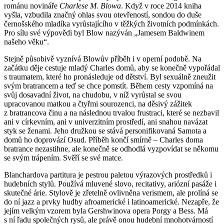
románu novináře
Charlese M. Blowa
. Když v roce 2014 kniha
vyšla, vzbudila značný ohlas svou otevřeností, sondou do duše
černošského mladíka vyrůstajícího v těžkých životních podmínkách.
Pro sílu své výpovědi byl Blow nazýván „Jamesem Baldwinem
našeho věku“.
Stejně působivě vyznívá Blowův příběh i v operní podobě. Na
začátku děje cestuje mladý Charles domů, aby se konečně vypořádal
s traumatem, které ho pronásleduje od dětství. Byl sexuálně zneužit
svým bratrancem a teď se chce pomstít. Během cesty vzpomíná na
svůj dosavadní život, na chudobu, v níž vyrůstal se svou
upracovanou matkou a čtyřmi sourozenci, na děsivý zážitek
z bratrancova činu a na následnou trvalou frustraci, které se nezbavil
ani v církevním, ani v univerzitním prostředí, ani snahou navázat
styk se ženami. Jeho družkou se stává personifikovaná Samota a
domů ho doprovází Osud. Příběh končí smírně – Charles doma
bratrance nezastihne, ale konečně se odhodlá vyzpovídat se někomu
se svým trápením. Svěří se své matce.
Blanchardova partitura je pestrou paletou výrazových prostředků i
hudebních stylů. Používá mluvené slovo, recitativy, ariózní pasáže i
skutečné árie. Stylově je zřetelně ovlivněna verismem, ale prolíná se
do ní jazz a prvky hudby afroamerické i latinoamerické. Nezapře, že
jejím velkým vzorem byla Gershwinova opera Porgy a Bess. Má
s ní řadu společných rysů, ale právě onou hudební mnohotvárností