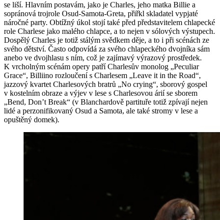
se liší. Hlavním postavám, jako je Charles, jeho matka Billie a
sopránová trojrole Osud-Samota-Greta, přiřkl skladatel vypjaté
náročné party. Obtížný úkol stojí také před představitelem chlapecké
role Charlese jako malého chlapce, a to nejen v sólových výstupech.
Dospělý Charles je totiž stálým svědkem děje, a to i při scénách ze
svého dětství. Často odpovídá za svého chlapeckého dvojníka sám
anebo ve dvojhlasu s ním, což je zajímavý výrazový prostředek.
K vrcholným scénám opery patří Charlesův monolog „Peculiar
Grace“, Billiino rozloučení s Charlesem „Leave it in the Road“,
jazzový kvartet Charlesových bratrů „No crying“, sborový gospel
v kostelním obraze a výjev v lese s Charlesovou árií se sborem
„Bend, Don’t Break“ (v Blanchardově partituře totiž zpívají nejen
lidé a perzonifikovaný Osud a Samota, ale také stromy v lese a
opuštěný domek).