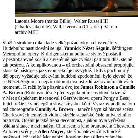
Latonia Moore (matka Billie), Walter Russell III
(Charles jako dítě), Will Liverman (Chsarles) © foto
archiv MET
Složitá struktura díla klade velké požadavky na inscenátory.
Hudebního nastudování se ujal
Yannick Nézet-Séguin
, šéfdirigent
Metropolitní opery. K dirigentskému pultu se stylově postavil
v pestrobarevné košili a suverénně pak zvládal partituru díla, stejně
tak pestrou. A komplikovanou – už orchestrální obsazení propojující
klasické nástroje s jazzovou sekcí je nezvyklé. I když pochmurný
děj opery vyžaduje adekvátní hudební zpodobnění, bylo zjevné, že
se Nézet-Séguin co nejvíc oblomit drsnost zdůrazňováním citových
momentů. K režii byla přizvána dvojice
James Robinson
a
Camille
A. Brown
(Robinson těsně před vypuknutím covidové krize už
v Met s úspěchem inscenoval i Gershwinovu operu Porgy a Bess).
Jejich režie je v nejlepším slova smyslu akční. Výrazný podíl na tom
má choreografie
Camilly A. Brown
– tanečně vyniká hlavně scéna
Charlesových temných vidin a skvělé stepařské číslo univerzitního
bratrstva. Ocenit je také třeba decentnost, s jakou byla vyřešena
ošidná situace mezi malým Charlesem a jeho bratrancem Chesterem.
Autorem scény je
Allen Moyer
, kterýbohatěvyužiltechnické
možnosti, jež jeviště Met nabízí, kostýmy jsou dílem známého