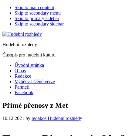
Skip to main content
Skip to secondary menu
Skip to primary sidebar
Skip to secondary sidebar
Hudební rozhledy
Časopis pro hudební kuturu
Úvodní stránka
O nás
Redakce
Výběr z tištěné verze
Partneři
Facebook
Přímé přenosy z Met
10.12.2021
by
redakce Hudební rozhledy