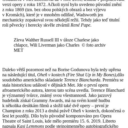
verzi opery z roku 1872. Ačkoli nyní bylo uvedeno původní znění
z roku 1869 (tzn. bez obou polských obrazů a bez výjevu
v Kromách), které je v mnohém odlišné, Wadsworth jen
mechanicky zopakoval svou někdejší režii. Tehdy jako teď titulní
roli pěvecky i herecky skvěle ztvárnil
René Pape
.
Zleva Walther Russell III v úloze Charlese jako
chlapce, Wili Liverman jako Charles © foto archiv
MET
Daleko větší pozornost než na Borise Godunova byla tedy upřena
na následující titul,
Oheň v kostech (Fire Shut Up in My Bones)
,dílo
soudobého amerického skladatele
Terence Blancharda
. Premiéra se
stala historickou událostí v dějinách Met. Jde o první operu
afroamerického autora, kterou tato scéna uvedla. Terence Blanchard
je významný tvůrce, známý svou všestranností. Jako jazzový
hudebník získal Grammy Awards, má na svém kontě hudbu
k několika desítkám filmů a složil také dvě opery – první je
Champion z roku 2013 a druhá právě Oheň v kostech, dokončená o
šest let později. Dílo bylo původně komponováno pro Opera
Theatre of Saint Louis, kde mělo premiéru 15. 6. 2019. Libreto
napsala
Kasi Lemmons
podle stejnojmenného autobiografického