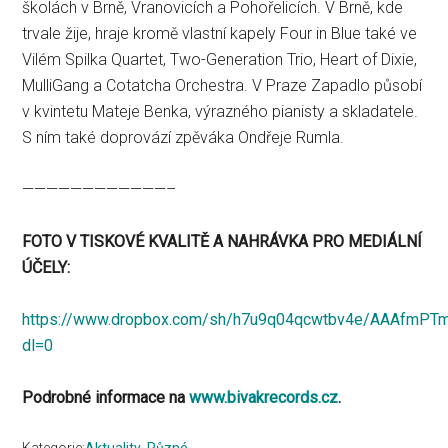
školách v Brně, Vranovicích a Pohořelicích. V Brně, kde
trvale žije, hraje kromě vlastní kapely Four in Blue také ve
Vilém Spilka Quartet, Two-Generation Trio, Heart of Dixie,
MulliGang a Cotatcha Orchestra. V Praze Zapadlo působí
v kvintetu Mateje Benka, výrazného pianisty a skladatele.
S ním také doprovází zpěváka Ondřeje Rumla.
————————————–
FOTO V TISKOVÉ KVALITĚ A NAHRÁVKA PRO MEDIÁLNÍ
ÚČELY:
https://www.dropbox.com/sh/h7u9q04qcwtbv4e/AAAfmPTm
dl=0
Podrobné informace na
www.bivakrecords.cz
.