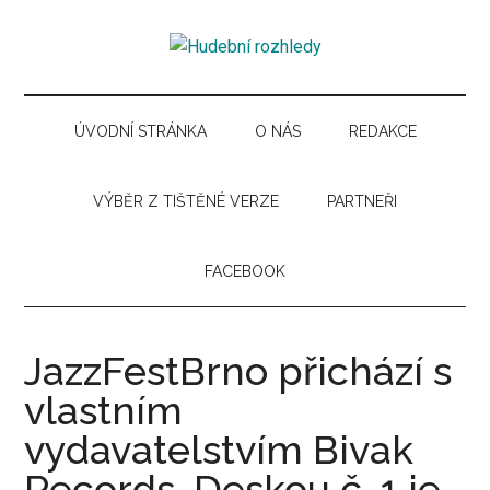
Skip
Skip
Skip
Skip
to
to
to
to
Hudební
main
secondary
primary
secondary
Časopis
content
menu
sidebar
sidebar
pro
rozhledy
hudební
ÚVODNÍ STRÁNKA
O NÁS
REDAKCE
kuturu
VÝBĚR Z TIŠTĚNÉ VERZE
PARTNEŘI
FACEBOOK
JazzFestBrno přichází s
vlastním
vydavatelstvím Bivak
Records. Deskou č. 1 je