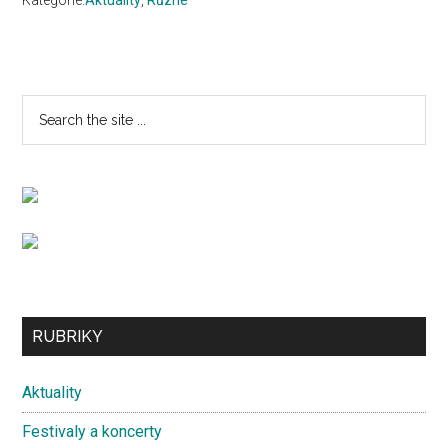
Kategorie:
Aktuality
,
Různé
Primary
Search
the
Sidebar
site
...
Secondary
RUBRIKY
Sidebar
Aktuality
Festivaly a koncerty