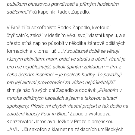
publikum bluesovou pravdivostí a přímým hudebním
sdělením,“
říká kapelník Radek Zapadlo.
V Brně žijící saxofonista Radek Zapadlo, kvetoucí
čtyřicátník, založil v ideálním věku svoji vlastní kapelu, ale
přesto stíhá naplno působit v několika žánrově odlišných
formacích a k tomu i učit.
„V současné době se věnuji
různým aktivitám: hraní, práci ve studiu a učení. Hraní je
pro mě nejdůležitější, ačkoli úplným základem – tím, z
čeho čerpám inspiraci – je poslech hudby. To považuji
pro její aktivní provozování za vůbec nejdůležitější,“
shrnuje náplň svých dní Zapadlo a dodává:
„Působím v
mnoha odlišných kapelách a jsem s takovou situací
spokojený. Přesto mi chyběl vlastní projekt a tak došlo na
založení kapely Four in Blue.“
Zapadlo vystudoval
Konzervatoř Jaroslava Ježka v Praze a brněnskou
JAMU. Učí saxofon a klarinet na základních uměleckých