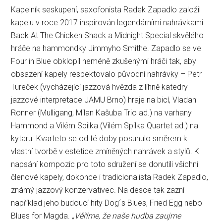
Kapelník seskupení, saxofonista Radek Zapadlo založil
kapelu v roce 2017 inspirován legendárními nahrávkami
Back At The Chicken Shack a Midnight Special skvělého
hráče na hammondky Jimmyho Smithe. Zapadlo se ve
Four in Blue obklopil neméně zkušenými hráči tak, aby
obsazení kapely respektovalo původní nahrávky – Petr
Tureček (vycházející jazzová hvězda z líhně katedry
jazzové interpretace JAMU Brno) hraje na bicí, Vladan
Ronner (Mulligang, Milan Kašuba Trio ad.) na varhany
Hammond a Vilém Spilka (Vilém Spilka Quartet ad.) na
kytaru. Kvarteto se od té doby posunulo směrem k
vlastní tvorbě v estetice zmíněných nahrávek a stylů. K
napsání kompozic pro toto sdružení se donutili všichni
členové kapely, dokonce i tradicionalista Radek Zapadlo,
známý jazzový konzervativec. Na desce tak zazní
například jeho budoucí hity Dog´s Blues, Fried Egg nebo
Blues for Magda.
„Věříme, že naše hudba zaujme