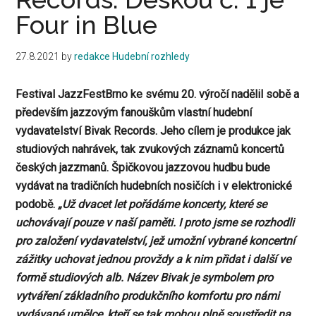
Four in Blue
27.8.2021
by
redakce Hudební rozhledy
Festival JazzFestBrno ke svému 20. výročí nadělil sobě a
především jazzovým fanouškům vlastní hudební
vydavatelství Bivak Records. Jeho cílem je produkce jak
studiových nahrávek, tak zvukových záznamů koncertů
českých jazzmanů. Špičkovou jazzovou hudbu bude
vydávat na tradičních hudebních nosičích i v elektronické
podobě.
„Už dvacet let pořádáme koncerty, které se
uchovávají pouze v naší paměti. I proto jsme se rozhodli
pro založení vydavatelství, jež umožní vybrané koncertní
zážitky uchovat jednou provždy a k nim přidat i další ve
formě studiových alb. Název Bivak je symbolem pro
vytváření základního produkčního komfortu pro námi
vydávané umělce, kteří se tak mohou plně soustředit na