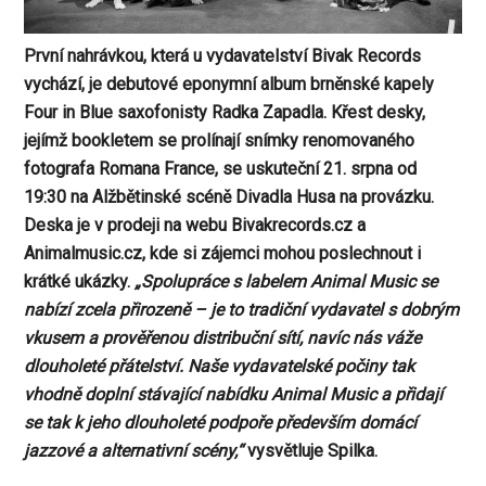
První nahrávkou, která u vydavatelství Bivak Records
vychází, je debutové eponymní album brněnské kapely
Four in Blue saxofonisty Radka Zapadla. Křest desky,
jejímž bookletem se prolínají snímky renomovaného
fotografa Romana France, se uskuteční 21. srpna od
19:30 na Alžbětinské scéně Divadla Husa na provázku.
Deska je v prodeji na webu Bivakrecords.cz a
Animalmusic.cz, kde si zájemci mohou poslechnout i
krátké ukázky.
„Spolupráce s labelem Animal Music se
nabízí zcela přirozeně – je to tradiční vydavatel s dobrým
vkusem a prověřenou distribuční sítí, navíc nás váže
dlouholeté přátelství. Naše vydavatelské počiny tak
vhodně doplní stávající nabídku Animal Music a přidají
se tak k jeho dlouholeté podpoře především domácí
jazzové a alternativní scény,“
vysvětluje Spilka.