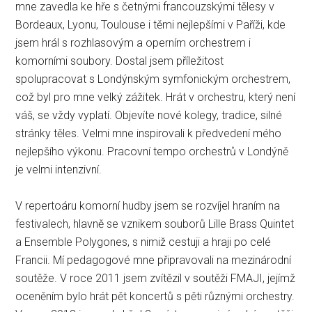
mne zavedla ke hře s četnými francouzskými tělesy v
Bordeaux, Lyonu, Toulouse i těmi nejlepšími v Paříži, kde
jsem hrál s rozhlasovým a operním orchestrem i
komorními soubory. Dostal jsem příležitost
spolupracovat s Londýnským symfonickým orchestrem,
což byl pro mne velký zážitek. Hrát v orchestru, který není
váš, se vždy vyplatí. Objevíte nové kolegy, tradice, silné
stránky těles. Velmi mne inspirovali k předvedení mého
nejlepšího výkonu. Pracovní tempo orchestrů v Londýně
je velmi intenzivní.
V repertoáru komorní hudby jsem se rozvíjel hraním na
festivalech, hlavně se vznikem souborů Lille Brass Quintet
a Ensemble Polygones, s nimiž cestuji a hraji po celé
Francii. Mí pedagogové mne připravovali na mezinárodní
soutěže. V roce 2011 jsem zvítězil v soutěži FMAJI, jejímž
oceněním bylo hrát pět koncertů s pěti různými orchestry.