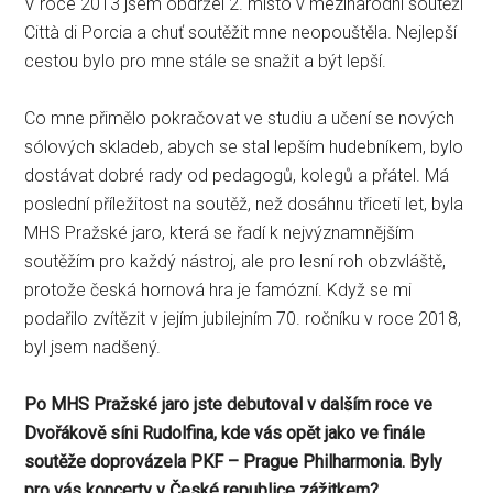
V roce 2013 jsem obdržel 2. místo v mezinárodní soutěži
Città di Porcia a chuť soutěžit mne neopouštěla. Nejlepší
cestou bylo pro mne stále se snažit a být lepší.
Co mne přimělo pokračovat ve studiu a učení se nových
sólových skladeb, abych se stal lepším hudebníkem, bylo
dostávat dobré rady od pedagogů, kolegů a přátel. Má
poslední příležitost na soutěž, než dosáhnu třiceti let, byla
MHS Pražské jaro, která se řadí k nejvýznamnějším
soutěžím pro každý nástroj, ale pro lesní roh obzvláště,
protože česká hornová hra je famózní. Když se mi
podařilo zvítězit v jejím jubilejním 70. ročníku v roce 2018,
byl jsem nadšený.
Po MHS Pražské jaro jste debutoval v dalším roce ve
Dvořákově síni Rudolfina, kde vás opět jako ve finále
soutěže doprovázela PKF – Prague Philharmonia. Byly
pro vás koncerty v České republice zážitkem?