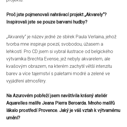
Proč jste pojmenovali nahrávací projekt „Akvarely“?
Inspirovali jste se pouze barvami hudby?
„Akvarely“ je název jedné ze sbírek Paula Verlaina, jehož
tvorba mne inspiruje poezií, svobodou, úžasem a
lehkostí. Pro CD jsem si vybral ilustrace od belgického
výtvarníka Brechta Evense, jež nebyly akvarelem, ale
kvašovým obrazem, na kterém zachytil větší intenzitu
barev a více tajemství s paletami modré a zelené ve
vyjádření atmosféry.
Na Azurovém pobřeží jsem navštívila krásný ateliér
Aquarelles malíře Jeana Pierra Beroarda. Mnoho malířů
lákalo prostředí Provence. Jaký je váš vztah k výtvarnému
umění?