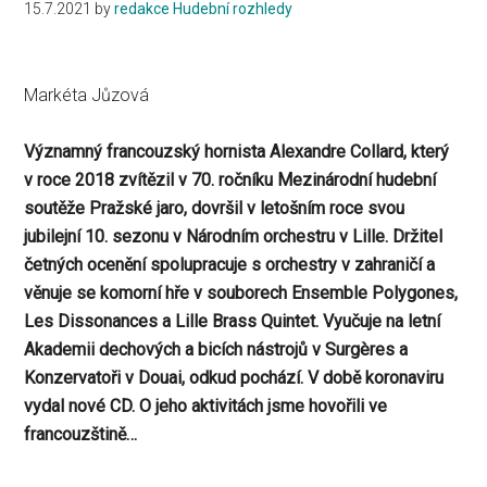
15.7.2021
by
redakce Hudební rozhledy
Markéta Jůzová
Významný francouzský hornista Alexandre Collard, který
v roce 2018 zvítězil v 70. ročníku Mezinárodní hudební
soutěže Pražské jaro, dovršil v letošním roce svou
jubilejní 10. sezonu v Národním orchestru v Lille. Držitel
četných ocenění spolupracuje s orchestry v zahraničí a
věnuje se komorní hře v souborech Ensemble Polygones,
Les Dissonances a Lille Brass Quintet. Vyučuje na letní
Akademii dechových a bicích nástrojů v Surgères a
Konzervatoři v Douai, odkud pochází. V době koronaviru
vydal nové CD. O jeho aktivitách jsme hovořili ve
francouzštině…