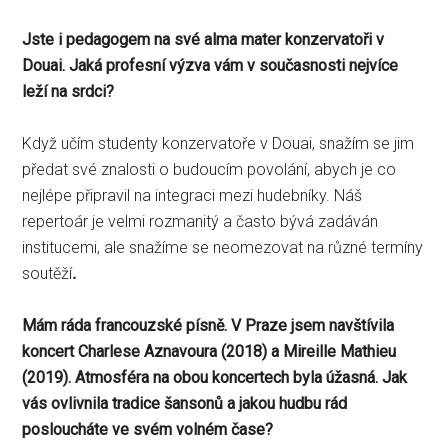
Jste i pedagogem na své alma mater konzervatoři v
Douai. Jaká profesní výzva vám v současnosti nejvíce
leží na srdci?
Když učím studenty konzervatoře v Douai, snažím se jim
předat své znalosti o budoucím povolání, abych je co
nejlépe připravil na integraci mezi hudebníky. Náš
repertoár je velmi rozmanitý a často bývá zadáván
institucemi, ale snažíme se neomezovat na různé termíny
soutěží
.
Mám ráda francouzské písně. V Praze jsem navštívila
koncert Charlese Aznavoura (2018) a Mireille Mathieu
(2019). Atmosféra na obou koncertech byla úžasná. Jak
vás ovlivnila tradice šansonů a jakou hudbu rád
posloucháte ve svém volném čase?