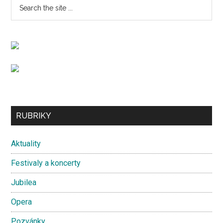
Primary
Search
the
Sidebar
site
...
Secondary
RUBRIKY
Sidebar
Aktuality
Festivaly a koncerty
Jubilea
Opera
Pozvánky