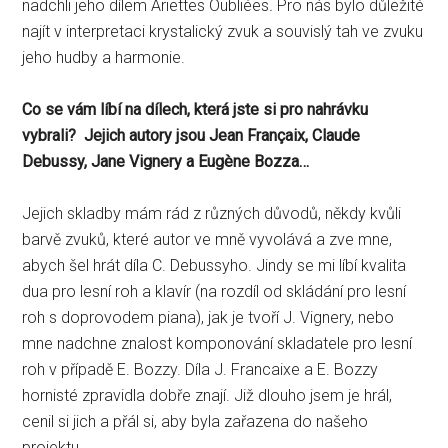
nadchli jeho dílem Ariettes Oubliées
.
Pro nás bylo důležité
najít v interpretaci krystalický zvuk a souvislý tah ve zvuku
jeho hudby a harmonie.
Co se vám líbí na dílech, která jste si pro nahrávku
vybrali? Jejich autory jsou Jean Françaix, Claude
Debussy, Jane Vignery a Eugène Bozza…
Jejich skladby mám rád z různých důvodů, někdy kvůli
barvě zvuků, které autor ve mně vyvolává a zve mne,
abych šel hrát díla C. Debussyho. Jindy se mi líbí kvalita
dua pro lesní roh a klavír (na rozdíl od skládání pro lesní
roh s doprovodem piana), jak je tvoří J. Vignery, nebo
mne nadchne znalost komponování skladatele pro lesní
roh v případě E. Bozzy. Díla J. Francaixe a E. Bozzy
hornisté zpravidla dobře znají. Již dlouho jsem je hrál,
cenil si jich a přál si, aby byla zařazena do našeho
projektu.