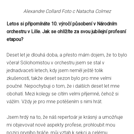
Alexandre Collard Foto c Natacha Colmez
Letos si připomínáte 10. výročí působení v Národním
orchestru v Lille. Jak se ohlížíte za svou jubilejní profesní
etapou?
Deset let je dlouhá doba, a přesto mám dojem, že to bylo
včera! Sólohornistou v orchestru jsem se stal v
jednadvaceti letech, kdy jsem neměl ještě tolik
zkušeností, takže deset sezon bylo pro mne velmi
poučné. Nepochybuji o tom, že i dalších deset let mne
obohatí. Mezi kolegy se cítím velmi příjemně, čehož si
vážím. Vždy je pro mne potěšením s nimi hrát.
Jsem hrdý na to, že náš repertoár je krásný a umožňuje
mi objevovat nové aspekty profese, prohloubit mou
pozici prvního hráče, můj vztah k sekci a celému