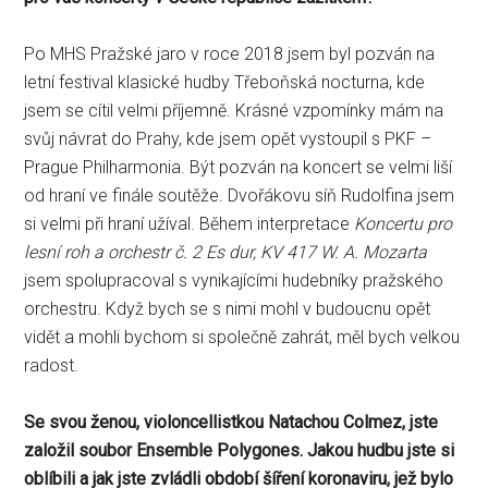
Po MHS Pražské jaro v roce 2018 jsem byl pozván na
letní festival klasické hudby Třeboňská nocturna, kde
jsem se cítil velmi příjemně. Krásné vzpomínky mám na
svůj návrat do Prahy, kde jsem opět vystoupil s PKF –
Prague Philharmonia. Být pozván na koncert se velmi liší
od hraní ve finále soutěže. Dvořákovu síň Rudolfina jsem
si velmi při hraní užíval. Během interpretace
Koncertu pro
lesní roh a orchestr č. 2 Es dur, KV 417 W. A. Mozarta
jsem spolupracoval s vynikajícími hudebníky pražského
orchestru. Když bych se s nimi mohl v budoucnu opět
vidět a mohli bychom si společně zahrát, měl bych velkou
radost.
Se svou ženou, violoncellistkou Natachou Colmez, jste
založil soubor Ensemble Polygones. Jakou hudbu jste si
oblíbili a jak jste zvládli období šíření koronaviru, jež bylo