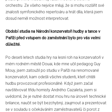
orchestru. Ze všeho nejvíce miluji, že si mohu rozšířit své
znalosti symfonického repertoáru a hrát díla, která jsem
dosud neměl možnost interpretovat.
Období studia na Národní konzervatoři hudby a tance v
Paříži před vstupem do zaměstnání bylo pro vás velmi
důležité.
Po deseti letech studia hry na lesní roh na konzervatoři v
mém rodném městě Douai, kde mne učil pedagog Guy
Mouy, jsem zatoužil po studiu v Paříži na renomované
konzervatoři, kam odešli všichni studenti, kteří chtěli
hudbu provozovat profesionálně. Když jsem začal
navštěvovat třídu hornisty Andrého Cazaleta, jsem si
uvědomil, že je nutné dostat mou hru na úroveň technické
brilance, naučit se být bezchybný, zaujmout a prezentovat
se v souladu s očekáváním zaměstnavatelů či porot z