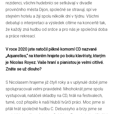
rezidenci, všichni hudebníci se setkávají v divadle
provinčního města Dijon, společně se stravují, spí ve
stejném hotelu a žijí spolu několik dní v týdnu. Všichni
debatují o interpretaci a výsledek cítíme na koncertě tak,
že každý zná hudbu od srdce a pro nás je společná doba
a práce rekreací.
V roce 2020 jste natočil pěkné komorní CD nazvané
„Aquarelles,“ na kterém hrajete po boku klavíristy, kterým
je Nicolas Royez. Vaše hraní s pianistou je velmi citlivé.
Znáte se už dlouho?
S Nicolasem hrajeme již čtyři roky a v uplynulé době jsme
spolupracovali velmi pravidelně. Mnohokrát jsme spolu
vystupovali, natáčeli skladby na CD, hráli na festivalech,
turné, což přispělo k naší hlubší tvůrčí práci. Moc jsme si
přáli hrát společně hudbu C. Debussyho a brzy jsme se