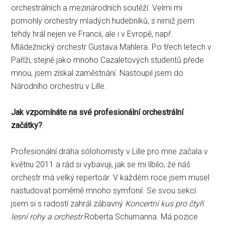
orchestrálních a mezinárodních soutěží. Velmi mi
pomohly orchestry mladých hudebníků, s nimiž jsem
tehdy hrál nejen ve Francii, ale i v Evropě, např.
Mládežnický orchestr Gustava Mahlera. Po třech letech v
Paříži, stejně jako mnoho Cazaletových studentů přede
mnou, jsem získal zaměstnání. Nastoupil jsem do
Národního orchestru v Lille.
Jak vzpomínáte na své profesionální orchestrální
začátky?
Profesionální dráha sólohornisty v Lille pro mne začala v
květnu 2011 a rád si vybavuji, jak se mi líbilo, že náš
orchestr má velký repertoár. V každém roce jsem musel
nastudovat poměrně mnoho symfonií. Se svou sekcí
jsem si s radostí zahrál zábavný
Koncertní kus pro čtyři
lesní rohy a orchestr
Roberta Schumanna. Má pozice