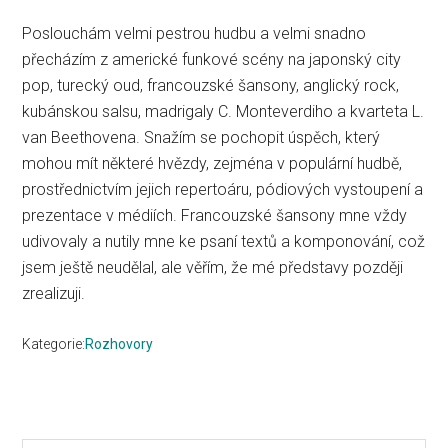
Poslouchám velmi pestrou hudbu a velmi snadno
přecházím z americké funkové scény na japonský city
pop, turecký oud, francouzské šansony, anglický rock,
kubánskou salsu, madrigaly C. Monteverdiho a kvarteta L.
van Beethovena. Snažím se pochopit úspěch, který
mohou mít některé hvězdy, zejména v populární hudbě,
prostřednictvím jejich repertoáru, pódiových vystoupení a
prezentace v médiích. Francouzské šansony mne vždy
udivovaly a nutily mne ke psaní textů a komponování, což
jsem ještě neudělal, ale věřím, že mé představy později
zrealizuji.
Kategorie:
Rozhovory