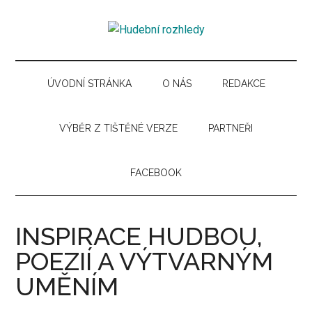
Skip
Skip
Skip
Skip
to
to
to
to
Hudební
main
secondary
primary
secondary
Časopis
content
menu
sidebar
sidebar
pro
rozhledy
hudební
ÚVODNÍ STRÁNKA
O NÁS
REDAKCE
kuturu
VÝBĚR Z TIŠTĚNÉ VERZE
PARTNEŘI
FACEBOOK
INSPIRACE HUDBOU,
POEZIÍ A VÝTVARNÝM
UMĚNÍM