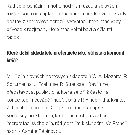
Rád se procházím mnoho hodin v muzeu a ve svých
myšlenkách cestuji krajinomalbami a představuji si životy
postav z žánrových obrazů. Výtvarné umění mne vždy
přivede k rozjímání, které mne velmi baví a dělá mi
radost.
Které další skladatele preferujete jako sólista a komorní
hráč?
Miluji díla slavných hornových skladatelů W. A. Mozarta, R.
Schumanna, J. Brahmse, R. Strausse… Baví mne
představovat publiku díla, která se příliš často na
koncertech neuvádějí, např. sonáty P. Hindemitha, kvintet
Z. Fibicha nebo trio G. Ligetiho. Rád pracuji se
současnými skladateli, kteří mne mohou vést při
interpretaci svého díla, rád jsem jim k službám. Ve Francii
např. s Camille Pépinovou.