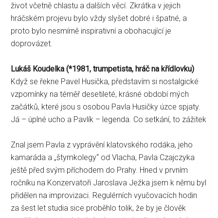
život včetně chlastu a dalších věcí. Zkrátka v jejich
hráčském projevu bylo vždy slyšet dobré i špatné, a
proto bylo nesmírně inspirativní a obohacující je
doprovázet.
Lukáš Koudelka
(
*
1981, trumpetista, hráč na křídlovku)
Když se řekne Pavel Husička, představím si nostalgické
vzpomínky na téměř desetileté, krásné období mých
začátků, které jsou s osobou Pavla Husičky úzce spjaty.
Já – úplné ucho a Pavlík – legenda. Co setkání, to zážitek
Znal jsem Pavla z vyprávění klatovského rodáka, jeho
kamaráda a „štymkolegy“ od Vlacha, Pavla Czajczyka
ještě před svým příchodem do Prahy. Hned v prvním
ročníku na Konzervatoři Jaroslava Ježka jsem k němu byl
přidělen na improvizaci. Regulérních vyučovacích hodin
za šest let studia sice proběhlo tolik, že by je člověk