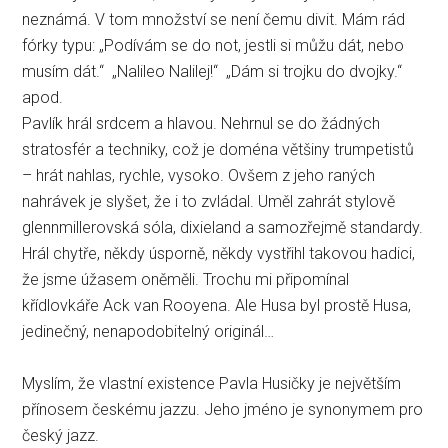
neznámá. V tom množství se není čemu divit. Mám rád
fórky typu: „Podívám se do not, jestli si můžu dát, nebo
musím dát.“ „Nalileo Nalilej!“ „Dám si trojku do dvojky.“
apod.
Pavlík hrál srdcem a hlavou. Nehrnul se do žádných
stratosfér a techniky, což je doména většiny trumpetistů
– hrát nahlas, rychle, vysoko. Ovšem z jeho raných
nahrávek je slyšet, že i to zvládal. Uměl zahrát stylově
glennmillerovská sóla, dixieland a samozřejmě standardy.
Hrál chytře, někdy úsporně, někdy vystřihl takovou hadici,
že jsme úžasem oněměli. Trochu mi připomínal
křídlovkáře Ack van Rooyena. Ale Husa byl prostě Husa,
jedinečný, nenapodobitelný originál…
Myslím, že vlastní existence Pavla Husičky je největším
přínosem českému jazzu. Jeho jméno je synonymem pro
český jazz.