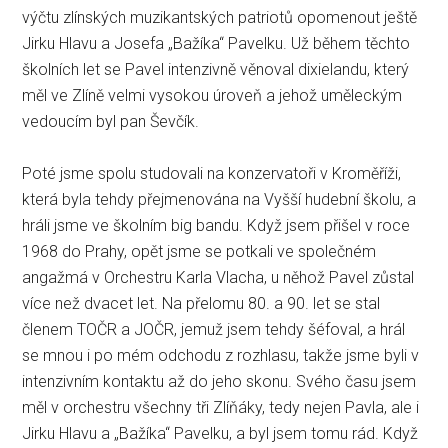
výčtu zlínských muzikantských patriotů opomenout ještě
Jirku Hlavu a Josefa „Bažíka“ Pavelku. Už během těchto
školních let se Pavel intenzivně věnoval dixielandu, který
měl ve Zlíně velmi vysokou úroveň a jehož uměleckým
vedoucím byl pan Ševčík.
Poté jsme spolu studovali na konzervatoři v Kroměříži,
která byla tehdy přejmenována na Vyšší hudební školu, a
hráli jsme ve školním big bandu. Když jsem přišel v roce
1968 do Prahy, opět jsme se potkali ve společném
angažmá v Orchestru Karla Vlacha, u něhož Pavel zůstal
více než dvacet let. Na přelomu 80. a 90. let se stal
členem TOČR a JOČR, jemuž jsem tehdy šéfoval, a hrál
se mnou i po mém odchodu z rozhlasu, takže jsme byli v
intenzivním kontaktu až do jeho skonu. Svého času jsem
měl v orchestru všechny tři Zlíňáky, tedy nejen Pavla, ale i
Jirku Hlavu a „Bažíka“ Pavelku, a byl jsem tomu rád. Když