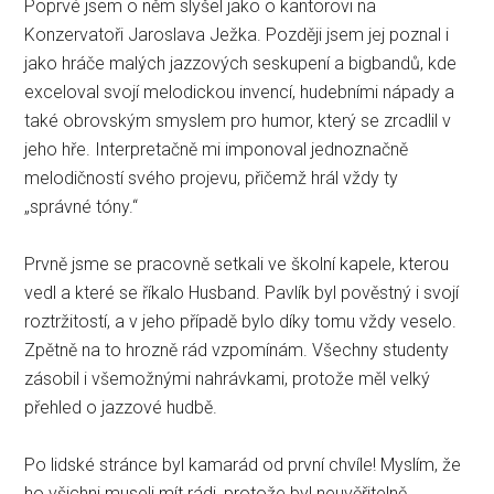
Poprvé jsem o něm slyšel jako o kantorovi na
Konzervatoři Jaroslava Ježka. Později jsem jej poznal i
jako hráče malých jazzových seskupení a bigbandů, kde
exceloval svojí melodickou invencí, hudebními nápady a
také obrovským smyslem pro humor, který se zrcadlil v
jeho hře. Interpretačně mi imponoval jednoznačně
melodičností svého projevu, přičemž hrál vždy ty
„správné tóny.“
Prvně jsme se pracovně setkali ve školní kapele, kterou
vedl a které se říkalo Husband. Pavlík byl pověstný i svojí
roztržitostí, a v jeho případě bylo díky tomu vždy veselo.
Zpětně na to hrozně rád vzpomínám. Všechny studenty
zásobil i všemožnými nahrávkami, protože měl velký
přehled o jazzové hudbě.
Po lidské stránce byl kamarád od první chvíle! Myslím, že
ho všichni museli mít rádi, protože byl neuvěřitelně