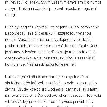
mi nevadí. To já taky. Svým úžasným smyslem pro humor
a svými hláškami dokázal popravit jakoukoliv negativní
energii.
Husa byl originál! Největší. Stejně jako Džuso Baroš nebo
Laco Déczi. Tihle tři cestičku k jazzu tolik umetenou
neměli. Museli si ji maximálně vyšlápnout v tehdejších
podmínkách, ale zase se jim to vrátilo v originalitě. Dnes
je situace v lecčem snadnější, existuje mnoho tutoriálů,
dostupných škol a hlavně nahrávek. O to je zase větší
konkurence. Naši předchůdci tohle neměli.
Pavlův největší přínos českému jazzu bych viděl ve
skutečnosti, že hrál velice aktivně po celou dobu svého
života. Všude, kde to šlo! Dodnes si pamatuji, jak s námi
jamoval v šatně na Československém jazzovém festivalu
v Přerově. My jsme tenkrát dohráli, Husa přinesl láhev