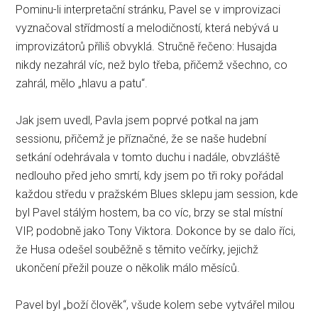
Pominu-li interpretační stránku, Pavel se v improvizaci
vyznačoval střídmostí a melodičností, která nebývá u
improvizátorů příliš obvyklá. Stručně řečeno: Husajda
nikdy nezahrál víc, než bylo třeba, přičemž všechno, co
zahrál, mělo „hlavu a patu“.
Jak jsem uvedl, Pavla jsem poprvé potkal na jam
sessionu, přičemž je příznačné, že se naše hudební
setkání odehrávala v tomto duchu i nadále, obvzláště
nedlouho před jeho smrtí, kdy jsem po tři roky pořádal
každou středu v pražském Blues sklepu jam session, kde
byl Pavel stálým hostem, ba co víc, brzy se stal místní
VIP, podobně jako Tony Viktora. Dokonce by se dalo říci,
že Husa odešel souběžně s těmito večírky, jejichž
ukončení přežil pouze o několik málo měsíců.
Pavel byl „boží člověk“, všude kolem sebe vytvářel milou