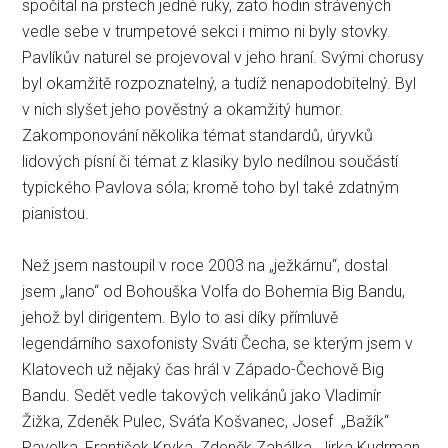
spočítal na prstech jedné ruky, zato hodin strávených
vedle sebe v trumpetové sekci i mimo ni byly stovky.
Pavlíkův naturel se projevoval v jeho hraní. Svými chorusy
byl okamžitě rozpoznatelný, a tudíž nenapodobitelný. Byl
v nich slyšet jeho pověstný a okamžitý humor.
Zakomponování několika témat standardů, úryvků
lidových písní či témat z klasiky bylo nedílnou součástí
typického Pavlova sóla; kromě toho byl také zdatným
pianistou.
Než jsem nastoupil v roce 2003 na „ježkárnu“, dostal
jsem „lano“ od Bohouška Volfa do Bohemia Big Bandu,
jehož byl dirigentem. Bylo to asi díky přímluvě
legendárního saxofonisty Sváti Čecha, se kterým jsem v
Klatovech už nějaký čas hrál v Západo-Čechově Big
Bandu. Sedět vedle takových velikánů jako Vladimír
Žižka, Zdeněk Pulec, Sváťa Košvanec, Josef „Bažík“
Pavelka, František Kryka, Zdeněk Zahálka, Jirka Kudrman,