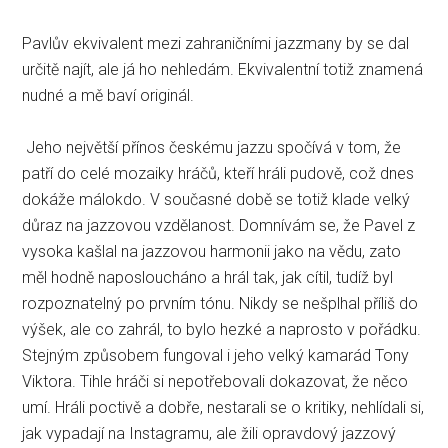
Pavlův ekvivalent mezi zahraničními jazzmany by se dal
určitě najít, ale já ho nehledám. Ekvivalentní totiž znamená
nudné a mě baví originál.
Jeho největší přínos českému jazzu spočívá v tom, že
patří do celé mozaiky hráčů, kteří hráli pudově, což dnes
dokáže málokdo. V současné době se totiž klade velký
důraz na jazzovou vzdělanost. Domnívám se, že Pavel z
vysoka kašlal na jazzovou harmonii jako na vědu, zato
měl hodně naposloucháno a hrál tak, jak cítil, tudíž byl
rozpoznatelný po prvním tónu. Nikdy se nešplhal příliš do
výšek, ale co zahrál, to bylo hezké a naprosto v pořádku.
Stejným způsobem fungoval i jeho velký kamarád Tony
Viktora. Tihle hráči si nepotřebovali dokazovat, že něco
umí. Hráli poctivě a dobře, nestarali se o kritiky, nehlídali si,
jak vypadají na Instagramu, ale žili opravdový jazzový