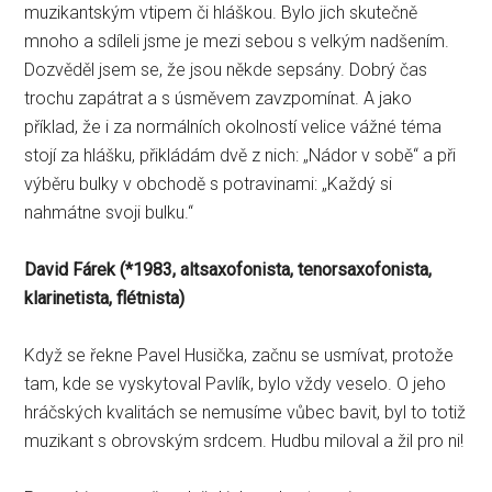
muzikantským vtipem či hláškou. Bylo jich skutečně
mnoho a sdíleli jsme je mezi sebou s velkým nadšením.
Dozvěděl jsem se, že jsou někde sepsány. Dobrý čas
trochu zapátrat a s úsměvem zavzpomínat. A jako
příklad, že i za normálních okolností velice vážné téma
stojí za hlášku, přikládám dvě z nich: „Nádor v sobě“ a při
výběru bulky v obchodě s potravinami: „Každý si
nahmátne svoji bulku.“
David Fárek (
*1983
, altsaxofonista, tenorsaxofonista,
klarinetista, flétnista)
Když se řekne Pavel Husička, začnu se usmívat, protože
tam, kde se vyskytoval Pavlík, bylo vždy veselo. O jeho
hráčských kvalitách se nemusíme vůbec bavit, byl to totiž
muzikant s obrovským srdcem. Hudbu miloval a žil pro ni!