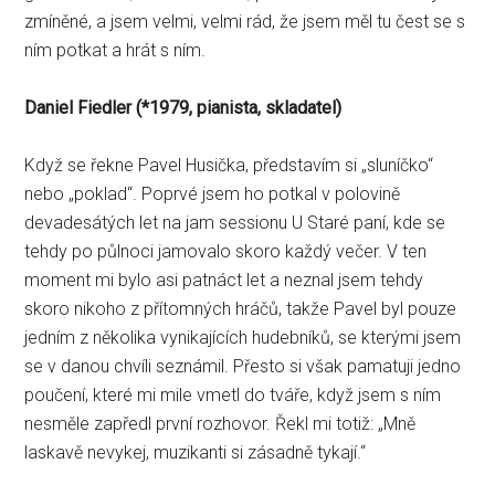
zmíněné, a jsem velmi, velmi rád, že jsem měl tu čest se s
ním potkat a hrát s ním.
Daniel Fiedler (
*1979, pianista, skladatel)
Když se řekne Pavel Husička, představím si „sluníčko“
nebo „poklad“. Poprvé jsem ho potkal v polovině
devadesátých let na jam sessionu U Staré paní, kde se
tehdy po půlnoci jamovalo skoro každý večer. V ten
moment mi bylo asi patnáct let a neznal jsem tehdy
skoro nikoho z přítomných hráčů, takže Pavel byl pouze
jedním z několika vynikajících hudebníků, se kterými jsem
se v danou chvíli seznámil. Přesto si však pamatuji jedno
poučení, které mi mile vmetl do tváře, když jsem s ním
nesměle zapředl první rozhovor. Řekl mi totiž: „Mně
laskavě nevykej, muzikanti si zásadně tykají.“