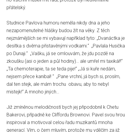
přátelský.
Studnice Pavlova humoru neměla nikdy dna a jeho
nezapomenutelné hlášky budou žít na věky. Z těch
nejznámějších se mi vybavují například tyto: „Dvanáctka je
desítka s dvěma přistavěnými vodkami.“ „Pavlala Husička
po Dunaji.“ „Vašku, já se omlouvám, že jdu pozdě na
zkoušku (asi o jeden a půl hodiny)… ale umřel mi taxikář!“
„Ta chemoterapie, ta se teda pije!“ „Já si kuře nedám,
nejsem přece kanibal! “ „Pane vrchní, já bych si, prosím,
dal ten stejk, ale mám trochu obavu, aby to nebyl
mistejk!“ A mnoho jiných…
Již zmíněnou melodičností bych jej připodobnil k Chetu
Bakerovi, případně ke Cliffordu Brownovi. Pavel svou hrou
inspiroval a motivoval celou řadu muzikantů mnoha
generací. Vím, o čem mluvím, protože mu vděčím za již