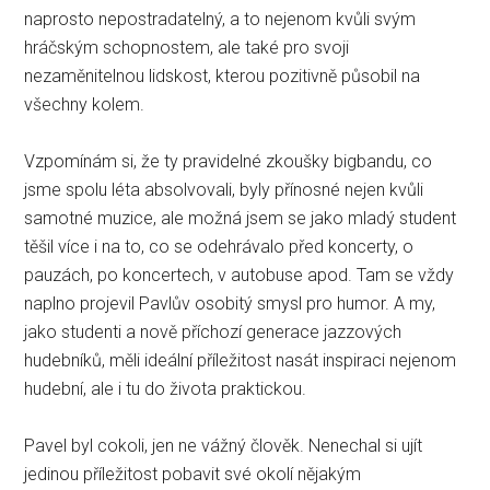
naprosto nepostradatelný, a to nejenom kvůli svým
hráčským schopnostem, ale také pro svoji
nezaměnitelnou lidskost, kterou pozitivně působil na
všechny kolem.
Vzpomínám si, že ty pravidelné zkoušky bigbandu, co
jsme spolu léta absolvovali, byly přínosné nejen kvůli
samotné muzice, ale možná jsem se jako mladý student
těšil více i na to, co se odehrávalo před koncerty, o
pauzách, po koncertech, v autobuse apod. Tam se vždy
naplno projevil Pavlův osobitý smysl pro humor. A my,
jako studenti a nově příchozí generace jazzových
hudebníků, měli ideální příležitost nasát inspiraci nejenom
hudební, ale i tu do života praktickou.
Pavel byl cokoli, jen ne vážný člověk. Nenechal si ujít
jedinou příležitost pobavit své okolí nějakým