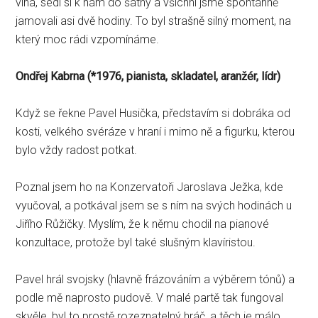
vína, sedl si k nám do šatny a všichni jsme spontánně
jamovali asi dvě hodiny. To byl strašně silný moment, na
který moc rádi vzpomínáme.
Ondřej Kabrna (
*
1976, pianista, skladatel, aranžér, lídr)
Když se řekne Pavel Husička, představím si dobráka od
kosti, velkého svéráze v hraní i mimo ně a figurku, kterou
bylo vždy radost potkat.
Poznal jsem ho na Konzervatoři Jaroslava Ježka, kde
vyučoval, a potkával jsem se s ním na svých hodinách u
Jiřího Růžičky. Myslím, že k němu chodil na pianové
konzultace, protože byl také slušným klavíristou.
Pavel hrál svojsky (hlavně frázováním a výběrem tónů) a
podle mě naprosto pudově. V malé partě tak fungoval
skvěle, byl to prostě rozeznatelný hráč, a těch je málo.