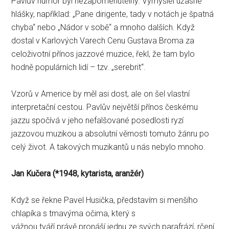
Pavlův humor byl nezapomenutelný. Vymýšlel úžasné
hlášky, například: „Pane dirigente, tady v notách je špatná
chyba“ nebo „Nádor v sobě“ a mnoho dalších. Když
dostal v Karlových Varech Cenu Gustava Broma za
celoživotní přínos jazzové muzice, řekl, že tam bylo
hodně populárních lidí – tzv. „serebrit“.
Vzorů v Americe by měl asi dost, ale on šel vlastní
interpretační cestou. Pavlův největší přínos českému
jazzu spočívá v jeho nefalšované posedlosti ryzí
jazzovou muzikou a absolutní věrnosti tomuto žánru po
celý život. A takových muzikantů u nás nebylo mnoho.
Jan Kučera (*1948, kytarista, aranžér)
Když se řekne Pavel Husička, představím si menšího
chlapíka s tmavýma očima, který s
vážnou tváří právě pronáší jednu ze svých parafrází, rčení