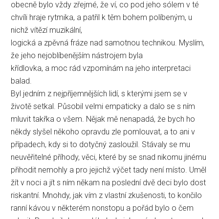
obecně bylo vždy zřejmé, že ví, co pod jeho sólem v té
chvíli hraje rytmika, a patřil k těm bohem políbeným, u
nichž vítězí muzikální,
logická a zpěvná fráze nad samotnou technikou. Myslím,
že jeho nejoblíbenějším nástrojem byla
křídlovka, a moc rád vzpomínám na jeho interpretaci
balad.
Byl jedním z nejpříjemnějších lidí, s kterými jsem se v
životě setkal. Působil velmi empaticky a dalo se s ním
mluvit takřka o všem. Nějak mě nenapadá, že bych ho
někdy slyšel někoho opravdu zle pomlouvat, a to ani v
případech, kdy si to dotyčný zasloužil. Stávaly se mu
neuvěřitelné příhody, věci, které by se snad nikomu jinému
přihodit nemohly a pro jejichž výčet tady není místo. Uměl
žít v noci a jít s ním někam na poslední dvě deci bylo dost
riskantní. Mnohdy, jak vím z vlastní zkušenosti, to končilo
ranní kávou v některém nonstopu a pořád bylo o čem