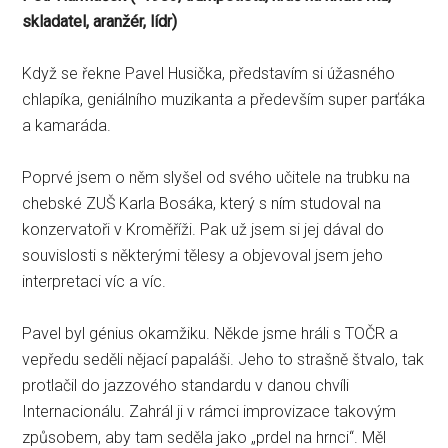
skladatel, aranžér, lídr)
Když se řekne Pavel Husička, představím si úžasného
chlapíka, geniálního muzikanta a především super parťáka
a kamaráda.
Poprvé jsem o něm slyšel od svého učitele na trubku na
chebské ZUŠ Karla Bosáka, který s ním studoval na
konzervatoři v Kroměříži. Pak už jsem si jej dával do
souvislosti s některými tělesy a objevoval jsem jeho
interpretaci víc a víc.
Pavel byl génius okamžiku. Někde jsme hráli s TOČR a
vepředu seděli nějací papaláši. Jeho to strašně štvalo, tak
protlačil do jazzového standardu v danou chvíli
Internacionálu. Zahrál ji v rámci improvizace takovým
způsobem, aby tam seděla jako „prdel na hrnci“. Měl