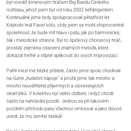
byl rovněž kmenovým hráčem Big Bandu Českého
rozhlasu, jehož jsem byl od roku 2002 šéfdirigentem.
Kontinuálně jsme tedy spolupracovali pětatřicet let.
Kdykoliv hrál Pavel sólo, vždy jsem se mohl stoprocentně
spolehnout, že bude mít hlavu i patu, jak po harmonické,
tak i melodické stránce. Byl to špičkový chorusový hráč,
proslulý zejména citacemi známých melodií, které
dokázal trefně a vtipně aplikovat do svých improvizací.
Patřil mezi mé blízké přátele, často jsme spolu chodívali
na různé „hudební nápoje“ a prožili jsme tak mnoho a
mnoho neuvěřitelně příjemných a obveselujících
okamžiků. V kolektivu byl velmi oblíben, i když chodil
často na nahrávání pozdě. Jednou se při takovém
pozdním příchodu panu Vlachovi omlouval a jako důvod
uvedl, že mu zemřel taxikář.