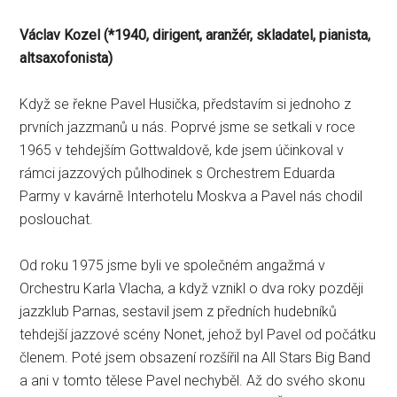
Václav Kozel (
*1940, dirigent, aranžér, skladatel, pianista,
altsaxofonista)
Když se řekne Pavel Husička, představím si jednoho z
prvních jazzmanů u nás. Poprvé jsme se setkali v roce
1965 v tehdejším Gottwaldově, kde jsem účinkoval v
rámci jazzových půlhodinek s Orchestrem Eduarda
Parmy v kavárně Interhotelu Moskva a Pavel nás chodil
poslouchat.
Od roku 1975 jsme byli ve společném angažmá v
Orchestru Karla Vlacha, a když vznikl o dva roky později
jazzklub Parnas, sestavil jsem z předních hudebníků
tehdejší jazzové scény Nonet, jehož byl Pavel od počátku
členem. Poté jsem obsazení rozšířil na All Stars Big Band
a ani v tomto tělese Pavel nechyběl. Až do svého skonu