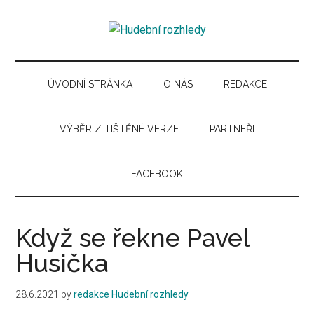
Skip
Skip
Skip
Skip
to
to
to
to
Hudební
main
secondary
primary
secondary
Časopis
content
menu
sidebar
sidebar
pro
rozhledy
hudební
ÚVODNÍ STRÁNKA
O NÁS
REDAKCE
kuturu
VÝBĚR Z TIŠTĚNÉ VERZE
PARTNEŘI
FACEBOOK
Když se řekne Pavel
Husička
28.6.2021
by
redakce Hudební rozhledy