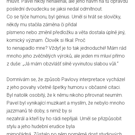
mluvit. Pavel nikdy nenaléhal, ale jeho návrh na tu opravdu
poslední dvoudecku se jaksi nedal odmítnout.
Co se týče humoru, byl génius. Uměl si hrát se slovíčky,
někdy mu stačila záměna či přidal
písmeno nebo změnil předložku a věta dostala úplně jiný,
komický význam. Člověk si říkal: Proč
to nenapadlo mne? Vždyť je to tak jednoduché! Mám rád
mnoho jeho zvěčnělých výroků, ale jeden mi mluví přímo
z duše: „Já mám obzvlášť silně vyvinutou slabou vůli.“
Domnívám se, že způsob Pavlovy interpretace vycházel
z jeho povahy včetně špetky humoru v občasné citaci.
Byl natolik osobitý, že k němu nikoho přirovnat neumím.
Pavel byl vynikající muzikant a myslím, že nebylo mnoho
jazzmanů té doby, s nimiž by si
nezahrál a kteří by ho rádi nepřijali. Uměl se přizpůsobit
stylu a jeho hudební erudice byla
mimořádná. Zůstalo po něm poměrně dost studiových