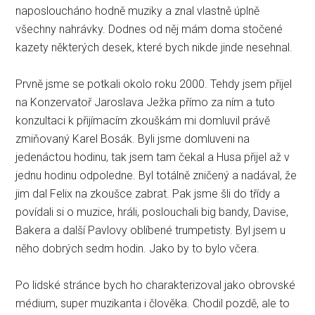
naposloucháno hodně muziky a znal vlastně úplně
všechny nahrávky. Dodnes od něj mám doma stočené
kazety některých desek, které bych nikde jinde nesehnal.
Prvně jsme se potkali okolo roku 2000. Tehdy jsem přijel
na Konzervatoř Jaroslava Ježka přímo za ním a tuto
konzultaci k přijímacím zkouškám mi domluvil právě
zmiňovaný Karel Bosák. Byli jsme domluveni na
jedenáctou hodinu, tak jsem tam čekal a Husa přijel až v
jednu hodinu odpoledne. Byl totálně zničený a nadával, že
jim dal Felix na zkoušce zabrat. Pak jsme šli do třídy a
povídali si o muzice, hráli, poslouchali big bandy, Davise,
Bakera a další Pavlovy oblíbené trumpetisty. Byl jsem u
něho dobrých sedm hodin. Jako by to bylo včera.
Po lidské stránce bych ho charakterizoval jako obrovské
médium, super muzikanta i člověka. Chodil pozdě, ale to