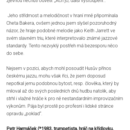
zjevnou nechutí odvětil: „Ach jo, další vystoupení… “
Jeho střídmost a melodičnost v hraní mně připomínala
Cheta Bakera, ovšem jednou jsem slyšel pozoruhodný
názor, že hraje podobné melodie jako Keith Jarrett ve
svém slavném triu, které interpretovalo známé jazzové
standardy. Tento nezvyklý postřeh má bezesporu něco
do sebe.
Nejsem v pozici, abych mohl posoudit Husův přínos
českému jazzu, mohu však říci, že jsem doposud
nepotkal jemu podobnou bytost, resp. člověka, který by
miloval až do svých posledních dnů hudbu natolik, aby
strhl i vlažné hráče k pro ně nestandardním improvizačním
výkonům. Pája byl prostě po profesní i lidské stránce
opravdu „poklad“.
Petr Harmáček (
*1983, trumpetista, hráč na křídlovku,