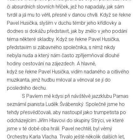
či absurdních slovních hříček, jež ho napadaly, jak sám
tvrdil a já mu to věřil, přesně v danou chvíli. Když se řekne
Pavel Husička, slyším v duchu témbr jeho křídlovky a
dodnes si dokážu představit, jak by znělo v jeho podání
téma některé skladby. Když se řekne Pavel Husička,
představím si zábavného společníka, s nímž nikdy
nebyla nuda a který nám často zpříjemňoval dlouhé
hodiny cestování na zájezdech. A hlavně,
když se řekne Pavel Husička, vidím nadaného a citlivého
muzikanta, jenž hudbu miloval a věnoval se jí do
posledního dechu.
S Pavlem mě kdysi při návštěvě jazzklubu Parnas
seznámil pianista Luděk Švábenský. Společně jsme ho
tehdy přesvědčovali, aby nastoupil jako trumpetista po
odcházejícím Jiřím Hlavovi do skupiny Strýci, ve které
jsme v té době oba hráli. Pavel nechtěl, byl věrný
Orchestru Karla Vlacha. Trvalo ještě několik dalších let,