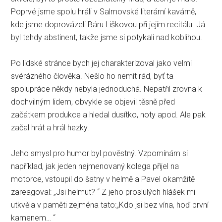
Poprvé jsme spolu hráli v Salmovské literární kavárně,
kde jsme doprovázeli Báru Liškovou při jejím recitálu. Já
byl tehdy abstinent, takže jsme si potykali nad koblihou.
Po lidské stránce bych jej charakterizoval jako velmi
svérázného člověka. Nešlo ho nemít rád, byť ta
spolupráce někdy nebyla jednoduchá. Nepatřil zrovna k
dochvilným lidem, obvykle se objevil těsně před
začátkem produkce a hledal dusítko, noty apod. Ale pak
začal hrát a hrál hezky.
Jeho smysl pro humor byl pověstný. Vzpomínám si
například, jak jeden nejmenovaný kolega přijel na
motorce, vstoupil do šatny v helmě a Pavel okamžitě
zareagoval: „Jsi helmut? “ Z jeho proslulých hlášek mi
utkvěla v paměti zejména tato:„Kdo jsi bez vína, hoď první
kamenem… “