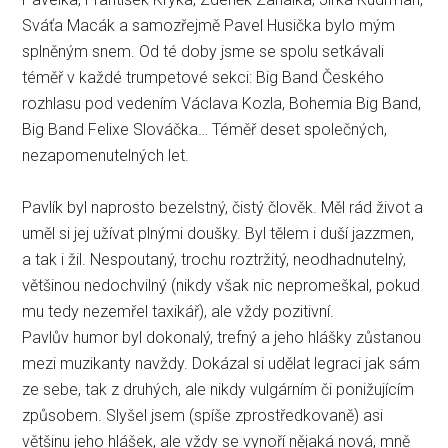
Sváťa Macák a samozřejmě Pavel Husička bylo mým
splněným snem. Od té doby jsme se spolu setkávali
téměř v každé trumpetové sekci: Big Band Českého
rozhlasu pod vedením Václava Kozla, Bohemia Big Band,
Big Band Felixe Slováčka… Téměř deset společných,
nezapomenutelných let.
Pavlík byl naprosto bezelstný, čistý člověk. Měl rád život a
uměl si jej užívat plnými doušky. Byl tělem i duší jazzmen,
a tak i žil. Nespoutaný, trochu roztržitý, neodhadnutelný,
většinou nedochvilný (nikdy však nic nepromeškal, pokud
mu tedy nezemřel taxikář), ale vždy pozitivní.
Pavlův humor byl dokonalý, trefný a jeho hlášky zůstanou
mezi muzikanty navždy. Dokázal si udělat legraci jak sám
ze sebe, tak z druhých, ale nikdy vulgárním či ponižujícím
způsobem. Slyšel jsem (spíše zprostředkovaně) asi
většinu jeho hlášek, ale vždy se vynoří nějaká nová, mně