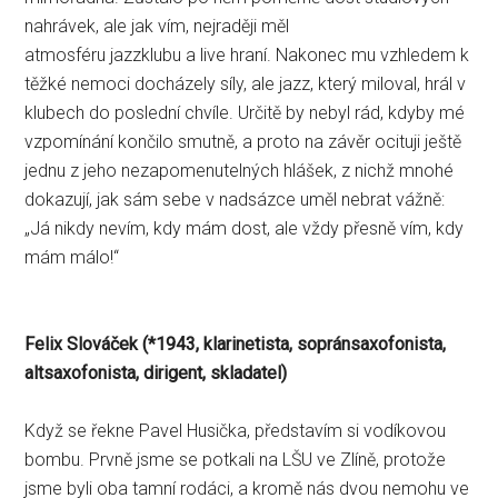
nahrávek, ale jak vím, nejraději měl
atmosféru jazzklubu a live hraní. Nakonec mu vzhledem k
těžké nemoci docházely síly, ale jazz, který miloval, hrál v
klubech do poslední chvíle. Určitě by nebyl rád, kdyby mé
vzpomínání končilo smutně, a proto na závěr ocituji ještě
jednu z jeho nezapomenutelných hlášek, z nichž mnohé
dokazují, jak sám sebe v nadsázce uměl nebrat vážně:
„Já nikdy nevím, kdy mám dost, ale vždy přesně vím, kdy
mám málo!“
Felix Slováček (
*
1943, klarinetista, sopránsaxofonista,
altsaxofonista, dirigent, skladatel)
Když se řekne Pavel Husička, představím si vodíkovou
bombu. Prvně jsme se potkali na LŠU ve Zlíně, protože
jsme byli oba tamní rodáci, a kromě nás dvou nemohu ve