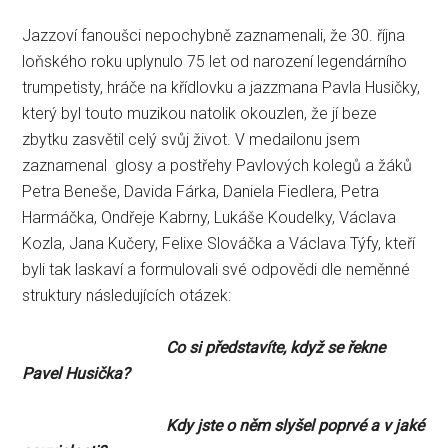
Jazzoví fanoušci nepochybně zaznamenali, že 30. října
loňského roku uplynulo 75 let od narození legendárního
trumpetisty, hráče na křídlovku a jazzmana Pavla Husičky,
který byl touto muzikou natolik okouzlen, že jí beze
zbytku zasvětil celý svůj život. V medailonu jsem
zaznamenal glosy a postřehy Pavlových kolegů a žáků
Petra Beneše, Davida Fárka, Daniela Fiedlera, Petra
Harmáčka, Ondřeje Kabrny, Lukáše Koudelky, Václava
Kozla, Jana Kučery, Felixe Slováčka a Václava Týfy, kteří
byli tak laskaví a formulovali své odpovědi dle neměnné
struktury následujících otázek:
Co si představíte, když se řekne
Pavel Husička?
Kdy jste o něm slyšel poprvé a v jaké