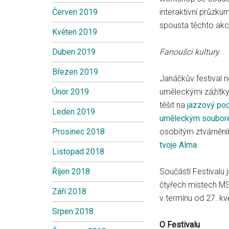
Červen 2019
interaktivní průzkum
spousta těchto akc
Květen 2019
Duben 2019
Fanoušci kultury
Březen 2019
Janáčkův festival n
Únor 2019
uměleckými zážitky 
těšit na
jazzový pod
Leden 2019
uměleckým soubor
Prosinec 2018
osobitým ztvárněn
tvoje Alma
.
Listopad 2018
Říjen 2018
Součástí Festivalu 
čtyřech místech MS 
Září 2018
v termínu od 27. k
Srpen 2018
O Festivalu