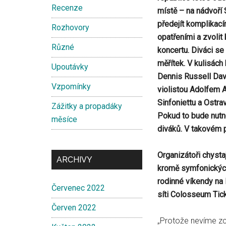
Recenze
místě – na nádvoří 
předejít komplikací
Rozhovory
opatřeními a zvolit
Různé
koncertu. Diváci s
měřítek. V kulisách
Upoutávky
Dennis Russell Dav
Vzpomínky
violistou Adolfem 
Sinfoniettu a Ostrav
Zážitky a propadáky
Pokud to bude nutné
měsíce
diváků. V takovém 
Organizátoři chysta
ARCHIVY
kromě symfonických
rodinné víkendy na
Červenec 2022
síti Colosseum Tic
Červen 2022
„Protože nevíme zce