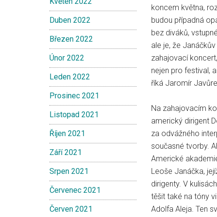
Květen 2022
koncem května, roz
Duben 2022
budou případná opat
bez diváků, vstupn
Březen 2022
ale je, že Janáčkův
Únor 2022
zahajovací koncert,
nejen pro festival,
Leden 2022
říká Jaromír Javůre
Prosinec 2021
Na zahajovacím kon
Listopad 2021
americký dirigent D
Říjen 2021
za odvážného inte
současné tvorby. Ab
Září 2021
Americké akademie 
Srpen 2021
Leoše Janáčka, jej
dirigenty. V kulisá
Červenec 2021
těšit také na tóny 
Červen 2021
Adolfa Aleja. Ten s