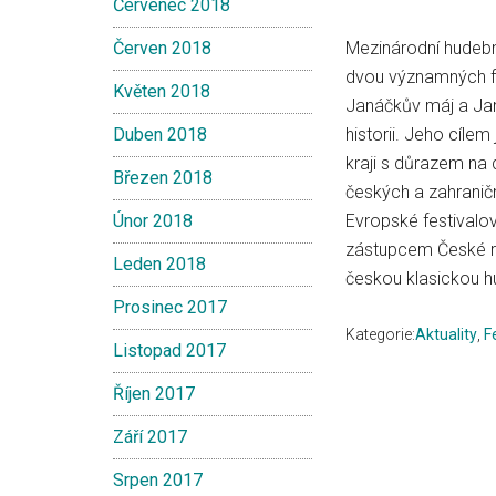
Červenec 2018
Červen 2018
Mezinárodní hudebn
dvou významných fe
Květen 2018
Janáčkův máj a Jan
Duben 2018
historii. Jeho cíl
kraji s důrazem na
Březen 2018
českých a zahranič
Únor 2018
Evropské festivalo
zástupcem České re
Leden 2018
českou klasickou hu
Prosinec 2017
Kategorie:
Aktuality
,
F
Listopad 2017
Říjen 2017
Září 2017
Srpen 2017