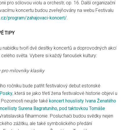
fonii pro sólovou violu a orchestr, op. 16. Další organizační
vacímu koncertu budou zveřejňovány na webu Festivalu
j.cz/program/zahajovaci-koncert/
.
É TIPY
ou nabídku tvoří dvě desítky koncertů a doprovodných akcí
z celého světa. Vybere si každý fanoušek kultury:
 pro milovníky klasiky
ího ročníku bude patřit festivalový debut estonské
y Posky
, která se jako třetí žena festivalové historie objeví u
. Pozornosti neujde také
koncert houslisty Ivana Ženatého
ncellisty Surena Bagratuniho, pod taktovkou Tomáše
Vratislavská filharmonie. Posluchači budou svědky nejen
kého zážitku, ale také symbolického předání