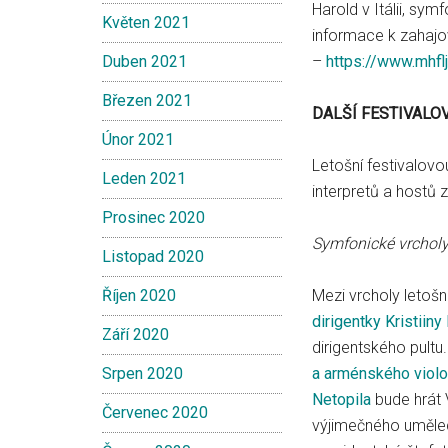
Harold v Itálii, sym
Květen 2021
informace k zahajo
Duben 2021
–
https://www.mhfl
Březen 2021
DALŠÍ FESTIVALOV
Únor 2021
Letošní festivalov
Leden 2021
interpretů a hostů 
Prosinec 2020
Symfonické vrcholy
Listopad 2020
Říjen 2020
Mezi vrcholy letošn
dirigentky Kristiin
Září 2020
dirigentského pultu
Srpen 2020
a arménského violo
Netopila
bude hrát 
Červenec 2020
výjimečného umělec