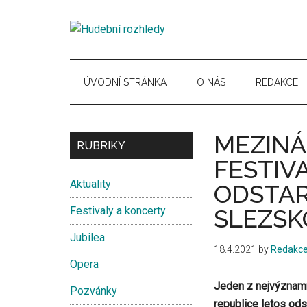
Skip
Skip
Skip
Skip
to
to
to
to
Hudební
main
secondary
primary
secondary
Časopis
content
menu
sidebar
sidebar
pro
rozhledy
hudební
ÚVODNÍ STRÁNKA
O NÁS
REDAKCE
kuturu
MEZINÁ
Secondary
RUBRIKY
FESTIV
Sidebar
Aktuality
ODSTAR
Festivaly a koncerty
SLEZS
Jubilea
18.4.2021
by
Redakc
Opera
Jeden z nejvýznamn
Pozvánky
republice letos ods