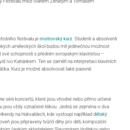
ety Festivalu mezi Ivanem Ženatým a Tomášem
tošního festivalu je
mistrovský kurz
. Studenti a absolventi
okých uměleckých škol budou mít jedinečnou možnost
 své schopnosti s předním evropským klavíristou –
í Ivo Kahánkem. Ten se zaměří na interpretaci klavírních
čka. Kurz je možné absolvovat také pasivně.
dne sérii koncertů, které jsou vhodné nebo přímo určené
 jsou vždy označené liškou. Jedná se zejména o dva
víkendy na Hukvaldech, kde vystoupí například
dětský
oveň jsou připraveny tvůrčí dílny pro děti, kompoziční
obým českým skladatelem Slavomírem Hořínkou nebo