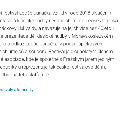
í festival Leoše Janáčka vznikl v roce 2018 sloučením
stivalů klasické hudby nesoucích jméno Leoše Janáčka:
áčkovy Hukvaldy, a navazuje na jejich více než 40letou
em je prezentace děl klasické hudby v Moravskoslezském
 dílo a odkaz Leoše Janáčka, v podání špičkových
ních umělců a souborů. Festival je dlouholetým členem
vé asociace, kde je společně s Pražským jarem jediným
publiky a reprezentuje tak české festivalové dění a
dbu i na této platformě.
estivaly a koncerty