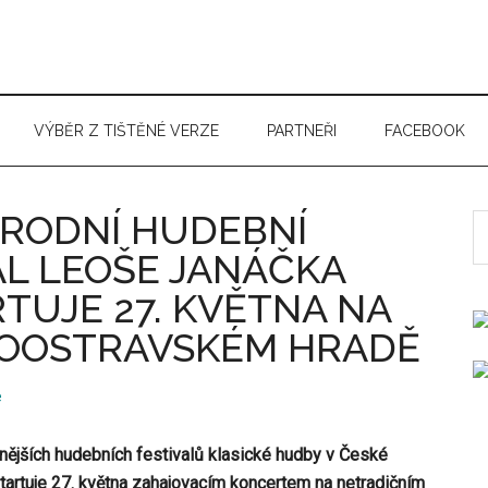
VÝBĚR Z TIŠTĚNÉ VERZE
PARTNEŘI
FACEBOOK
RODNÍ HUDEBNÍ
S
t
AL LEOŠE JANÁČKA
si
TUJE 27. KVĚTNA NA
...
KOOSTRAVSKÉM HRADĚ
e
ějších hudebních festivalů klasické hudby v České
tartuje 27. května zahajovacím koncertem na netradičním