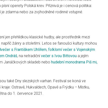
 písní operety Polská krev. Příznivá je i cenová politika:
í je zdarma nebo za zvýhodněné rodinné vstupné.
ení jen přehlídkou klasické hudby, ale prostředník mezi
napříč žánry a stoletími. Letos se fanoušci kultury mohou
večer s Františkem Uhlířem
,
folklorní večer s Vojenským
em Ondráš
, na netradiční
večer s Ivou Bittovou
a jejím
ím Janáčkových skladeb nebo
hudební monodrama Piš mi,
jsou také Dny slezských varhan. Festival se koná ve
kraje: Ostravě, Hukvaldech, Opavě a Frýdku – Místku,
větna do 1. července 2021.