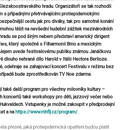
Slezskoostravského hradu. Organizátoři se tak rozhodli
m s případnými přetrvávajícími protiepidemickými
 bezpečnější cestu jak pro diváky, tak pro samotné konání
e mohou těšit na nevšední hudební zážitek mezinárodních
 hradu se pod širým nebem představí americký dirigent
ies, který společně s Filharmonií Brno a mexickým
Alejem uvede festivalovému publiku známou Janáčkovu
ě dlouho nehrané dílo Harold v Itálii Hectora Berlioze.
, odehraje se zahajovací koncert Festivalu v režimu bez
případě bude zprostředkován TV Noe zdarma.
jí také další program pro všechny milovníky kultury –
 koncertů také workshopy pro děti, jazzový večer nebo
 Hukvaldech. Vstupenky je možné zakoupit
v předprodejní
ket a na
https://www.mhflj.cz/program/
.
la přesně, jaká protiepidemická opatření budou platit