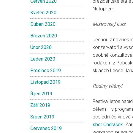
Červen 2020
prezidentské štaf
Netopilem.
Květen 2020
Duben 2020
Mistrovský kurz
Březen 2020
Jednou z novinek le
Únor 2020
konzervatoří a vys
osobně konzultovat
Leden 2020
rodákem z Pobeskyd
Prosinec 2019
skladeb Leoše Janá
Listopad 2019
Rodiny vítány!
Říjen 2019
Festival letos nabí
Září 2019
dětem – v programu
Srpen 2019
poslední červnové 
sbor Ondrášek
. Zár
Červenec 2019
workshop se soud