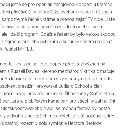
hodli jsme se pro open air zahajovací koncert, u kterého
ření přívětivější. V případě, že bychom museli hrát zcela
é samozřejmě řádně vrátíme a přenos zajistí TV Noe. Jisté
 festival bude. Jsme pevně rozhodnuti odehrát nejen
 ale i další program. Opačné řešení by bylo velkou škodou
 ale zejména pro jeho publikum a kulturu v našem regionu,“
k, ředitel MHFLJ.
certu Festivalu se letos poprvé představí významný
ennis Russell Davies, kterého mezinárodní kritika označuje
rpreta klasického repertoáru s významným přesahem do
solvent prestižní newyorské Juilliard School a člen
umění a věd provede brněnské filharmoniky Sinfoniettou
íž partitura je prubířským kamenem pro všechny zahraniční
ch Slezskoostravského hradu se mohou festivaloví hosté
violy jednoho z nejlepších mexických sólistů současnosti –
vůj nástroj rozezní v sólu symfonie Hectora Berlioze