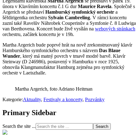
Legendární klavíristka
Martha Argerich
se představí v pátek 19.
února v Klavírním koncertu č.1 G dur
Maurice Ravela
. Společně s
Argerich se představí
Hamburský symfonický orchestr
a
šéfdirigentka orchestru
Sylvain Cambreling
. V rámci koncertu
zazní také Ravelův Náhrobek Couperinův a Symfonie č. 8 Ludwiga
van Beethovena. Koncert bude živě vysílán na
webových stránkach
orchestru, začátek koncertu je v 19h.
Martha Argerich bude poprvé hrát na nově zrekonstruovaný klavír
Hamburského symfonického orchestru s názvem
Das Blaue
Wunder
, který má matný povrch v tmavě modré barvě. Klavír
Steinway (D 246986), postavený v Hamburku v roce 1925,
obnovila Klangmanufaktur Hamburg zejména pro symfonický
orchestr v Laeiszhalle.
Martha Argerich, foto Adriano Heitman
Kategorie:
Aktuality
,
Festivaly a koncerty
,
Pozvánky
Primary Sidebar
Search the site ...