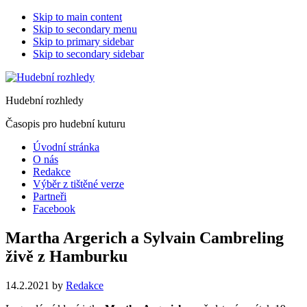
Skip to main content
Skip to secondary menu
Skip to primary sidebar
Skip to secondary sidebar
Hudební rozhledy
Časopis pro hudební kuturu
Úvodní stránka
O nás
Redakce
Výběr z tištěné verze
Partneři
Facebook
Martha Argerich a Sylvain Cambreling
živě z Hamburku
14.2.2021
by
Redakce