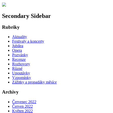
Secondary Sidebar
Rubriky
Aktuality
Festivaly a koncerty
Jubilea
Opera
Pozvánky
Recenze
Rozhovory
Různé
Upoutávky
Vzpomínky
Zážitky a propadáky měsíce
Archivy
Červenec 2022
Červen 2022
Květen 2022